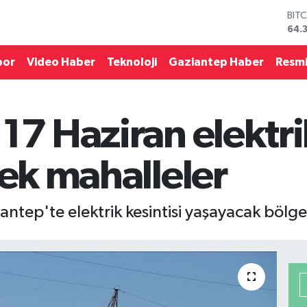
64.
DO
47,
EU
por
Video Haber
Teknoloji
Gaziantep Haber
Resmi
55,
STE
64,
GRA
17 Haziran elektrik
661
BİS
13.
cek mahalleler
ntep'te elektrik kesintisi yaşayacak bölgel