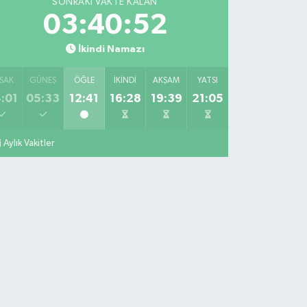
SONRAKI VAKTE KALAN
03:40:51
İkindi Namazı
SAK
GÜNEŞ
ÖĞLE
İKINDI
AKŞAM
YATSI
:01
05:33
12:41
16:28
19:39
21:05
Aylık Vakitler