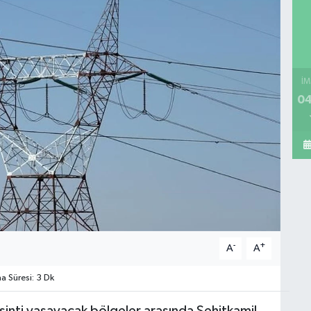
İM
04
-
+
A
A
 Süresi: 3 Dk
inti yaşayacak bölgeler arasında Şehitkamil,