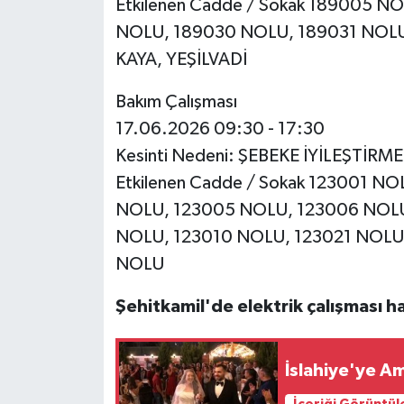
Etkilenen Cadde / Sokak 189005 
NOLU, 189030 NOLU, 189031 NOL
KAYA, YEŞİLVADİ
Bakım Çalışması
17.06.2026 09:30 - 17:30
Kesinti Nedeni: ŞEBEKE İYİLEŞTİRM
Etkilenen Cadde / Sokak 123001 N
NOLU, 123005 NOLU, 123006 NOLU
NOLU, 123010 NOLU, 123021 NOLU
NOLU
Şehitkamil'de elektrik çalışması h
İslahiye'ye Am