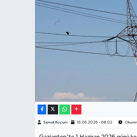
Müzik
Piyasa
Resmi İlanlar
Sağlık
Sinemalar
Siyaset
Spor
Teknoloji
Samet Koçum
16.06.2026 - 08:02
Okunma
Türkiye
Gaziantep'te 1 Haziran 2026 günü kes