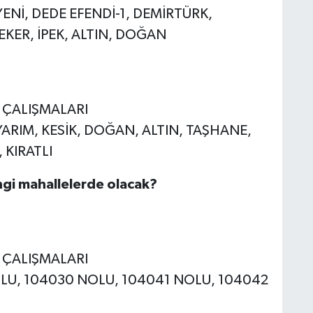
 YENİ, DEDE EFENDİ-1, DEMİRTÜRK,
KER, İPEK, ALTIN, DOĞAN
E ÇALIŞMALARI
 YARIM, KESİK, DOĞAN, ALTIN, TAŞHANE,
 KIRATLI
ngi mahallelerde olacak?
E ÇALIŞMALARI
NOLU, 104030 NOLU, 104041 NOLU, 104042