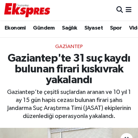
Eğitim
Hava Durumu
Ekonomi
Gündem
Sağlık
Siyaset
Spor
Vid
Ekonomi
Trafik Durumu
GAZIANTEP
Gaziantep son dakika
Puan Durumu ve Fikstür
Gaziantep'te 31 suç kaydı
bulunan firari kıskıvrak
Genel
Tüm Manşetler
yakalandı
Gündem
Son Dakika Haberleri
Gaziantep’te çeşitli suçlardan aranan ve 10 yıl 1
ay 15 gün hapis cezası bulunan firari şahıs
Haberler
Haber Arşivi
Jandarma Suç Araştırma Timi (JASAT) ekiplerinin
düzenlediği operasyonla yakalandı.
Kültür Sanat
Magazin