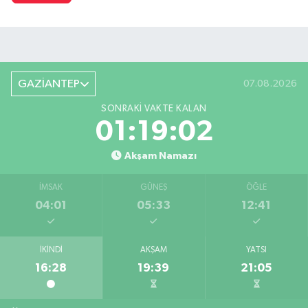
GAZİANTEP
07.08.2026
SONRAKI VAKTE KALAN
01:19:01
Akşam Namazı
İMSAK
GÜNEŞ
ÖĞLE
04:01
05:33
12:41
İKINDI
AKŞAM
YATSI
16:28
19:39
21:05