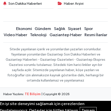
Son Dakika Haberleri
Haber Arşivi
Ekonomi
Gündem
Sağlık
Siyaset
Spor
Video Haber
Teknoloji
Gaziantep Haber
Resmi İlanlar
Sitede yayınlanan içerik ve yorumlardan yazarları sorumludur.
Yayınlanan yorumlardan Gaziantep Son Dakika Haberleri ve
Gaziantep Haberleri - Gaziantep Gazeteleri - Gaziantep Ekspres
Gazetesi sorumlu tutulamaz. Sitedeki tüm harici linkler ayrı bir
sayfada açılır. Sitemizde yayınlanan haber, köşe yazıları ve
fotoğraflar izin alınmaksızın kaynak gösterilse dahi, herhangi bir
ortamda kullanılamaz ve yayınlanamaz
Haber Yazılımı:
TE Bilişim
| Copyright © 2026
En iyi site deneyimi sağlamak için çerezlerden
faydalanıyoruz. Detaylar için lütfen tıklayın.
Tamam