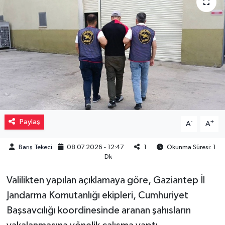
Müzik
Piyasa
Resmi İlanlar
Sağlık
Sinemalar
Paylaş
-
+
A
A
Siyaset
Barış Tekeci
08.07.2026 - 12:47
1
Okunma Süresi: 1
Dk
Spor
Valilikten yapılan açıklamaya göre, Gaziantep İl
Jandarma Komutanlığı ekipleri, Cumhuriyet
Teknoloji
Başsavcılığı koordinesinde aranan şahısların
Türkiye