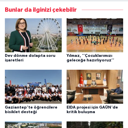
Bunlar da ilginizi çekebilir
Dev dönme dolapta soru
Yılmaz, ‘’Çocuklarımızı
işaretleri
geleceğe hazırlıyoruz’’
Gaziantep’te öğrencilere
EIDA projesi için GAÜN'de
bisiklet desteği
kritik buluşma