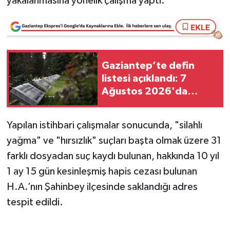
yakalanmasına yönelik çalışma yaptı.
Video Haber
Yaşam
Gaziantep’te defin
Yeme-İçme
listesi açıklandı: 7
Ağustos 2026'da
Yemek
kimler vefat etti?
Yapılan istihbari çalışmalar sonucunda, "silahlı
yağma" ve "hırsızlık" suçları başta olmak üzere 31
farklı dosyadan suç kaydı bulunan, hakkında 10 yıl
1 ay 15 gün kesinleşmiş hapis cezası bulunan
H.A.’nın Şahinbey ilçesinde saklandığı adres
tespit edildi.