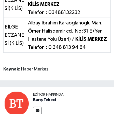
ECZANE
KİLİS MERKEZ
Sİ(KİLİS)
Telefon : 03488132232
Albay İbrahim Karaoğlanoğlu Mah.
BİLGE
Ömer Halisdemir cd. No:31 E (Yeni
ECZANE
Hastane Yolu Üzeri) /
KİLİS MERKEZ
Sİ (KİLİS)
Telefon : 0 348 813 94 64
Kaynak:
Haber Merkezi
EDITÖR HAKKINDA
Barış Tekeci