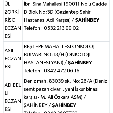
ÜL
İbni Sina Mahallesi 190011 Nolu Cadde
ZORKİ
D Blok No:3D (Gaziantep Şehir
RİŞCİ
Hastanesi Acil Karşısı) /
ŞAHİNBEY
ECZAN
Telefon : 0532 213 99 02
ESİ
BEŞTEPE MAHALLESİ ONKOLOJİ
ASİL
BULVARI NO:13/H (ONKOLOJİ
ECZAN
HASTANESİ YANI) /
ŞAHİNBEY
ESİ
Telefon : 0342 472 06 16
Deniz mah. 83039 sk. No:26/A (Deniz
ADIBEL
semt pazarı civarı , yeni İşkur binası
LI
karşısı - M. Ali Özkara ASM) /
ECZAN
ŞAHİNBEY /
ŞAHİNBEY
ESI