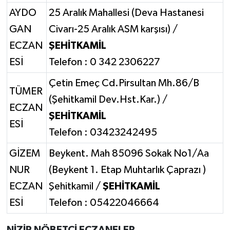
AYDO
25 Aralık Mahallesi (Deva Hastanesi
GAN
Civarı-25 Aralık ASM karşısı) /
ECZAN
ŞEHİTKAMİL
ESİ
Telefon : 0 342 2306227
Çetin Emeç Cd.Pirsultan Mh.86/B
TÜMER
(Şehitkamil Dev.Hst.Kar.) /
ECZAN
ŞEHİTKAMİL
ESİ
Telefon : 03423242495
GİZEM
Beykent. Mah 85096 Sokak No1/Aa
NUR
(Beykent 1. Etap Muhtarlık Çaprazı )
ECZAN
Şehitkamil /
ŞEHİTKAMİL
ESİ
Telefon : 05422046664