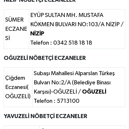
NİZİP NÖBETÇİ ECZANELER
EYÜP SULTAN MH. MUSTAFA
SÜMER
KÖKMEN BULVARI NO:103/A NİZİP /
ECZANE
NİZİP
Sİ
Telefon : 0342 518 18 18
OĞUZELİ NÖBETÇİ ECZANELER
Subaşı Mahallesi Alparslan Türkeş
Çiğdem
Bulvarı No:2/A (Belediye Binası
Eczanesi(
Karşısı)-OĞUZELİ /
OĞUZELİ
OĞUZELİ)
Telefon : 5713100
YAVUZELİ NÖBETÇİ ECZANELER