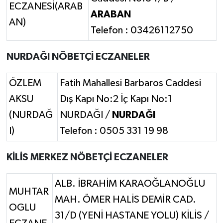
ECZANESİ(ARAB
ARABAN
AN)
Telefon : 03426112750
NURDAĞI NÖBETÇİ ECZANELER
ÖZLEM
Fatih Mahallesi Barbaros Caddesi
AKSU
Dış Kapı No:2 İç Kapı No:1
(NURDAĞ
NURDAĞI /
NURDAĞI
I)
Telefon : 0505 331 19 98
KİLİS MERKEZ NÖBETÇİ ECZANELER
ALB. İBRAHİM KARAOĞLANOĞLU
MUHTAR
MAH. ÖMER HALİS DEMİR CAD.
OGLU
31/D (YENİ HASTANE YOLU) KİLİS /