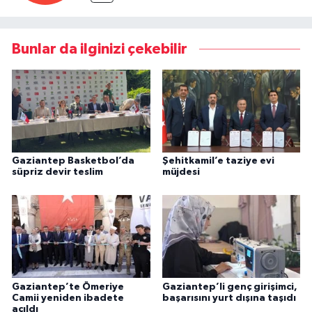
Bunlar da ilginizi çekebilir
Gaziantep Basketbol’da
Şehitkamil’e taziye evi
süpriz devir teslim
müjdesi
Gaziantep’te Ömeriye
Gaziantep’li genç girişimci,
Camii yeniden ibadete
başarısını yurt dışına taşıdı
açıldı