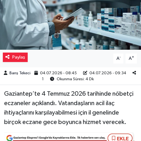
Müzik
Piyasa
Resmi İlanlar
Paylaş
-
+
A
A
Sağlık
Barış Tekeci
04.07.2026 - 08:45
04.07.2026 - 09:34
Sinemalar
1
Okunma Süresi: 4 Dk
Siyaset
Gaziantep’te 4 Temmuz 2026 tarihinde nöbetçi
eczaneler açıklandı. Vatandaşların acil ilaç
Spor
ihtiyaçlarını karşılayabilmesi için il genelinde
birçok eczane gece boyunca hizmet verecek.
Teknoloji
Türkiye