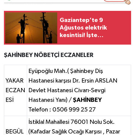
Video Haber
Gaziantep’te 9
Ağustos elektrik
Yaşam
kesintisi! İşte
etkilenecek mahalleler
Yeme-İçme
ŞAHİNBEY NÖBETÇİ ECZANELER
Yemek
Eyüpoğlu Mah.( Şahinbey Diş
YAKAR
Hastanesi karşısı Dr. Ersin ARSLAN
ECZAN
Devlet Hastanesi Civarı-Sevgi
ESİ
Hastanesi Yanı) /
ŞAHİNBEY
Telefon : 0506 999 25 27
İstiklal Mahallesi 76001 Nolu Sok.
BEGÜL
(Kafadar Sağlık Ocağı Karşısı , Pazar