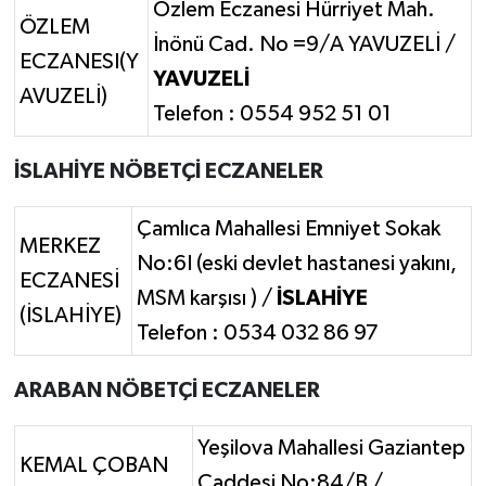
Özlem Eczanesi Hürriyet Mah.
ÖZLEM
İnönü Cad. No =9/A YAVUZELİ /
ECZANESI(Y
YAVUZELİ
AVUZELİ)
Telefon : 0554 952 51 01
İSLAHİYE NÖBETÇİ ECZANELER
Çamlıca Mahallesi Emniyet Sokak
MERKEZ
No:6I (eski devlet hastanesi yakını,
ECZANESİ
MSM karşısı ) /
İSLAHİYE
(İSLAHİYE)
Telefon : 0534 032 86 97
ARABAN NÖBETÇİ ECZANELER
Yeşilova Mahallesi Gaziantep
KEMAL ÇOBAN
Caddesi No:84/B /