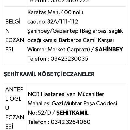
Telefon : 0342 3607722
Karataş Mah.400 nolu
BELGİ
cad.no:32A/111-112
N
Şahinbey/Gaziantep (Bağlarbaşı sağlık
ECZAN
ocağı karşısı Barbaros Camii Karşısı
ESI
Winmar Market Çarprazı) /
ŞAHİNBEY
Telefon : 03423230035
ŞEHİTKAMİL NÖBETÇİ ECZANELER
ANTEP
NCR Hastanesi yanı Mücahitler
LİOĞL
Mahallesi Gazi Muhtar Paşa Caddesi
U
No:52/D /
ŞEHİTKAMİL
ECZAN
Telefon : 0342 3264060
ESİ