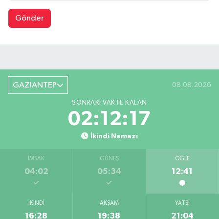
Gönder
GAZİANTEP
08.08.2026
SONRAKI VAKTE KALAN
02:12:17
İkindi Namazı
İMSAK
GÜNEŞ
ÖĞLE
04:02
05:34
12:41
İKINDI
AKŞAM
YATSI
16:28
19:38
21:04