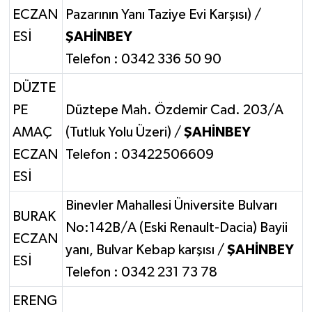
ECZAN
Pazarının Yanı Taziye Evi Karşısı) /
ESİ
ŞAHİNBEY
Telefon : 0342 336 50 90
DÜZTE
PE
Düztepe Mah. Özdemir Cad. 203/A
AMAÇ
(Tutluk Yolu Üzeri) /
ŞAHİNBEY
ECZAN
Telefon : 03422506609
ESİ
Binevler Mahallesi Üniversite Bulvarı
BURAK
No:142B/A (Eski Renault-Dacia) Bayii
ECZAN
yanı, Bulvar Kebap karşısı /
ŞAHİNBEY
ESİ
Telefon : 0342 231 73 78
ERENG