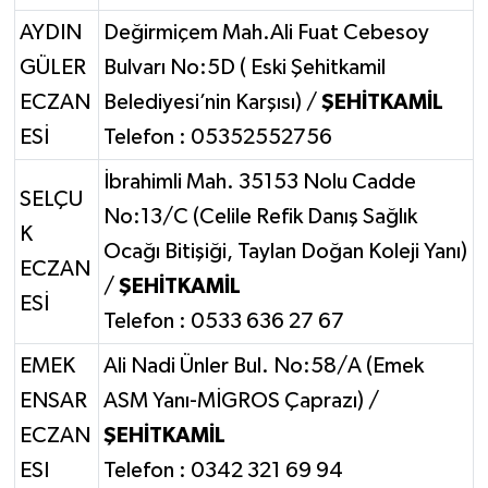
AYDIN
Değirmiçem Mah.Ali Fuat Cebesoy
GÜLER
Bulvarı No:5D ( Eski Şehitkamil
ECZAN
Belediyesi’nin Karşısı) /
ŞEHİTKAMİL
ESİ
Telefon : 05352552756
İbrahimli Mah. 35153 Nolu Cadde
SELÇU
No:13/C (Celile Refik Danış Sağlık
K
Ocağı Bitişiği, Taylan Doğan Koleji Yanı)
ECZAN
/
ŞEHİTKAMİL
ESİ
Telefon : 0533 636 27 67
EMEK
Ali Nadi Ünler Bul. No:58/A (Emek
ENSAR
ASM Yanı-MİGROS Çaprazı) /
ECZAN
ŞEHİTKAMİL
ESI
Telefon : 0342 321 69 94