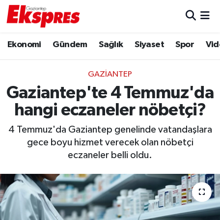
Eğitim
Hava Durumu
Ekonomi
Gündem
Sağlık
Siyaset
Spor
Vid
Ekonomi
Trafik Durumu
GAZIANTEP
Gaziantep son dakika
Puan Durumu ve Fikstür
Gaziantep'te 4 Temmuz'da
hangi eczaneler nöbetçi?
Genel
Tüm Manşetler
4 Temmuz'da Gaziantep genelinde vatandaşlara
Gündem
Son Dakika Haberleri
gece boyu hizmet verecek olan nöbetçi
eczaneler belli oldu.
Haberler
Haber Arşivi
Kültür Sanat
Magazin