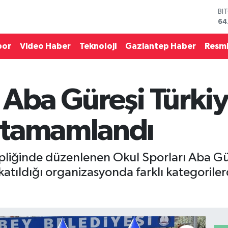
DO
47
EU
55
por
Video Haber
Teknoloji
Gaziantep Haber
Resmi
ST
64
GR
65
 Aba Güreşi Türki
Bİ
13
BI
 tamamlandı
64
ipliğinde düzenlenen Okul Sporları Aba G
katıldığı organizasyonda farklı kategoriler