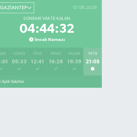
GAZİANTEP
07.08.2026
SONRAKI VAKTE KALAN
04:44:31
İmsak Namazı
SAK
GÜNEŞ
ÖĞLE
İKINDI
AKŞAM
YATSI
:01
05:33
12:41
16:28
19:39
21:05
Aylık Vakitler