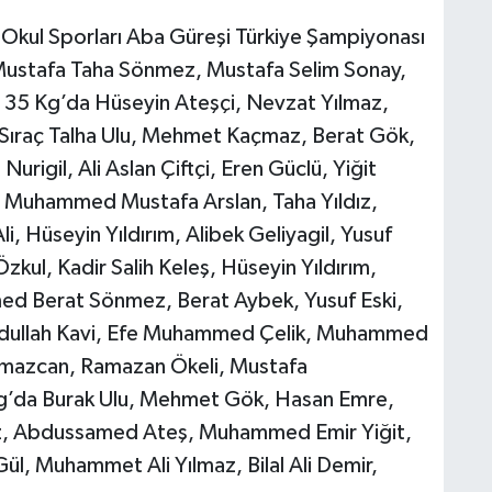
 Okul Sporları Aba Güreşi Türkiye Şampiyonası
 Mustafa Taha Sönmez, Mustafa Selim Sonay,
, 35 Kg’da Hüseyin Ateşçi, Nevzat Yılmaz,
 Sıraç Talha Ulu, Mehmet Kaçmaz, Berat Gök,
urigil, Ali Aslan Çiftçi, Eren Güclü, Yiğit
, Muhammed Mustafa Arslan, Taha Yıldız,
 Hüseyin Yıldırım, Alibek Geliyagil, Yusuf
zkul, Kadir Salih Keleş, Hüseyin Yıldırım,
d Berat Sönmez, Berat Aybek, Yusuf Eski,
bdullah Kavi, Efe Muhammed Çelik, Muhammed
mazcan, Ramazan Ökeli, Mustafa
Kg’da Burak Ulu, Mehmet Gök, Hasan Emre,
ız, Abdussamed Ateş, Muhammed Emir Yiğit,
ül, Muhammet Ali Yılmaz, Bilal Ali Demir,