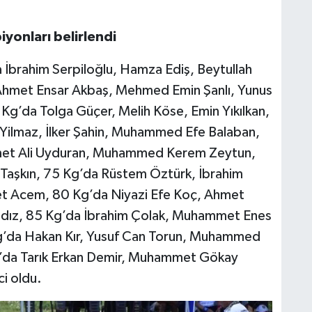
yonları belirlendi
İbrahim Serpiloğlu, Hamza Ediş, Beytullah
 Ahmet Ensar Akbaş, Mehmed Emin Şanlı, Yunus
g’da Tolga Güçer, Melih Köse, Emin Yıkılkan,
Yilmaz, İlker Şahin, Muhammed Efe Balaban,
et Ali Uyduran, Muhammed Kerem Zeytun,
Taşkın, 75 Kg’da Rüstem Öztürk, İbrahim
t Acem, 80 Kg’da Niyazi Efe Koç, Ahmet
ıldız, 85 Kg’da İbrahim Çolak, Muhammet Enes
0 Kg’da Hakan Kır, Yusuf Can Torun, Muhammed
Kg’da Tarık Erkan Demir, Muhammet Gökay
i oldu.