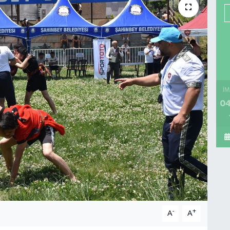
İM
04
-
+
A
A