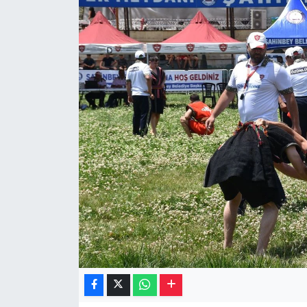
Müzik
Piyasa
Resmi İlanlar
Sağlık
Sinemalar
Siyaset
Spor
Teknoloji
Türkiye