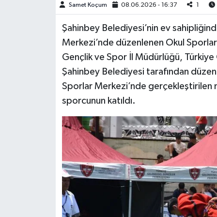
Samet Koçum
08.06.2026 - 16:37
1
Video Haber
Şahinbey Belediyesi’nin ev sahipliğin
Merkezi’nde düzenlenen Okul Sporlar
Yaşam
Gençlik ve Spor İl Müdürlüğü, Türkiye
Şahinbey Belediyesi tarafından düzen
Yeme-İçme
Sporlar Merkezi’nde gerçekleştirilen
Yemek
sporcunun katıldı.