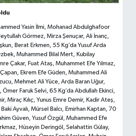
oldu
uhammed Yasin İlmi, Mohanad Abdulghafoor
ytullah Görmez, Mirza Şenuçar, Ali İnanç,
şkun, Berat Erkmen, 55 Kg’da Yusuf Arda
bek, Muhammed Bilal Mert, Kubilay
Emre Çakar, Fuat Ataş, Muhammet Efe Yılmaz,
r Çapan, Ekrem Efe Güden, Muhammed Ali
zucu, Mehmet Ali Yüce, Arda Baran Uğur,
, Ömer Faruk Selvi, 65 Kg’da Abdullah Ekinci,
 Miraç Kılıç, Yunus Emre Demir, Kadir Ateş,
ki Ayvalı, Mürsel Balcı, Emirhan Kaptan, 70
İbrahim Güven, Yusuf Özgül, Muhammed Efe
kmaz, Hüseyin Deringöl, Selahattin Gülay,