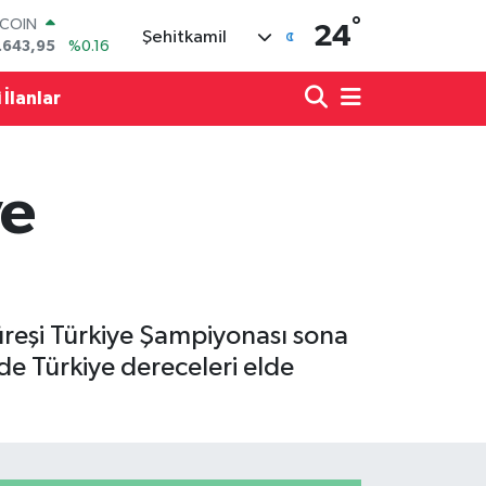
°
LAR
24
Şehitkamil
,6704
%0
RO
,0406
%-0.08
 İlanlar
ERLİN
,2143
%0
AM ALTIN
00.87
%0.12
ye
ST100
.799
%70
TCOIN
.643,95
%0.16
üreşi Türkiye Şampiyonası sona
de Türkiye dereceleri elde