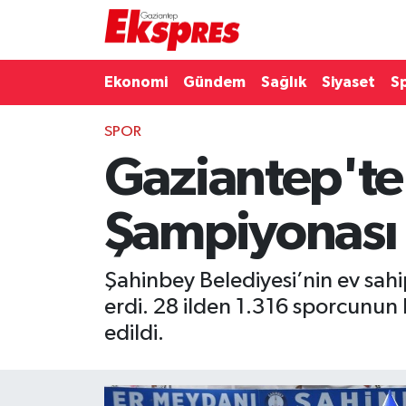
Eğitim
Hava Durumu
Ekonomi
Gündem
Sağlık
Siyaset
S
Ekonomi
Trafik Durumu
SPOR
Gaziantep'te
Gaziantep son dakika
Puan Durumu ve Fikstür
Genel
Tüm Manşetler
Şampiyonası
Gündem
Son Dakika Haberleri
Şahinbey Belediyesi’nin ev sah
Haberler
Haber Arşivi
erdi. 28 ilden 1.316 sporcunun 
edildi.
Kültür Sanat
Magazin