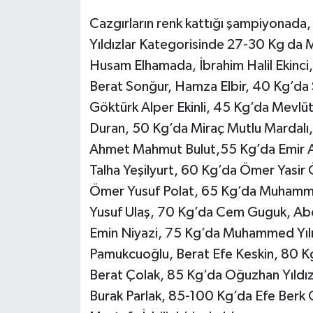
Cazgırların renk kattığı şampiyonada,
Yıldızlar Kategorisinde 27-30 Kg da
Husam Elhamada, İbrahim Halil Ekinci
Berat Sonğur, Hamza Elbir, 40 Kg’da
Göktürk Alper Ekinli, 45 Kg’da Mevlüt N
Duran, 50 Kg’da Miraç Mutlu Mardalı
Ahmet Mahmut Bulut,55 Kg’da Emir Ali,
Talha Yeşilyurt, 60 Kg’da Ömer Yasir Ö
Ömer Yusuf Polat, 65 Kg’da Muhamme
Yusuf Ulaş, 70 Kg’da Cem Guguk, A
Emin Niyazi, 75 Kg’da Muhammed Yıl
Pamukcuoğlu, Berat Efe Keskin, 80 
Berat Çolak, 85 Kg’da Oğuzhan Yıld
Burak Parlak, 85-100 Kg’da Efe Berk G