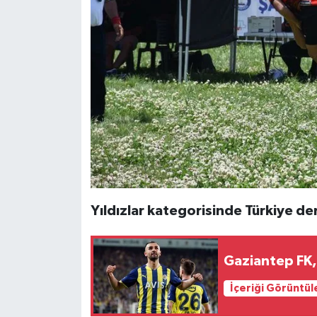
Yıldızlar kategorisinde Türkiye der
Gaziantep FK, 
İçeriği Görüntül