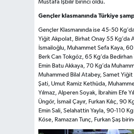
Mustafa İşbilir birinci oldu.
Gençler klasmanında Türkiye şampi
Gençler Klasmanında ise 45-50 Kg’da 
Yiğit Akpolat, Birhat Onay 55 Kg’da
İsmailoğlu, Muhammet Sefa Kaya, 60 K
Berk Can Tokgöz, 65 Kg’da Bedirhan 
Emin Batu Akkaya, 70 Kg’da Muhamm
Muhammed Bilal Atabey, Samet Yiğit 
Şati, Umut Ramiz Kethüda, Muhamme
Yılmaz, Alperen Soyak, İbrahim Efe Y
Üngör, İsmail Çayır, Furkan Kılıç, 9
Emin Sali, Selahattin Yayla, 90-110 
Köse, Ramazan Tunç, Furkan Şaş birinc