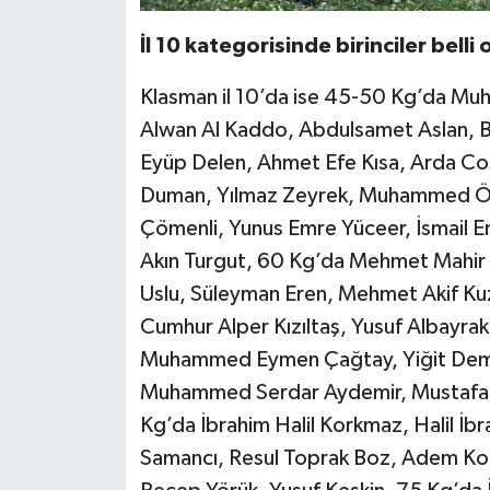
İl 10 kategorisinde birinciler belli 
Klasman il 10’da ise 45-50 Kg’da M
Alwan Al Kaddo, Abdulsamet Aslan, Be
Eyüp Delen, Ahmet Efe Kısa, Arda Co
Duman, Yılmaz Zeyrek, Muhammed Öz
Çömenli, Yunus Emre Yüceer, İsmail 
Akın Turgut, 60 Kg’da Mehmet Mahi
Uslu, Süleyman Eren, Mehmet Akif Ku
Cumhur Alper Kızıltaş, Yusuf Albayrak
Muhammed Eymen Çağtay, Yiğit Demir,
Muhammed Serdar Aydemir, Mustafa Ba
Kg’da İbrahim Halil Korkmaz, Halil 
Samancı, Resul Toprak Boz, Adem Kor