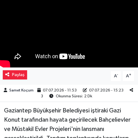
Müzik
Piyasa
Resmi İlanlar
Sağlık
Sinemalar
Paylaş
-
+
A
A
Siyaset
Samet Koçum
07.07.2026 - 11:53
07.07.2026 - 15:23
3
Okunma Süresi: 2 Dk
Spor
Gaziantep Büyükşehir Belediyesi iştiraki Gazi
Konut tarafından hayata geçirilecek Bahçelievler
Teknoloji
ve Müstakil Evler Projeleri'nin lansmanı
Türkiye