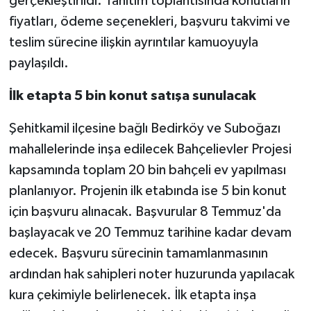
gerçekleştirildi. Tanıtım toplantısında konutların
fiyatları, ödeme seçenekleri, başvuru takvimi ve
Video Haber
teslim sürecine ilişkin ayrıntılar kamuoyuyla
paylaşıldı.
Yaşam
İlk etapta 5 bin konut satışa sunulacak
Yeme-İçme
Şehitkamil ilçesine bağlı Bedirköy ve Suboğazı
Yemek
mahallelerinde inşa edilecek Bahçelievler Projesi
kapsamında toplam 20 bin bahçeli ev yapılması
planlanıyor. Projenin ilk etabında ise 5 bin konut
için başvuru alınacak. Başvurular 8 Temmuz'da
başlayacak ve 20 Temmuz tarihine kadar devam
edecek. Başvuru sürecinin tamamlanmasının
ardından hak sahipleri noter huzurunda yapılacak
kura çekimiyle belirlenecek. İlk etapta inşa