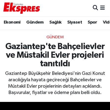
Eğitim
Hava Durumu
Ekonomi
Gündem
Sağlık
Siyaset
Spor
Vid
Ekonomi
Trafik Durumu
GÜNDEM
Gaziantep son dakika
Puan Durumu ve Fikstür
Gaziantep'te Bahçelievler
ve Müstakil Evler projeleri
Genel
Tüm Manşetler
tanıtıldı
Gündem
Son Dakika Haberleri
Gaziantep Büyükşehir Belediyesi'nin Gazi Konut
aracılığıyla hayata geçireceği Bahçelievler ve
Haberler
Haber Arşivi
Müstakil Evler projelerinin detayları açıklandı.
Başvurular, fiyatlar ve ödeme planı belli oldu.
Kültür Sanat
Magazin