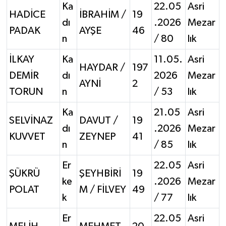
Ka
22.05
Asri
HADİCE
İBRAHİM /
19
dı
.2026
Mezar
PADAK
AYŞE
46
n
/ 80
lık
İLKAY
Ka
11.05.
Asri
HAYDAR /
197
DEMİR
dı
2026
Mezar
AYNİ
2
TORUN
n
/ 53
lık
Ka
21.05
Asri
SELVİNAZ
DAVUT /
19
dı
.2026
Mezar
KUVVET
ZEYNEP
41
n
/ 85
lık
Er
22.05
Asri
ŞÜKRÜ
ŞEYHBİRİ
19
ke
.2026
Mezar
POLAT
M / FİLVEY
49
k
/ 77
lık
Er
22.05
Asri