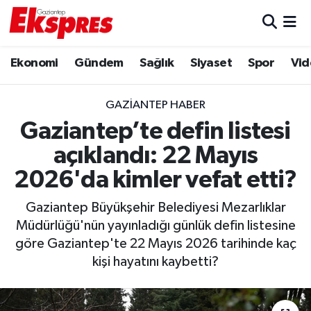
Eğitim
Hava Durumu
Ekonomi
Gündem
Sağlık
Siyaset
Spor
Vid
Ekonomi
Trafik Durumu
GAZIANTEP HABER
Gaziantep son dakika
Puan Durumu ve Fikstür
Gaziantep’te defin listesi
açıklandı: 22 Mayıs
Genel
Tüm Manşetler
2026'da kimler vefat etti?
Gündem
Son Dakika Haberleri
Gaziantep Büyükşehir Belediyesi Mezarlıklar
Müdürlüğü'nün yayınladığı günlük defin listesine
Haberler
Haber Arşivi
göre Gaziantep'te 22 Mayıs 2026 tarihinde kaç
kişi hayatını kaybetti?
Kültür Sanat
Magazin