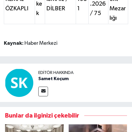
ke
.2026
ÖZKAPLI
DİLBER
1
Mezar
k
/ 75
lığı
Kaynak:
Haber Merkezi
EDITÖR HAKKINDA
Samet Koçum
Bunlar da ilginizi çekebilir