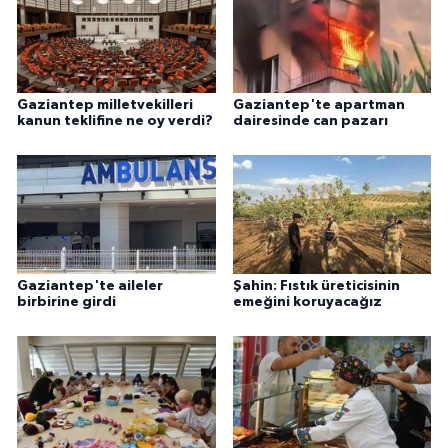
Gaziantep milletvekilleri
Gaziantep'te apartman
kanun teklifine ne oy verdi?
dairesinde can pazarı
Gaziantep'te aileler
Şahin: Fıstık üreticisinin
birbirine girdi
emeğini koruyacağız