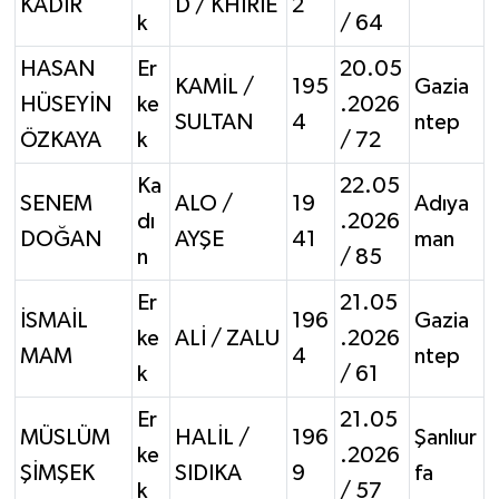
KADİR
D / KHİRİE
2
k
/ 64
HASAN
Er
20.05
KAMİL /
195
Gazia
HÜSEYİN
ke
.2026
SULTAN
4
ntep
ÖZKAYA
k
/ 72
Ka
22.05
SENEM
ALO /
19
Adıya
dı
.2026
DOĞAN
AYŞE
41
man
n
/ 85
Er
21.05
İSMAİL
196
Gazia
ke
ALİ / ZALU
.2026
MAM
4
ntep
k
/ 61
Er
21.05
MÜSLÜM
HALİL /
196
Şanlıur
ke
.2026
ŞİMŞEK
SIDIKA
9
fa
k
/ 57