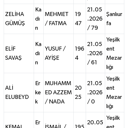
Ka
21.05
ZELİHA
MEHMET
19
Şanlıur
dı
.2026
GÜMÜŞ
/ FATMA
47
fa
n
/ 79
Yeşilk
Ka
21.05
ELİF
YUSUF /
196
ent
dı
.2026
SAVAŞ
AYİŞE
4
Mezar
n
/ 61
lığı
Yeşilk
Er
MUHAMM
21.05
ALİ
20
ent
ke
ED AZZEM
.2026
ELUBEYD
25
Mezar
k
/ NADA
/ 0
lığı
Yeşilk
Er
20.05
KEMAL
İSMAİL /
195
ent