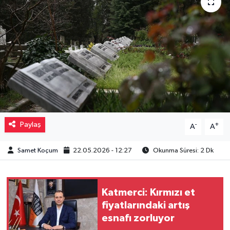
Müzik
Piyasa
Resmi İlanlar
Sağlık
Sinemalar
Paylaş
-
+
A
A
Siyaset
Samet Koçum
22.05.2026 - 12:27
Okunma Süresi: 2 Dk
Spor
Katmerci: Kırmızı et
Teknoloji
fiyatlarındaki artış
esnafı zorluyor
Türkiye