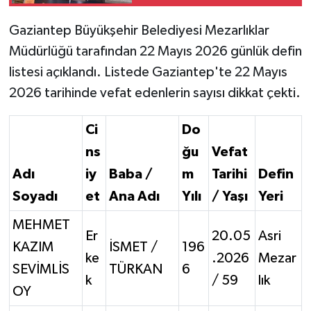
Gaziantep Büyükşehir Belediyesi Mezarlıklar
Video Haber
Müdürlüğü tarafından 22 Mayıs 2026 günlük defin
Yaşam
listesi açıklandı. Listede Gaziantep'te 22 Mayıs
2026 tarihinde vefat edenlerin sayısı dikkat çekti.
Yeme-İçme
Ci
Do
Yemek
ns
ğu
Vefat
Adı
iy
Baba /
m
Tarihi
Defin
Soyadı
et
Ana Adı
Yılı
/ Yaşı
Yeri
MEHMET
Er
20.05
Asri
KAZIM
İSMET /
196
ke
.2026
Mezar
SEVİMLİS
TÜRKAN
6
k
/ 59
lık
OY