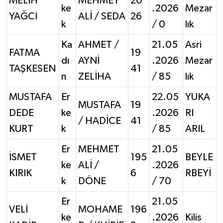
MELİH
MEHMET
20
ke
.2026
Mezar
YAĞCI
ALİ / SEDA
26
k
/ 0
lık
Ka
AHMET /
21.05
Asri
FATMA
19
dı
AYNİ
.2026
Mezar
TAŞKESEN
41
n
ZELİHA
/ 85
lık
MUSTAFA
Er
22.05
YUKA
MUSTAFA
19
DEDE
ke
.2026
RI
/ HADİCE
41
KURT
k
/ 85
ARIL
Er
MEHMET
21.05
İSMET
195
BEYLE
ke
ALİ /
.2026
KIRIK
6
RBEYİ
k
DÖNE
/ 70
Er
21.05
VELİ
MOHAME
196
ke
.2026
Kilis