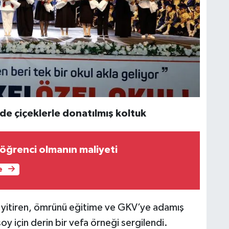
e çiçeklerle donatılmış koltuk
öğrenci olmanın maliyeti
e
 yitiren, ömrünü eğitime ve GKV’ye adamış
 için derin bir vefa örneği sergilendi.