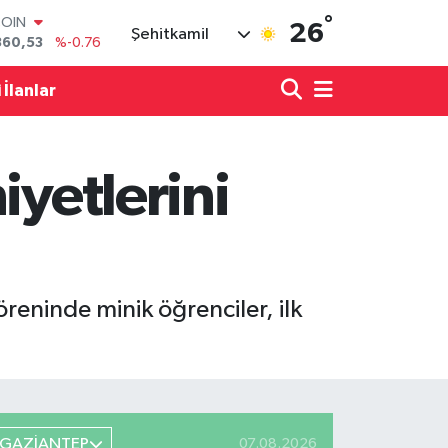
°
LAR
26
Şehitkamil
7069
%0.17
RO
0265
%0.01
 İlanlar
RLİN
1897
%0.02
M ALTIN
4.81
%1.44
iyetlerini
T100
887
%64
COIN
360,53
%-0.76
eninde minik öğrenciler, ilk
GAZİANTEP
07.08.2026