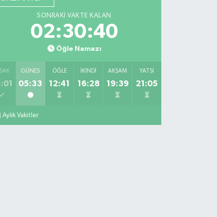
SONRAKI VAKTE KALAN
02:30:39
Öğle Namazı
SAK
GÜNEŞ
ÖĞLE
İKINDI
AKŞAM
YATSI
:01
05:33
12:41
16:28
19:39
21:05
Aylık Vakitler