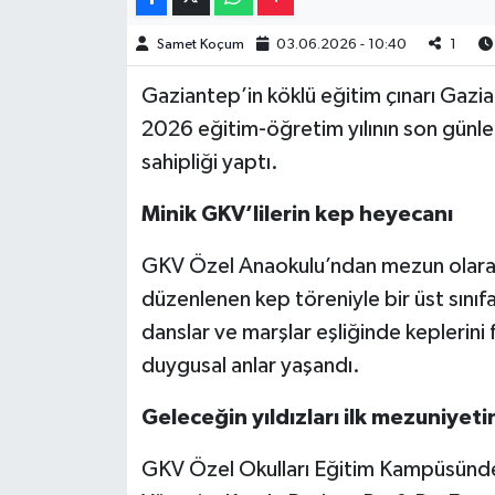
Müzik
Samet Koçum
03.06.2026 - 10:40
1
Gaziantep’in köklü eğitim çınarı Gazi
Piyasa
2026 eğitim-öğretim yılının son günl
Resmi İlanlar
sahipliği yaptı.
Sağlık
Minik GKV’lilerin kep heyecanı
Sinemalar
GKV Özel Anaokulu’ndan mezun olarak i
düzenlenen kep töreniyle bir üst sınıf
Siyaset
danslar ve marşlar eşliğinde keplerini 
duygusal anlar yaşandı.
Spor
Geleceğin yıldızları ilk mezuniyeti
Teknoloji
GKV Özel Okulları Eğitim Kampüsünd
Türkiye