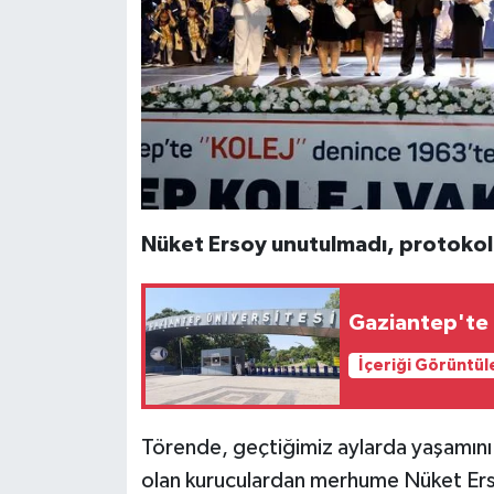
Nüket Ersoy unutulmadı, protokold
Gaziantep'te 
İçeriği Görüntül
Törende, geçtiğimiz aylarda yaşamını
olan kuruculardan merhume Nüket Ersoy