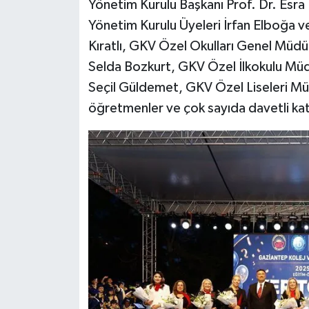
Yönetim Kurulu Başkanı Prof. Dr. Esra 
Yönetim Kurulu Üyeleri İrfan Elboğa ve
Video Haber
Kıratlı, GKV Özel Okulları Genel Müd
Selda Bozkurt, GKV Özel İlkokulu Mü
Yaşam
Seçil Güldemet, GKV Özel Liseleri Müd
Yeme-İçme
öğretmenler ve çok sayıda davetli katı
Yemek