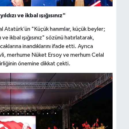
ıldızı ve ikbal ışığısınız"
 Atatürk’ün "Küçük hanımlar, küçük beyler;
ı ve ikbal ışığısınız" sözünü hatırlatarak,
aklarına inandıklarını ifade etti. Ayrıca
vli, merhume Nüket Ersoy ve merhum Celal
irliğinin önemine dikkat çekti.