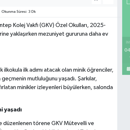
Okunma Süresi: 3 Dk
antep Kolej Vakfı (GKV) Özel Okulları, 2025-
erine yaklaşırken mezuniyet gururuna daha ev
İM
04
lkokula ilk adımı atacak olan minik öğrenciler,
a geçmenin mutluluğunu yaşadı. Şarkılar,
fırlatan minikler izleyenleri büyülerken, salonda
ni yaşadı
e düzenlenen törene GKV Mütevelli ve