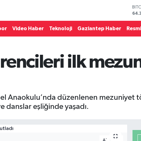
DO
47,
EU
55,
por
Video Haber
Teknoloji
Gaziantep Haber
Resmi
STE
64,
GRA
657
encileri ilk mezun
BİS
13.
BIT
64.
el Anaokulu’nda düzenlenen mezuniyet tör
e danslar eşliğinde yaşadı.
-
+
A
A