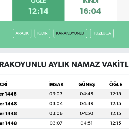
ÖĞLE
İKINDI
12:14
16:04
ARALIK
IĞDIR
KARAKOYUNLU
TUZLUCA
RAKOYUNLU AYLIK NAMAZ VAKITL
CRİ
İMSAK
GÜNEŞ
ÖĞLE
fer 1448
03:03
04:48
12:15
fer 1448
03:04
04:49
12:15
fer 1448
03:06
04:50
12:15
fer 1448
03:07
04:51
12:15