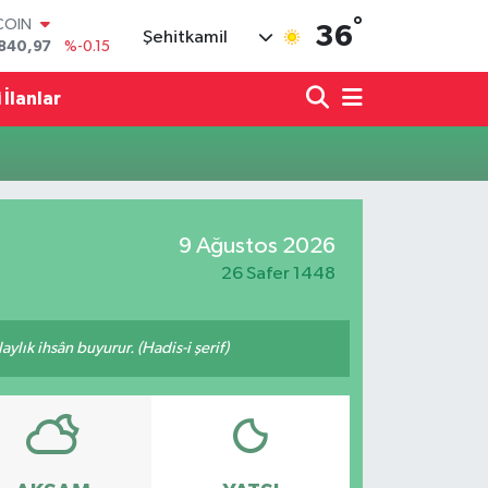
°
COIN
36
Şehitkamil
840,97
%-0.15
LAR
7436
%0.18
 İlanlar
RO
2510
%0.32
RLİN
4811
%0.38
M ALTIN
60.55
%0
9 Ağustos 2026
T100
779
%-14
26 Safer 1448
ylık ihsân buyurur. (Hadis-i şerif)