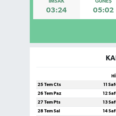
İMSAK
GÜNEŞ
03:24
05:02
Müzik
Piyasa
Resmi İlanlar
Sağlık
KA
Sinemalar
Siyaset
Hİ
25 Tem Cts
11 Sa
Spor
26 Tem Paz
12 Sa
Teknoloji
27 Tem Pts
13 Sa
28 Tem Sal
14 Sa
Türkiye