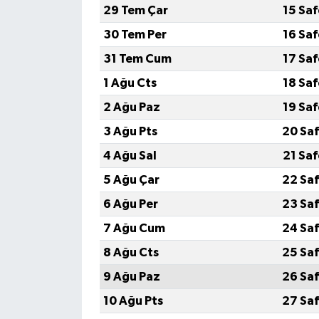
29 Tem Çar
15 Sa
Video Haber
30 Tem Per
16 Sa
31 Tem Cum
17 Sa
Yaşam
1 Ağu Cts
18 Sa
Yeme-İçme
2 Ağu Paz
19 Sa
3 Ağu Pts
20 Saf
Yemek
4 Ağu Sal
21 Sa
5 Ağu Çar
22 Saf
6 Ağu Per
23 Saf
7 Ağu Cum
24 Saf
8 Ağu Cts
25 Saf
9 Ağu Paz
26 Saf
10 Ağu Pts
27 Saf