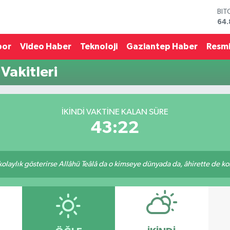
BIT
64.
DO
47,
por
Video Haber
Teknoloji
Gaziantep Haber
Resmi
EU
55,
Vakitleri
STE
64,
GRA
66
İKINDI VAKTINE KALAN SÜRE
BİS
43:22
13.
 kolaylık gösterirse Allâhü Teâlâ da o kimseye dünyada da, âhirette de kola