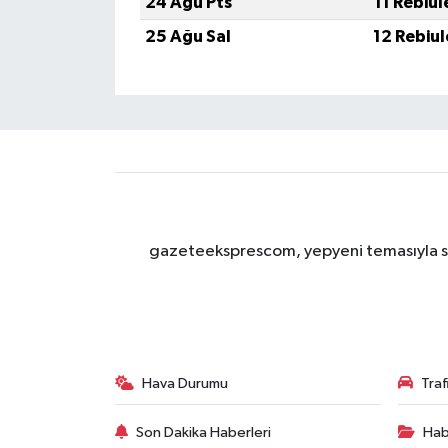
24 Ağu Pts
11 Rebiu
25 Ağu Sal
12 Rebiu
gazeteeksprescom, yepyeni temasıyla sizl
Hava Durumu
Tra
Son Dakika Haberleri
Hab