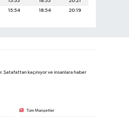
15:55
18:55
20:21
15:54
18:54
20:19
. Şatafattan kaçınıyor ve insanlara haber
Tüm Manşetler