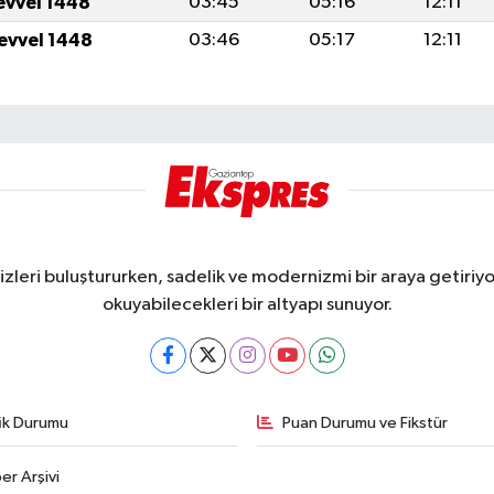
levvel 1448
03:45
05:16
12:11
levvel 1448
03:46
05:17
12:11
eri buluştururken, sadelik ve modernizmi bir araya getiriyor
okuyabilecekleri bir altyapı sunuyor.
fik Durumu
Puan Durumu ve Fikstür
er Arşivi