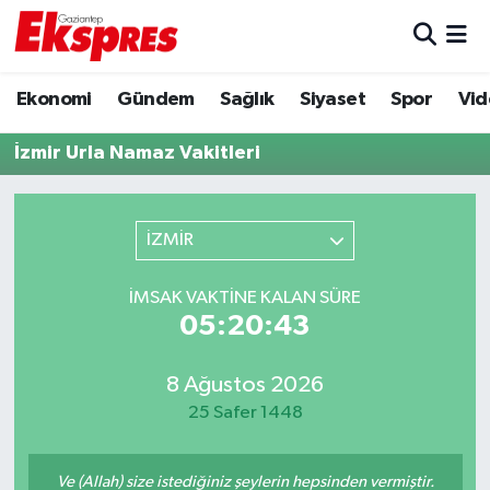
Eğitim
Hava Durumu
Ekonomi
Gündem
Sağlık
Siyaset
Spor
Vid
Ekonomi
Trafik Durumu
İzmir Urla Namaz Vakitleri
Gaziantep son dakika
Puan Durumu ve Fikstür
İZMİR
Genel
Tüm Manşetler
İMSAK VAKTINE KALAN SÜRE
Gündem
Son Dakika Haberleri
05:20:43
Haberler
Haber Arşivi
8 Ağustos 2026
25 Safer 1448
Kültür Sanat
Magazin
Ve (Allah) size istediğiniz şeylerin hepsinden vermiştir.