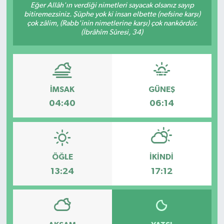
Eğer Allâh'ın verdiği nimetleri sayacak olsanız sayıp
bitiremezsiniz. Şüphe yok ki insan elbette (nefsine karşı)
Müzik
çok zâlim, (Rabb'inin nimetlerine karşı) çok nankördür.
(İbrâhîm Sûresi, 34)
Piyasa
Resmi İlanlar
İMSAK
GÜNEŞ
Sağlık
04:40
06:14
Sinemalar
Siyaset
ÖĞLE
İKINDI
Spor
13:24
17:12
Teknoloji
Türkiye