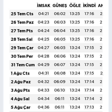
İMSAK
GÜNEŞ
ÖĞLE
İKINDI
AKŞA
25 Tem Cts
04:21
06:02
13:25
17:16
20:37
26 Tem Paz
04:23
06:03
13:25
17:16
20:36
27 Tem Pts
04:24
06:04
13:25
17:16
20:35
28 Tem Sal
04:25
06:05
13:25
17:16
20:34
29 Tem Çar
04:27
06:05
13:24
17:15
20:34
30 Tem Per
04:28
06:06
13:24
17:15
20:33
31 Tem Cum
04:29
06:07
13:24
17:15
20:32
1 Ağu Cts
04:31
06:08
13:24
17:15
20:31
2 Ağu Paz
04:32
06:09
13:24
17:14
20:30
3 Ağu Pts
04:33
06:10
13:24
17:14
20:29
4 Ağu Sal
04:34
06:11
13:24
17:14
20:28
5 Ağu Çar
04:36
06:11
13:24
17:13
20:27