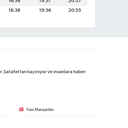
16:38
19:37
20:57
16:38
19:36
20:55
. Şatafattan kaçınıyor ve insanlara haber
Tüm Manşetler