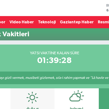
B
6
D
4
por
Video Haber
Teknoloji
Gaziantep Haber
Resmi
E
5
Vakitleri
S
6
G
6
YATSI VAKTINE KALAN SÜRE
B
01:39:28
1
ı gizli vermek, musibeti gizlemek, sıla-i rahim yapmak ve "Lâ havle ve lâ