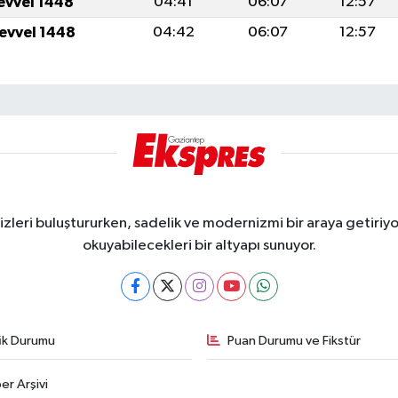
levvel 1448
04:41
06:07
12:57
levvel 1448
04:42
06:07
12:57
eri buluştururken, sadelik ve modernizmi bir araya getiriyor
okuyabilecekleri bir altyapı sunuyor.
fik Durumu
Puan Durumu ve Fikstür
er Arşivi