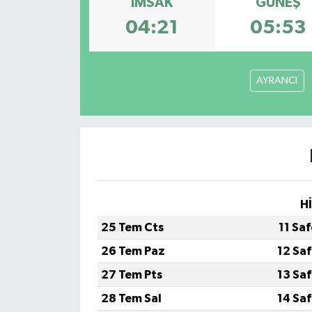
İMSAK
GÜNEŞ
04:21
05:53
Müzik
Piyasa
AYRANCI
Resmi İlanlar
Sağlık
Sinemalar
Siyaset
H
25 Tem Cts
11 Sa
Spor
26 Tem Paz
12 Sa
Teknoloji
27 Tem Pts
13 Sa
28 Tem Sal
14 Sa
Türkiye