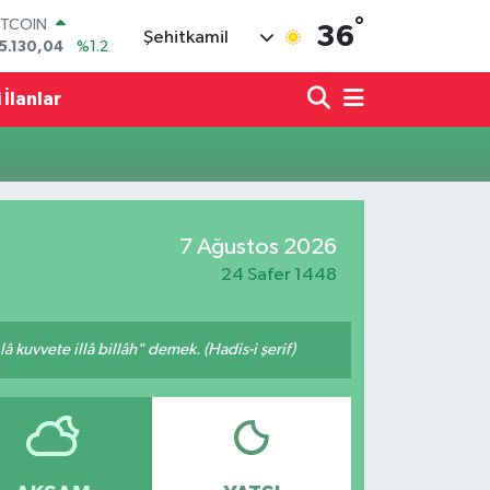
°
ITCOIN
36
Şehitkamil
5.130,04
%1.2
OLAR
7,7106
%0.17
 İlanlar
URO
5,1652
%0.27
TERLİN
4,4046
%0.35
RAM ALTIN
618.49
%2.12
7 Ağustos 2026
İST100
3.773
%-19
24 Safer 1448
 kuvvete illâ billâh" demek. (Hadis-i şerif)