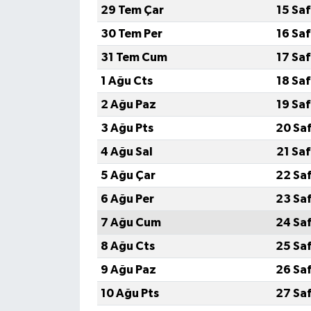
29 Tem Çar
15 Sa
Video Haber
30 Tem Per
16 Sa
31 Tem Cum
17 Sa
Yaşam
1 Ağu Cts
18 Sa
Yeme-İçme
2 Ağu Paz
19 Sa
3 Ağu Pts
20 Sa
Yemek
4 Ağu Sal
21 Sa
5 Ağu Çar
22 Sa
6 Ağu Per
23 Sa
7 Ağu Cum
24 Sa
8 Ağu Cts
25 Sa
9 Ağu Paz
26 Sa
10 Ağu Pts
27 Sa