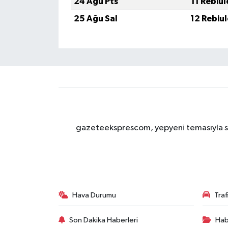
24 Ağu Pts
11 Rebiu
25 Ağu Sal
12 Rebiu
gazeteeksprescom, yepyeni temasıyla sizl
Hava Durumu
Tra
Son Dakika Haberleri
Hab