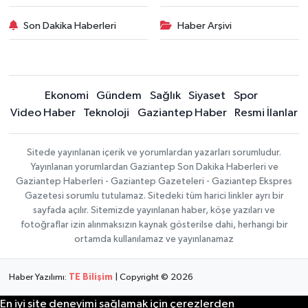
Son Dakika Haberleri
Haber Arşivi
Ekonomi
Gündem
Sağlık
Siyaset
Spor
Video Haber
Teknoloji
Gaziantep Haber
Resmi İlanlar
Sitede yayınlanan içerik ve yorumlardan yazarları sorumludur.
Yayınlanan yorumlardan Gaziantep Son Dakika Haberleri ve
Gaziantep Haberleri - Gaziantep Gazeteleri - Gaziantep Ekspres
Gazetesi sorumlu tutulamaz. Sitedeki tüm harici linkler ayrı bir
sayfada açılır. Sitemizde yayınlanan haber, köşe yazıları ve
fotoğraflar izin alınmaksızın kaynak gösterilse dahi, herhangi bir
ortamda kullanılamaz ve yayınlanamaz
Haber Yazılımı:
TE Bilişim
| Copyright © 2026
En iyi site deneyimi sağlamak için çerezlerden