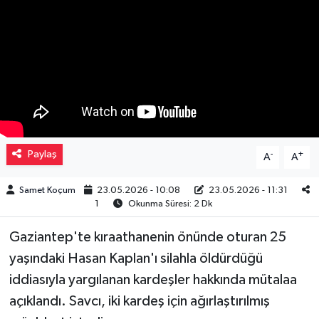
Müzik
Piyasa
Resmi İlanlar
Sağlık
Paylaş
-
+
A
A
Sinemalar
Samet Koçum
23.05.2026 - 10:08
23.05.2026 - 11:31
1
Okunma Süresi: 2 Dk
Siyaset
Gaziantep'te kıraathanenin önünde oturan 25
Spor
yaşındaki Hasan Kaplan'ı silahla öldürdüğü
iddiasıyla yargılanan kardeşler hakkında mütalaa
Teknoloji
açıklandı. Savcı, iki kardeş için ağırlaştırılmış
Türkiye