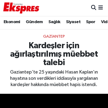
Eğitim
Hava Durumu
Ekonomi
Gündem
Sağlık
Siyaset
Spor
Vid
Ekonomi
Trafik Durumu
GAZIANTEP
Gaziantep son dakika
Puan Durumu ve Fikstür
Kardeşler için
ağırlaştırılmış müebbet
Genel
Tüm Manşetler
talebi
Gündem
Son Dakika Haberleri
Gaziantep’te 25 yaşındaki Hasan Kaplan'ın
hayatına son verdikleri iddiasıyla yargılanan
Haberler
Haber Arşivi
kardeşler hakkında müebbet hapis istendi.
Kültür Sanat
Magazin