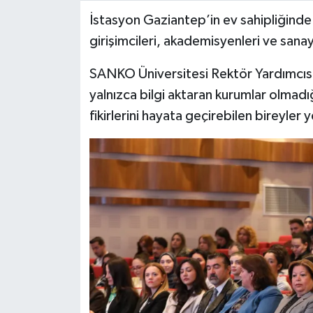
İstasyon Gaziantep’in ev sahipliğind
Video Haber
girişimcileri, akademisyenleri ve sanayi
Yaşam
SANKO Üniversitesi Rektör Yardımcısı 
yalnızca bilgi aktaran kurumlar olmad
Yeme-İçme
fikirlerini hayata geçirebilen bireyler 
Yemek