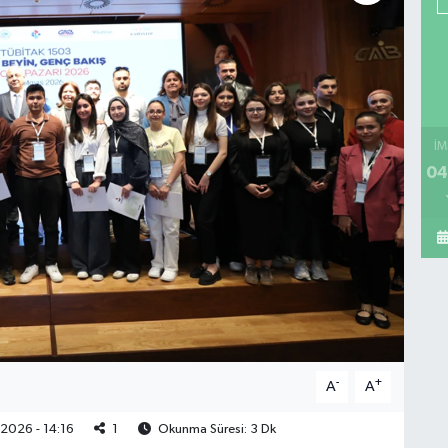
İM
04
-
+
A
A
2026 - 14:16
1
Okunma Süresi: 3 Dk