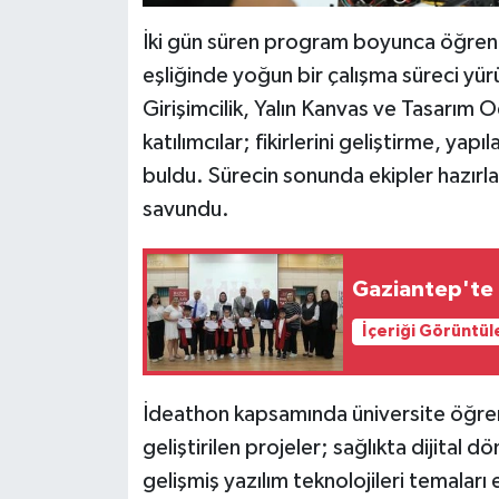
İki gün süren program boyunca öğrenc
eşliğinde yoğun bir çalışma süreci yü
Girişimcilik, Yalın Kanvas ve Tasarım
katılımcılar; fikirlerini geliştirme, y
buldu. Sürecin sonunda ekipler hazırladık
savundu.
Gaziantep'te 
İçeriği Görüntül
İdeathon kapsamında üniversite öğrenci
geliştirilen projeler; sağlıkta dijital 
gelişmiş yazılım teknolojileri temaları 