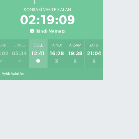
SONRAKI VAKTE KALAN
02:19:08
İkindi Namazı
SAK
GÜNEŞ
ÖĞLE
İKINDI
AKŞAM
YATSI
:02
05:34
12:41
16:28
19:38
21:04
Aylık Vakitler