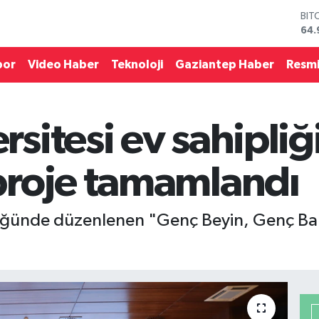
DO
47,
EU
55,
por
Video Haber
Teknoloji
Gaziantep Haber
Resmi
STE
64,
GRA
666
sitesi ev sahipli
BİS
13.
BIT
proje tamamlandı
64.
ğünde düzenlenen "Genç Beyin, Genç Bakı