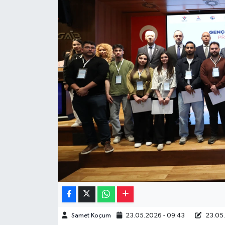
Müzik
Piyasa
Resmi İlanlar
Sağlık
Sinemalar
Siyaset
Spor
Teknoloji
Samet Koçum
23.05.2026 - 09:43
23.05.
Türkiye