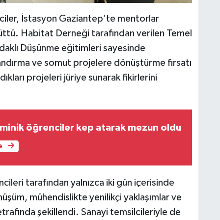
iler, İstasyon Gaziantep’te mentorlar
rüttü. Habitat Derneği tarafından verilen Temel
 Odaklı Düşünme eğitimleri sayesinde
apılandırma ve somut projelere dönüştürme fırsatı
ları projeleri jüriye sunarak fikirlerini
minik öğrenciler kep atarak mezun oldu
e
leri tarafından yalnızca iki gün içerisinde
dönüşüm, mühendislikte yenilikçi yaklaşımlar ve
etrafında şekillendi. Sanayi temsilcileriyle de