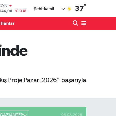
°
LAR
37
Şehitkamil
7436
%0.18
RO
2510
%0.32
 İlanlar
RLİN
4811
%0.38
M ALTIN
0.55
%0.03
ğinde
T100
779
%-14
COIN
944,08
%-0.18
ş Proje Pazarı 2026" başarıyla
GAZİANTEP
08.08.2026