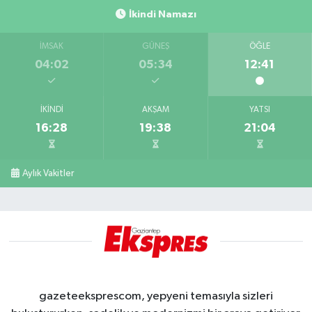
İkindi Namazı
İMSAK
GÜNEŞ
ÖĞLE
04:02
05:34
12:41
İKINDI
AKŞAM
YATSI
16:28
19:38
21:04
Aylık Vakitler
gazeteeksprescom, yepyeni temasıyla sizleri