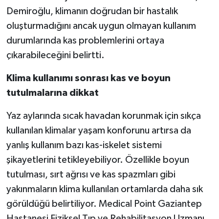
Demiroğlu, klimanın doğrudan bir hastalık
Video Haber
oluşturmadığını ancak uygun olmayan kullanım
durumlarında kas problemlerini ortaya
Yaşam
çıkarabileceğini belirtti.
Yeme-İçme
Klima kullanımı sonrası kas ve boyun
tutulmalarına dikkat
Yemek
Yaz aylarında sıcak havadan korunmak için sıkça
kullanılan klimalar yaşam konforunu artırsa da
yanlış kullanım bazı kas-iskelet sistemi
şikayetlerini tetikleyebiliyor. Özellikle boyun
tutulması, sırt ağrısı ve kas spazmları gibi
yakınmaların klima kullanılan ortamlarda daha sık
görüldüğü belirtiliyor. Medical Point Gaziantep
Hastanesi Fiziksel Tıp ve Rehabilitasyon Uzmanı