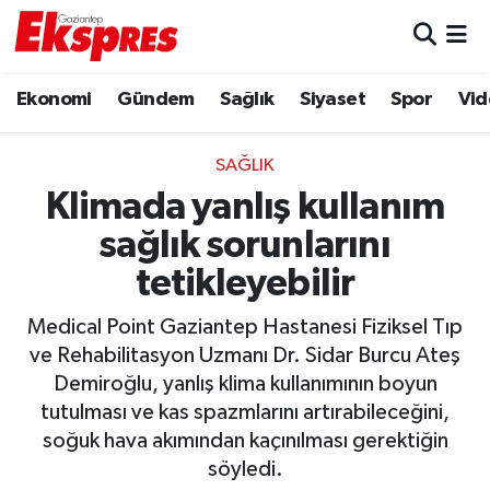
Eğitim
Hava Durumu
Ekonomi
Gündem
Sağlık
Siyaset
Spor
Vid
Ekonomi
Trafik Durumu
SAĞLIK
Gaziantep son dakika
Puan Durumu ve Fikstür
Klimada yanlış kullanım
sağlık sorunlarını
Genel
Tüm Manşetler
tetikleyebilir
Gündem
Son Dakika Haberleri
Medical Point Gaziantep Hastanesi Fiziksel Tıp
ve Rehabilitasyon Uzmanı Dr. Sidar Burcu Ateş
Haberler
Haber Arşivi
Demiroğlu, yanlış klima kullanımının boyun
tutulması ve kas spazmlarını artırabileceğini,
Kültür Sanat
soğuk hava akımından kaçınılması gerektiğin
söyledi.
Magazin