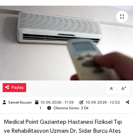
Müzik
Piyasa
Resmi İlanlar
Sağlık
Sinemalar
Siyaset
Paylaş
-
+
A
A
Spor
Samet Koçum
10.06.2026 - 11:59
10.06.2026 - 12:02
1
Okunma Süresi: 3 Dk
Teknoloji
Medical Point Gaziantep Hastanesi Fiziksel Tıp
ve Rehabilitasyon Uzmanı Dr. Sidar Burcu Ateş
Türkiye