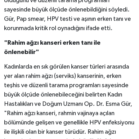
olduğunu ve düzenli tarama programları
sayesinde büyük ölçüde önlenebildiğini söyledi.
Video Haber
Gür, Pap smear, HPV testi ve aşının erken tanı ve
korunmada kritik rol oynadığını ifade etti.
Yaşam
"Rahim ağzı kanseri erken tanı ile
Yeme-İçme
önlenebilir"
Yemek
Kadınlarda en sık görülen kanser türleri arasında
yer alan rahim ağzı (serviks) kanserinin, erken
teşhis ve düzenli tarama programları sayesinde
büyük ölçüde önlenebileceğini belirten Kadın
Hastalıkları ve Doğum Uzmanı Op. Dr. Esma Gür,
"Rahim ağzı kanseri, rahmin vajinaya açılan
bölümünde gelişen ve genellikle HPV enfeksiyonu
ile ilişkili olan bir kanser türüdür. Rahim ağzı