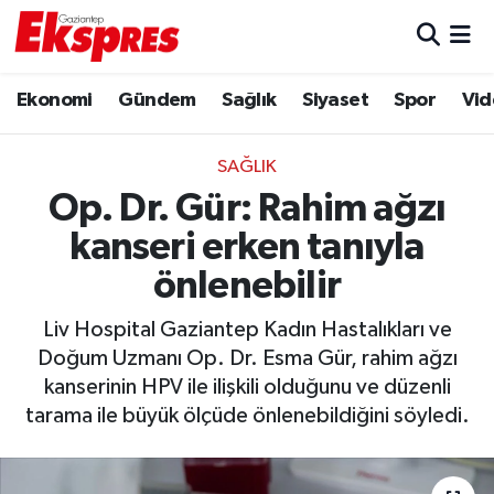
Eğitim
Hava Durumu
Ekonomi
Gündem
Sağlık
Siyaset
Spor
Vid
Ekonomi
Trafik Durumu
SAĞLIK
Gaziantep son dakika
Puan Durumu ve Fikstür
Op. Dr. Gür: Rahim ağzı
kanseri erken tanıyla
Genel
Tüm Manşetler
önlenebilir
Gündem
Son Dakika Haberleri
Liv Hospital Gaziantep Kadın Hastalıkları ve
Doğum Uzmanı Op. Dr. Esma Gür, rahim ağzı
Haberler
Haber Arşivi
kanserinin HPV ile ilişkili olduğunu ve düzenli
tarama ile büyük ölçüde önlenebildiğini söyledi.
Kültür Sanat
Magazin