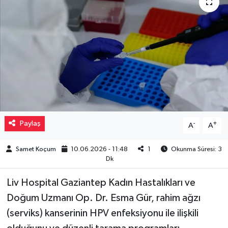
Müzik
Piyasa
Resmi İlanlar
Sağlık
Sinemalar
Paylaş
-
+
A
A
Siyaset
Samet Koçum
10.06.2026 - 11:48
1
Okunma Süresi: 3
Dk
Spor
Liv Hospital Gaziantep Kadın Hastalıkları ve
Doğum Uzmanı Op. Dr. Esma Gür, rahim ağzı
Teknoloji
(serviks) kanserinin HPV enfeksiyonu ile ilişkili
Türkiye