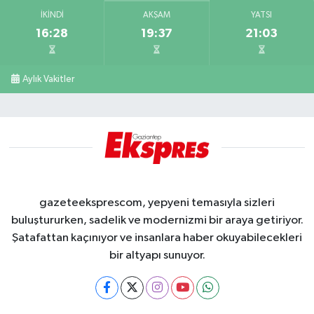
İKINDI
AKŞAM
YATSI
16:28
19:37
21:03
Aylık Vakitler
gazeteeksprescom, yepyeni temasıyla sizleri
buluştururken, sadelik ve modernizmi bir araya getiriyor.
Şatafattan kaçınıyor ve insanlara haber okuyabilecekleri
bir altyapı sunuyor.