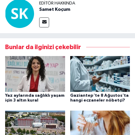
EDITÖR HAKKINDA
Samet Koçum
Bunlar da ilginizi çekebilir
Yaz aylarında sağlıklı yaşam
Gaziantep'te 8 Ağustos'ta
için 3 altın kural
hangi eczaneler nöbetçi?