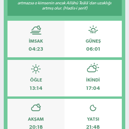
artmazsa o kimsenin ancak Allâhü Teâlâ'dan uzaklığı
artmış olur. (Hadis-i şerif)
Müzik
Piyasa
Resmi İlanlar
İMSAK
GÜNEŞ
04:23
06:01
Sağlık
Sinemalar
ÖĞLE
İKINDI
Siyaset
13:14
17:04
Spor
Teknoloji
AKŞAM
YATSI
20:18
21:48
Türkiye