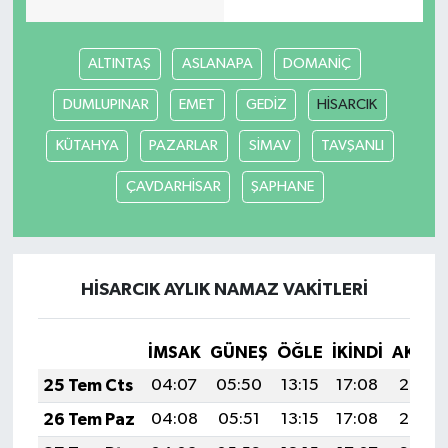
Video Haber
ALTINTAŞ
ASLANAPA
DOMANİÇ
Yaşam
DUMLUPINAR
EMET
GEDİZ
HİSARCIK
KÜTAHYA
PAZARLAR
SİMAV
TAVŞANLI
Yeme-İçme
ÇAVDARHİSAR
ŞAPHANE
Yemek
HİSARCIK AYLIK NAMAZ VAKITLERI
İMSAK
GÜNEŞ
ÖĞLE
İKINDI
AKŞA
25 Tem Cts
04:07
05:50
13:15
17:08
20:29
26 Tem Paz
04:08
05:51
13:15
17:08
20:29