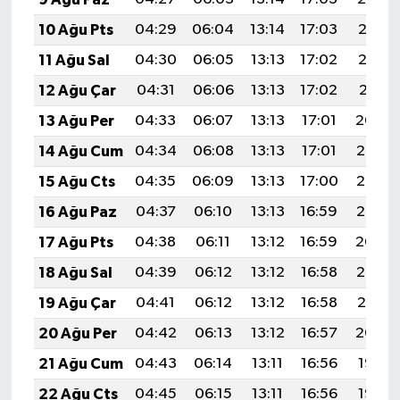
10 Ağu Pts
04:29
06:04
13:14
17:03
20:13
11 Ağu Sal
04:30
06:05
13:13
17:02
20:12
12 Ağu Çar
04:31
06:06
13:13
17:02
20:11
13 Ağu Per
04:33
06:07
13:13
17:01
20:09
14 Ağu Cum
04:34
06:08
13:13
17:01
20:08
15 Ağu Cts
04:35
06:09
13:13
17:00
20:07
16 Ağu Paz
04:37
06:10
13:13
16:59
20:05
17 Ağu Pts
04:38
06:11
13:12
16:59
20:04
18 Ağu Sal
04:39
06:12
13:12
16:58
20:03
19 Ağu Çar
04:41
06:12
13:12
16:58
20:01
20 Ağu Per
04:42
06:13
13:12
16:57
20:00
21 Ağu Cum
04:43
06:14
13:11
16:56
19:58
22 Ağu Cts
04:45
06:15
13:11
16:56
19:57