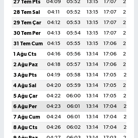
27 Tem Pts
04:09
05:52
13:15
17:07
20:28
28 Tem Sal
04:11
05:52
13:15
17:07
20:27
29 Tem Çar
04:12
05:53
13:15
17:07
20:26
30 Tem Per
04:13
05:54
13:15
17:07
20:25
31 Tem Cum
04:15
05:55
13:15
17:06
20:24
1 Ağu Cts
04:16
05:56
13:14
17:06
20:23
2 Ağu Paz
04:18
05:57
13:14
17:06
20:22
3 Ağu Pts
04:19
05:58
13:14
17:05
20:21
4 Ağu Sal
04:20
05:59
13:14
17:05
20:20
5 Ağu Çar
04:22
06:00
13:14
17:05
20:19
6 Ağu Per
04:23
06:01
13:14
17:04
20:18
7 Ağu Cum
04:24
06:01
13:14
17:04
20:17
8 Ağu Cts
04:26
06:02
13:14
17:04
20:15
9 Ağu Paz
04:27
06:03
13:14
17:03
20:14