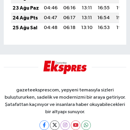
23 Ağu Paz
04:46
06:16
13:11
16:55
19:56
24 Ağu Pts
04:47
06:17
13:11
16:54
19:54
25 Ağu Sal
04:48
06:18
13:10
16:53
19:53
gazeteeksprescom, yepyeni temasıyla sizleri
buluştururken, sadelik ve modernizmi bir araya getiriyor.
Şatafattan kaçınıyor ve insanlara haber okuyabilecekleri
bir altyapı sunuyor.