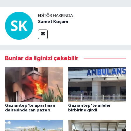
EDITÖR HAKKINDA
Samet Koçum
Bunlar da ilginizi çekebilir
Gaziantep'te apartman
Gaziantep'te aileler
dairesinde can pazarı
birbirine girdi