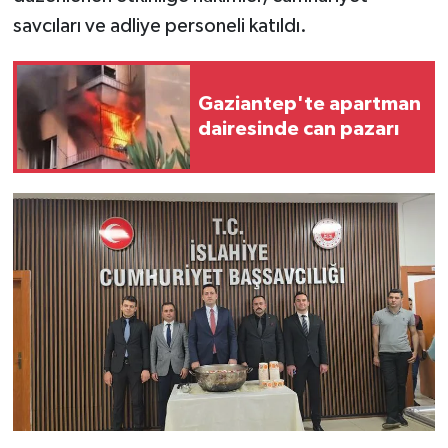
savcıları ve adliye personeli katıldı.
Video Haber
Yaşam
Gaziantep'te apartman
dairesinde can pazarı
Yeme-İçme
Yemek