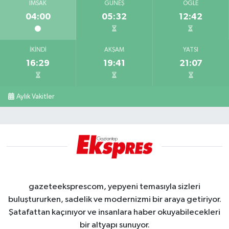
İMSAK
GÜNEŞ
ÖĞLE
04:00
05:32
12:42
İKINDI
AKŞAM
YATSI
16:29
19:41
21:07
Aylık Vakitler
gazeteeksprescom, yepyeni temasıyla sizleri
buluştururken, sadelik ve modernizmi bir araya getiriyor.
Şatafattan kaçınıyor ve insanlara haber okuyabilecekleri
bir altyapı sunuyor.