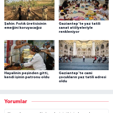
Şahin: Fıstık üreticisinin
Gaziantep'te yaz tatili
emeğini koruyacağız
sanat atölyeleriyle
renkleniyor
Hayalinin peşinden gitti,
Gaziantep'te cami
kendi işinin patronu oldu
çocukların yaz tatili adresi
oldu
Yorumlar