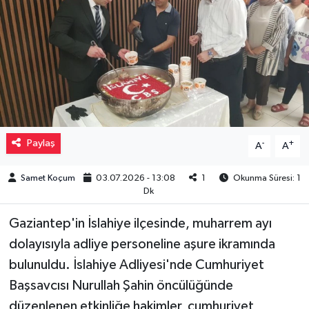
Müzik
Piyasa
Resmi İlanlar
Sağlık
Paylaş
-
+
A
A
Sinemalar
Samet Koçum
03.07.2026 - 13:08
1
Okunma Süresi: 1
Dk
Siyaset
Gaziantep'in İslahiye ilçesinde, muharrem ayı
Spor
dolayısıyla adliye personeline aşure ikramında
bulunuldu. İslahiye Adliyesi'nde Cumhuriyet
Teknoloji
Başsavcısı Nurullah Şahin öncülüğünde
düzenlenen etkinliğe hakimler, cumhuriyet
Türkiye