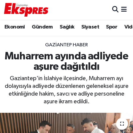
Eğitim
Hava Durumu
Ekonomi
Gündem
Sağlık
Siyaset
Spor
Vid
Ekonomi
Trafik Durumu
GAZIANTEP HABER
Gaziantep son dakika
Puan Durumu ve Fikstür
Muharrem ayında adliyede
aşure dağıtıldı
Genel
Tüm Manşetler
Gaziantep'in İslahiye ilçesinde, Muharrem ayı
Gündem
Son Dakika Haberleri
dolayısıyla adliyede düzenlenen geleneksel aşure
etkinliğinde hakim, savcı ve adliye personeline
Haberler
Haber Arşivi
aşure ikram edildi.
Kültür Sanat
Magazin