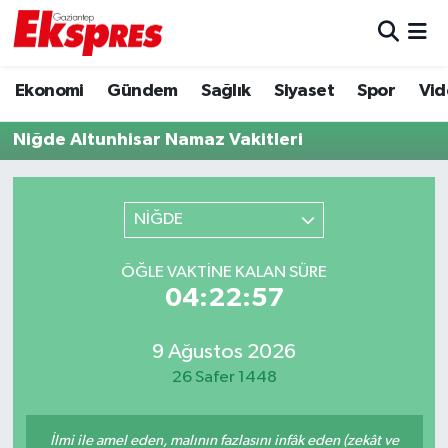
Eğitim
Hava Durumu
Ekonomi
Gündem
Sağlık
Siyaset
Spor
Vid
Ekonomi
Trafik Durumu
Niğde Altunhisar Namaz Vakitleri
Gaziantep son dakika
Puan Durumu ve Fikstür
NİĞDE
Genel
Tüm Manşetler
ÖĞLE VAKTINE KALAN SÜRE
Gündem
Son Dakika Haberleri
04:22:57
Haberler
Haber Arşivi
9 Ağustos 2026
26 Safer 1448
Kültür Sanat
Magazin
İlmi ile amel eden, malının fazlasını infâk eden (zekât ve