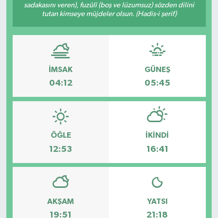
sadakasını veren), fuzûlî (boş ve lüzumsuz) sözden dilini
tutan kimseye müjdeler olsun. (Hadis-i şerif)
Müzik
Piyasa
Resmi İlanlar
İMSAK
GÜNEŞ
04:12
05:45
Sağlık
Sinemalar
ÖĞLE
İKINDI
Siyaset
12:53
16:41
Spor
Teknoloji
AKŞAM
YATSI
19:51
21:18
Türkiye