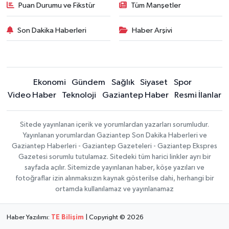
Puan Durumu ve Fikstür
Tüm Manşetler
Son Dakika Haberleri
Haber Arşivi
Ekonomi
Gündem
Sağlık
Siyaset
Spor
Video Haber
Teknoloji
Gaziantep Haber
Resmi İlanlar
Sitede yayınlanan içerik ve yorumlardan yazarları sorumludur.
Yayınlanan yorumlardan Gaziantep Son Dakika Haberleri ve
Gaziantep Haberleri - Gaziantep Gazeteleri - Gaziantep Ekspres
Gazetesi sorumlu tutulamaz. Sitedeki tüm harici linkler ayrı bir
sayfada açılır. Sitemizde yayınlanan haber, köşe yazıları ve
fotoğraflar izin alınmaksızın kaynak gösterilse dahi, herhangi bir
ortamda kullanılamaz ve yayınlanamaz
Haber Yazılımı:
TE Bilişim
| Copyright © 2026