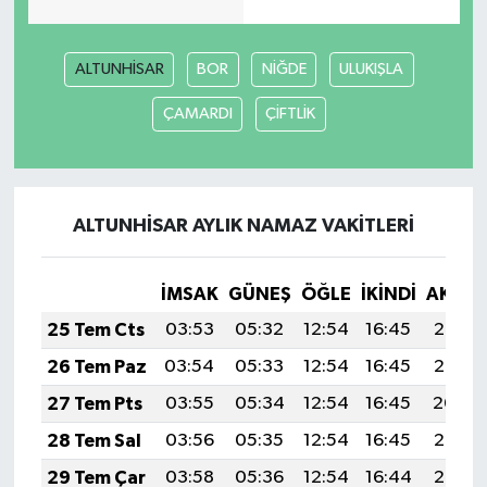
Video Haber
ALTUNHİSAR
BOR
NİĞDE
ULUKIŞLA
Yaşam
ÇAMARDI
ÇİFTLİK
Yeme-İçme
Yemek
ALTUNHİSAR AYLIK NAMAZ VAKITLERI
İMSAK
GÜNEŞ
ÖĞLE
İKINDI
AKŞA
25 Tem Cts
03:53
05:32
12:54
16:45
20:06
26 Tem Paz
03:54
05:33
12:54
16:45
20:05
27 Tem Pts
03:55
05:34
12:54
16:45
20:04
28 Tem Sal
03:56
05:35
12:54
16:45
20:03
29 Tem Çar
03:58
05:36
12:54
16:44
20:02