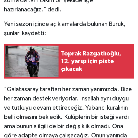
sonra da tam takım bir şekilde lige
hazırlanacağız." dedi.
Yeni sezon içinde açıklamalarda bulunan Buruk,
şunları kaydetti:
Toprak Razgatlıoğlu,
12. yarışı için piste
çıkacak
"Galatasaray taraftarı her zaman yanımızda. Bize
her zaman destek veriyorlar. İnşallah aynı duygu
ve tutkuyu devam ettireceğiz. Yabancı kuralının
belli olmasını bekledik. Kulüplerin bir isteği vardı
ama bununla ilgili de bir değişiklik olmadı. Ona
göre adapte olmaya çalışacağız. Onun yanında