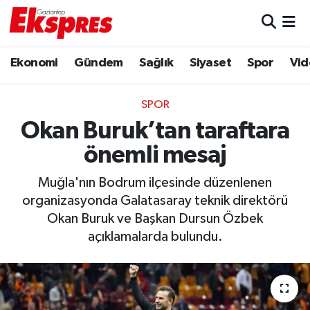
Eğitim
Hava Durumu
Ekonomi
Gündem
Sağlık
Siyaset
Spor
Vid
Ekonomi
Trafik Durumu
SPOR
Gaziantep son dakika
Puan Durumu ve Fikstür
Okan Buruk’tan taraftara
önemli mesaj
Genel
Tüm Manşetler
Muğla'nın Bodrum ilçesinde düzenlenen
Gündem
Son Dakika Haberleri
organizasyonda Galatasaray teknik direktörü
Okan Buruk ve Başkan Dursun Özbek
Haberler
Haber Arşivi
açıklamalarda bulundu.
Kültür Sanat
Magazin