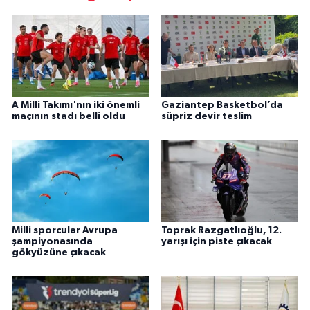
A Milli Takımı'nın iki önemli
Gaziantep Basketbol’da
maçının stadı belli oldu
süpriz devir teslim
Milli sporcular Avrupa
Toprak Razgatlıoğlu, 12.
şampiyonasında
yarışı için piste çıkacak
gökyüzüne çıkacak