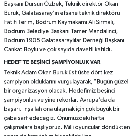
Başkanı Dursun Özbek, Teknik direktör Okan
Buruk, Galatasaray'ın efsane teknik direktörü
Video Haber
Fatih Terim, Bodrum Kaymakamı Ali Sırmalı,
Yaşam
Bodrum Belediye Başkanı Tamer Mandalinci,
Bodrum 1905 Galatasaraylılar Derneği Başkanı
Yeme-İçme
Cankat Boylu ve çok sayıda davetli katıldı.
Yemek
HEDEF’TE BEŞİNCİ ŞAMPİYONLUK VAR
Teknik Adam Okan Buruk üst üste dört kez
şampiyon olduklarını vurgulayarak, "Bugün güzel
bir organizasyon olacak. Hedefimiz beşinci
şampiyonluk ve yine rekorlar. Avrupa'da da
başarı. İnşallah ona ulaşmak için çok büyük bir
çaba sarf edeceğiz. Önümüzdeki hafta
çalışmalara başlıyoruz. Milli oyuncular döndükten