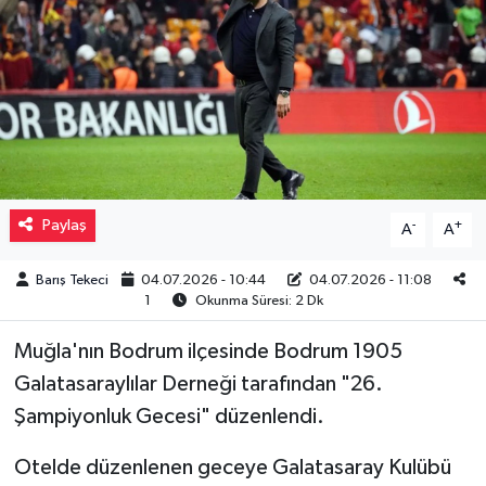
Müzik
Piyasa
Resmi İlanlar
Sağlık
Paylaş
-
+
A
A
Sinemalar
Barış Tekeci
04.07.2026 - 10:44
04.07.2026 - 11:08
1
Okunma Süresi: 2 Dk
Siyaset
Muğla'nın Bodrum ilçesinde Bodrum 1905
Spor
Galatasaraylılar Derneği tarafından "26.
Şampiyonluk Gecesi" düzenlendi.
Teknoloji
Otelde düzenlenen geceye Galatasaray Kulübü
Türkiye