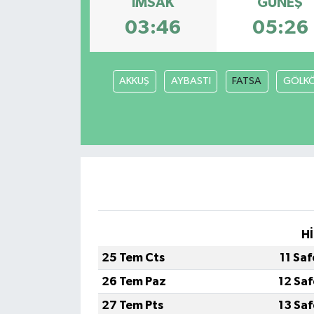
İMSAK
GÜNEŞ
03:46
05:26
Müzik
Piyasa
AKKUŞ
AYBASTI
FATSA
GÖLK
Resmi İlanlar
Sağlık
Sinemalar
Siyaset
Hİ
Spor
25 Tem Cts
11 Sa
Teknoloji
26 Tem Paz
12 Sa
27 Tem Pts
13 Sa
Türkiye