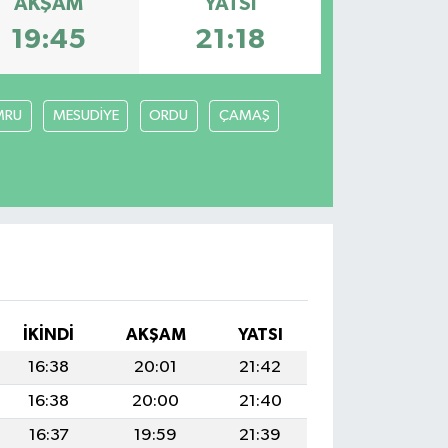
AKŞAM
YATSI
19:45
21:18
MRU
MESUDİYE
ORDU
ÇAMAŞ
İKINDI
AKŞAM
YATSI
16:38
20:01
21:42
16:38
20:00
21:40
16:37
19:59
21:39