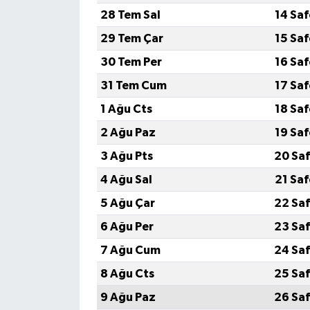
28 Tem Sal
14 Sa
Video Haber
29 Tem Çar
15 Sa
30 Tem Per
16 Sa
Yaşam
31 Tem Cum
17 Sa
Yeme-İçme
1 Ağu Cts
18 Sa
2 Ağu Paz
19 Sa
Yemek
3 Ağu Pts
20 Saf
4 Ağu Sal
21 Sa
5 Ağu Çar
22 Saf
6 Ağu Per
23 Saf
7 Ağu Cum
24 Saf
8 Ağu Cts
25 Saf
9 Ağu Paz
26 Saf