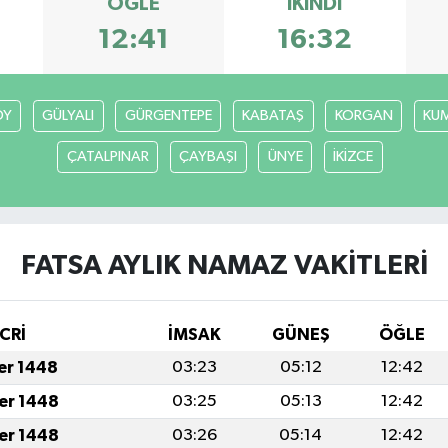
ÖĞLE
İKINDI
12:41
16:32
ÖY
GÜLYALI
GÜRGENTEPE
KABATAŞ
KORGAN
KU
ÇATALPINAR
ÇAYBAŞI
ÜNYE
İKİZCE
FATSA AYLIK NAMAZ VAKITLERI
CRİ
İMSAK
GÜNEŞ
ÖĞLE
fer 1448
03:23
05:12
12:42
fer 1448
03:25
05:13
12:42
fer 1448
03:26
05:14
12:42