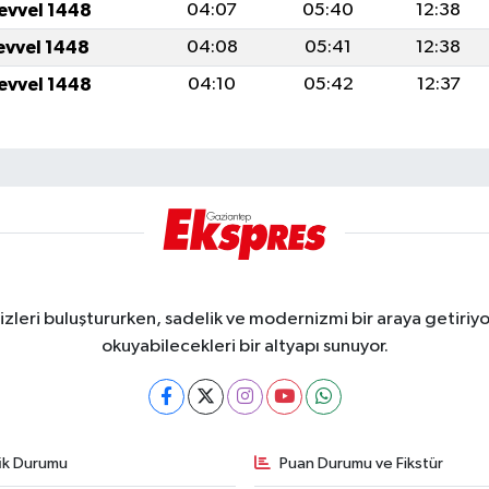
levvel 1448
04:07
05:40
12:38
levvel 1448
04:08
05:41
12:38
levvel 1448
04:10
05:42
12:37
eri buluştururken, sadelik ve modernizmi bir araya getiriyor
okuyabilecekleri bir altyapı sunuyor.
fik Durumu
Puan Durumu ve Fikstür