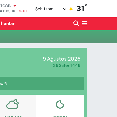
°
ITCOIN
31
Şehitkamil
4.815,30
%-0.1
OLAR
7,7436
%0.18
 İlanlar
URO
5,2510
%0.32
TERLİN
4,4811
%0.38
RAM ALTIN
660.55
%0
9 Ağustos 2026
İST100
3.779
%-14
26 Safer 1448
rif)