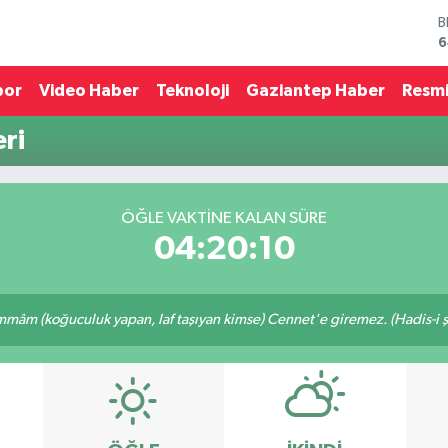
B
6
D
4
por
Video Haber
Teknoloji
Gaziantep Haber
Resmi
E
5
ri
S
6
G
6
ÖĞLE VAKTINE KALAN SÜRE
B
04:20:10
1
mâm (koğuculuk yapan, laf taşıyan kimse) Cennet'e giremez. (Hadis-i şe