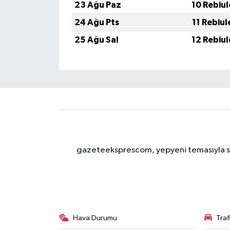
23 Ağu Paz
10 Rebiu
24 Ağu Pts
11 Rebiu
25 Ağu Sal
12 Rebiu
gazeteeksprescom, yepyeni temasıyla sizl
Hava Durumu
Tra