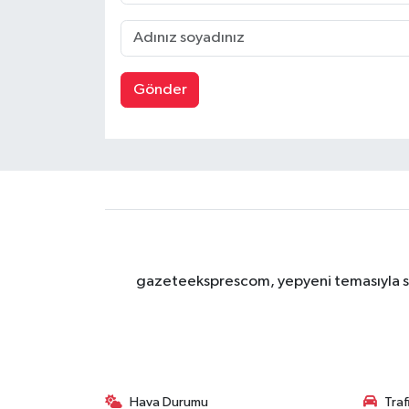
Gönder
gazeteeksprescom, yepyeni temasıyla sizl
Hava Durumu
Tra