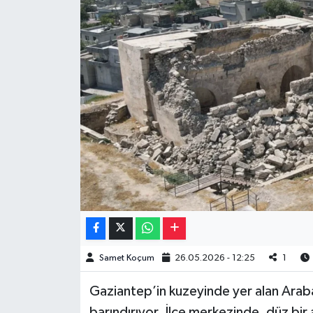
Müzik
Piyasa
Resmi İlanlar
Sağlık
Sinemalar
Siyaset
Spor
Samet Koçum
26.05.2026 - 12:25
1
Teknoloji
Gaziantep’in kuzeyinde yer alan Araban i
Türkiye
barındırıyor. İlçe merkezinde, düz bir