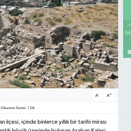
İM
04
-
+
A
A
Okunma Süresi: 1 Dk
lçesi, içinde binlerce yıllık bir tarihi mirası
 antik höyük üzerinde bulunan Araban Kalesi,