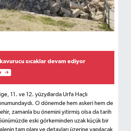
kavurucu sıcaklar devam ediyor
e
e, 11. ve 12. yüzyıllarda Urfa Haçlı
z konumundaydı. O dönemde hem askeri hem de
-şehir, zamanla bu önemini yitirmiş olsa da tarih
r. Günümüzde eski görkeminden uzak küçük bir
alenin tam planı ve detayları üzerine yapılacak