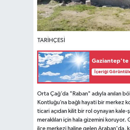
TARİHÇESİ
Gaziantep'te 
İçeriği Görüntül
Orta Çağ’da "Raban" adıyla anılan bölg
Kontluğu’na bağlı hayati bir merke
ticari açıdan kilit bir rol oynayan kale
meraklıları için hala gizemini koruyo
ilçe merkezi haline gelen Araban'da, k