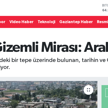
BI
64
DO
47
por
Video Haber
Teknoloji
Gaziantep Haber
Resmi
EU
55
STE
64,
izemli Mirası: Ara
GR
66
BİS
13.
deki bir tepe üzerinde bulunan, tarihin ve
yor.