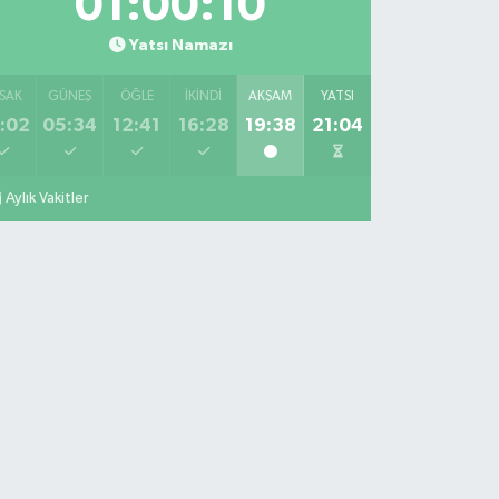
01:00:09
Yatsı Namazı
SAK
GÜNEŞ
ÖĞLE
İKINDI
AKŞAM
YATSI
:02
05:34
12:41
16:28
19:38
21:04
Aylık Vakitler