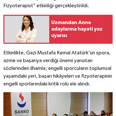
Fizyoterapist" etkinliği gerçekleştirildi.
Video Haber
Uzmandan Anne
Yaşam
adaylarına hayati yaz
uyarısı
Yeme-İçme
Yemek
Etkinlikte, Gazi Mustafa Kemal Atatürk'ün spora,
azme ve başarıya verdiği önemi yansıtan
sözlerinden ilhamla; engelli sporcuların toplumsal
yaşamdaki yeri, başarı hikâyeleri ve fizyoterapinin
engelli sporlarındaki kritik rolü ele alındı.