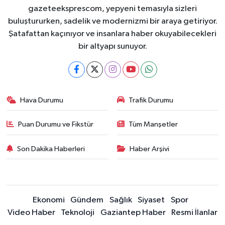
gazeteeksprescom, yepyeni temasıyla sizleri
buluştururken, sadelik ve modernizmi bir araya getiriyor.
Şatafattan kaçınıyor ve insanlara haber okuyabilecekleri
bir altyapı sunuyor.
Hava Durumu
Trafik Durumu
Puan Durumu ve Fikstür
Tüm Manşetler
Son Dakika Haberleri
Haber Arşivi
Ekonomi
Gündem
Sağlık
Siyaset
Spor
Video Haber
Teknoloji
Gaziantep Haber
Resmi İlanlar