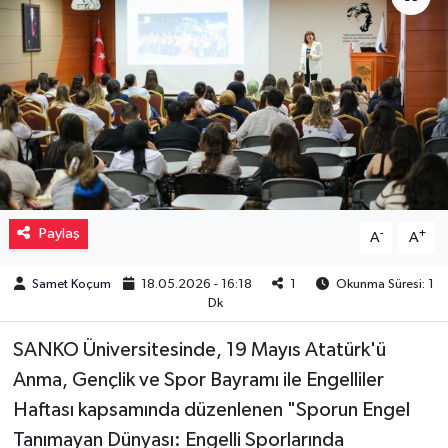
Müzik
Piyasa
Resmi İlanlar
Sağlık
Paylaş
-
+
A
A
Sinemalar
Samet Koçum
18.05.2026 - 16:18
1
Okunma Süresi: 1
Siyaset
Dk
Spor
SANKO Üniversitesinde, 19 Mayıs Atatürk'ü
Anma, Gençlik ve Spor Bayramı ile Engelliler
Teknoloji
Haftası kapsamında düzenlenen "Sporun Engel
Tanımayan Dünyası: Engelli Sporlarında
Türkiye