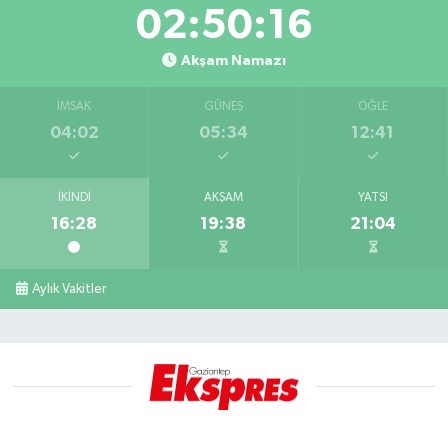
02:50:15
Akşam Namazı
İMSAK
GÜNEŞ
ÖĞLE
04:02
05:34
12:41
İKINDI
AKŞAM
YATSI
16:28
19:38
21:04
Aylık Vakitler