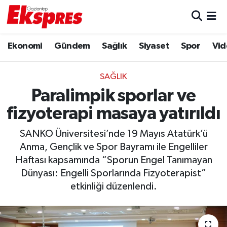
Eğitim
Hava Durumu
Ekonomi
Gündem
Sağlık
Siyaset
Spor
Vid
Ekonomi
Trafik Durumu
SAĞLIK
Gaziantep son dakika
Puan Durumu ve Fikstür
Paralimpik sporlar ve
fizyoterapi masaya yatırıldı
Genel
Tüm Manşetler
SANKO Üniversitesi’nde 19 Mayıs Atatürk’ü
Gündem
Son Dakika Haberleri
Anma, Gençlik ve Spor Bayramı ile Engelliler
Haftası kapsamında “Sporun Engel Tanımayan
Haberler
Haber Arşivi
Dünyası: Engelli Sporlarında Fizyoterapist”
etkinliği düzenlendi.
Kültür Sanat
Magazin