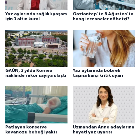
Yaz aylarında sağlıklı yaşam
Gaziantep'te 8 Ağustos'ta
için 3 altın kural
hangi eczaneler nöbetçi?
GAÜN, 3 yılda Kornea
Yaz aylarında böbrek
naklinde rekor sayıya ulaştı
taşına karşı kritik uyarı
Patlayan konserve
Uzmandan Anne adaylarına
kavanozu bebeği yaktı
hayati yaz uyarısı