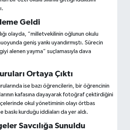
ı.
deme Geldi
ğı olayda, “milletvekilinin oğlunun okulu
amuoyunda geniş yankı uyandırmıştı. Sürecin
lgiyi alenen yayma” suçlamasıyla dava
ruları Ortaya Çıktı
larında ise bazı öğrencilerin, bir öğrencinin
şlarının kafasına dayayarak fotoğraf çektirdiğini
çelerinde okul yönetiminin olayı örtbas
 baskı kurduğu iddiaları da yer aldı.
geler Savcılığa Sunuldu