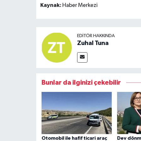
Kaynak:
Haber Merkezi
EDITÖR HAKKINDA
Zuhal Tuna
Bunlar da ilginizi çekebilir
Otomobil ile hafif ticari araç
Dev dönm