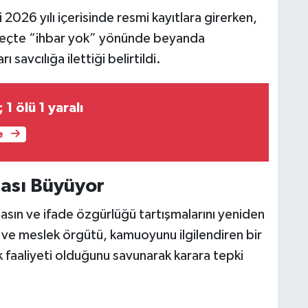
 2026 yılı içerisinde resmi kayıtlara girerken,
süreçte “ihbar yok” yönünde beyanda
savcılığa ilettiği belirtildi.
 1 ölü 1 yaralı
e
ası Büyüyor
asın ve ifade özgürlüğü tartışmalarını yeniden
ve meslek örgütü, kamuoyunu ilgilendiren bir
k faaliyeti olduğunu savunarak karara tepki