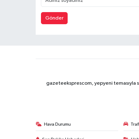
Gönder
gazeteeksprescom, yepyeni temasıyla sizl
Hava Durumu
Tra