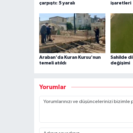
çarpıştı: 5 yaralı
işaretleri
Araban'da Kuran Kursu'nun
Sahilde d
temeli atıldı
değişimi
Yorumlar