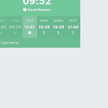
09:51
İkindi Namazı
SAK
GÜNEŞ
ÖĞLE
İKINDI
AKŞAM
YATSI
:02
05:34
12:41
16:28
19:38
21:04
Aylık Vakitler