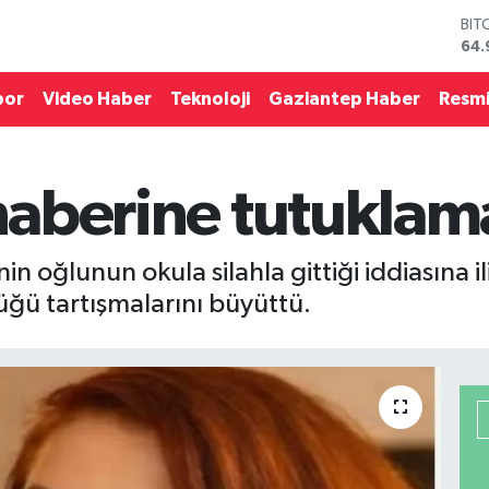
BIT
64.
DO
47,
por
Video Haber
Teknoloji
Gaziantep Haber
Resmi
EU
55,
STE
64,
 haberine tutuklam
GRA
666
BİS
13.
nin oğlunun okula silahla gittiği iddiasına i
üğü tartışmalarını büyüttü.