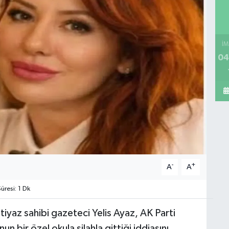
İM
04
-
+
A
A
resi: 1 Dk
iyaz sahibi gazeteci Yelis Ayaz, AK Parti
un bir özel okula silahla gittiği iddiasını