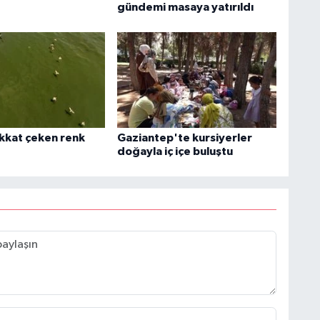
gündemi masaya yatırıldı
ikkat çeken renk
Gaziantep'te kursiyerler
doğayla iç içe buluştu