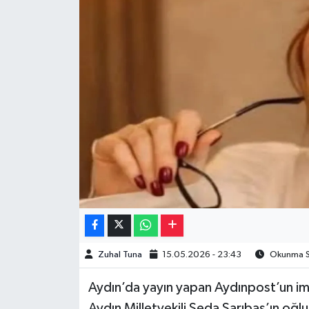
Müzik
Piyasa
Resmi İlanlar
Sağlık
Sinemalar
Siyaset
Spor
Zuhal Tuna
15.05.2026 - 23:43
Okunma Sü
Teknoloji
Aydın’da yayın yapan Aydınpost’un imt
Türkiye
Aydın Milletvekili Seda Sarıbaş’ın oğlun