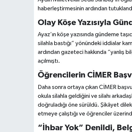
haberleştirmesinin ardından tutukland
Video Haber
Olay Köşe Yazısıyla Gün
Yaşam
Ayaz’ın köşe yazısında gündeme taşıdı
silahla bastığı” yönündeki iddialar k
Yeme-İçme
ardından gazeteci hakkında “yanlış bi
Yemek
açılmıştı.
Öğrencilerin CİMER Başvu
Daha sonra ortaya çıkan CİMER başvuru
okula silahla geldiğini ve silahı arkada
doğruladığı öne sürüldü. Şikâyet dilek
etmeye çalıştığı ve öğrenciler üzerinde
“İhbar Yok” Denildi, Bel