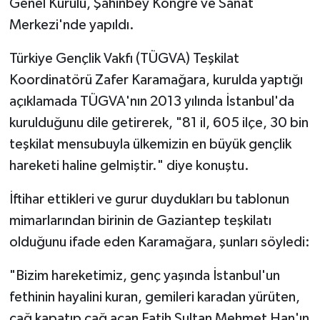
Genel Kurulu, Şahinbey Kongre ve Sanat
Merkezi'nde yapıldı.
Video Haber
Türkiye Gençlik Vakfı (TÜGVA) Teşkilat
Yaşam
Koordinatörü Zafer Karamağara, kurulda yaptığı
açıklamada TÜGVA'nın 2013 yılında İstanbul'da
Yeme-İçme
kurulduğunu dile getirerek, "81 il, 605 ilçe, 30 bin
Yemek
teşkilat mensubuyla ülkemizin en büyük gençlik
hareketi haline gelmiştir." diye konuştu.
İftihar ettikleri ve gurur duydukları bu tablonun
mimarlarından birinin de Gaziantep teşkilatı
olduğunu ifade eden Karamağara, şunları söyledi:
"Bizim hareketimiz, genç yaşında İstanbul'un
fethinin hayalini kuran, gemileri karadan yürüten,
çağ kapatıp çağ açan Fatih Sultan Mehmet Han'ın