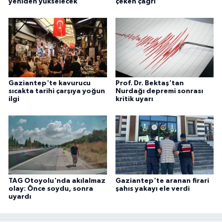
yeniden yükselecek
çeken çağrı
Gaziantep'te kavurucu
Prof. Dr. Bektaş'tan
sıcakta tarihi çarşıya yoğun
Nurdağı depremi sonrası
ilgi
kritik uyarı
TAG Otoyolu'nda akılalmaz
Gaziantep'te aranan firari
olay: Önce soydu, sonra
şahıs yakayı ele verdi
uyardı