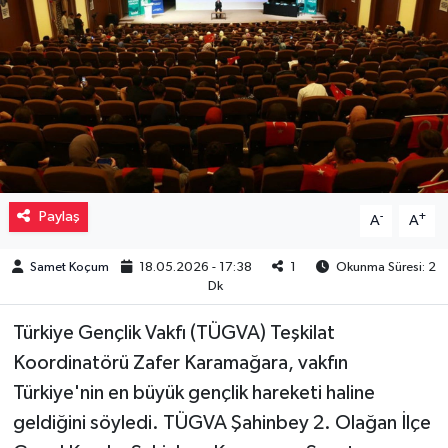
Müzik
Piyasa
Resmi İlanlar
Sağlık
Paylaş
-
+
A
A
Sinemalar
Samet Koçum
18.05.2026 - 17:38
1
Okunma Süresi: 2
Dk
Siyaset
Türkiye Gençlik Vakfı (TÜGVA) Teşkilat
Spor
Koordinatörü Zafer Karamağara, vakfın
Türkiye'nin en büyük gençlik hareketi haline
Teknoloji
geldiğini söyledi. TÜGVA Şahinbey 2. Olağan İlçe
Türkiye