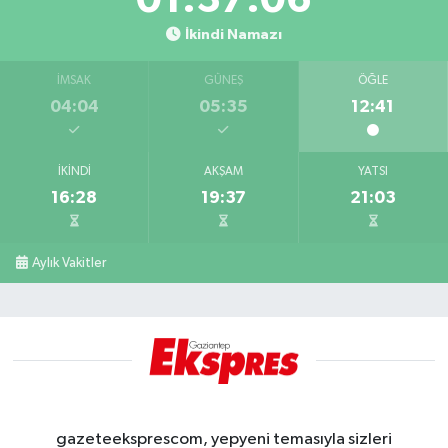
İkindi Namazı
İMSAK
GÜNEŞ
ÖĞLE
04:04
05:35
12:41
İKINDI
AKŞAM
YATSI
16:28
19:37
21:03
Aylık Vakitler
gazeteeksprescom, yepyeni temasıyla sizleri