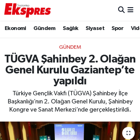
Eğitim
Hava Durumu
Ekonomi
Gündem
Sağlık
Siyaset
Spor
Vid
Ekonomi
Trafik Durumu
GÜNDEM
Gaziantep son dakika
Puan Durumu ve Fikstür
TÜGVA Şahinbey 2. Olağan
Genel Kurulu Gaziantep’te
Genel
Tüm Manşetler
yapıldı
Gündem
Son Dakika Haberleri
Türkiye Gençlik Vakfı (TÜGVA) Şahinbey İlçe
Başkanlığı’nın 2. Olağan Genel Kurulu, Şahinbey
Haberler
Haber Arşivi
Kongre ve Sanat Merkezi’nde gerçekleştirildi.
Kültür Sanat
Magazin