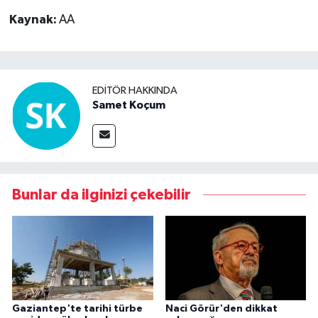
Kaynak:
AA
EDITÖR HAKKINDA
Samet Koçum
Bunlar da ilginizi çekebilir
Gaziantep'te tarihi türbe
Naci Görür'den dikkat