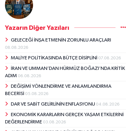
Yazarın Diğer Yazıları
GELECEĞİ İNŞA ETMENİN ZORUNLU ARAÇLARI
08.08.2026
MALİYE POLİTİKASINDA BÜTÇE DİSİPLİNİ
07.08.2026
İRAN VE UMMAN’DAN HÜRMÜZ BOĞAZI’NDA KRİTİK
ADIM
06.08.2026
DEĞİŞİMİ YÖNLENDİRME VE ANLAMLANDIRMA
BECERİSİ
05.08.2026
DAR VE SABİT GELİRLİNİN ENFLASYONU
04.08.2026
EKONOMİK KARARLARIN GERÇEK YAŞAM ETKİLERİNİ
DEĞERLENDİRME
03.08.2026