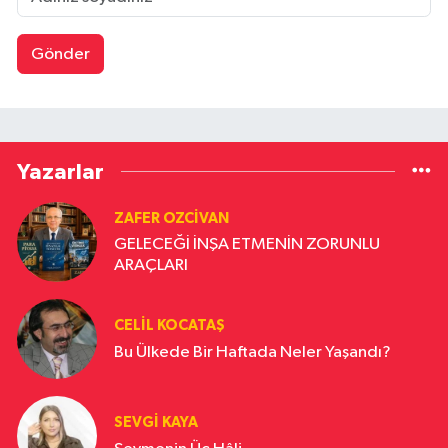
Gönder
Yazarlar
ZAFER OZCIVAN
GELECEĞİ İNŞA ETMENİN ZORUNLU
ARAÇLARI
CELIL KOCATAŞ
Bu Ülkede Bir Haftada Neler Yaşandı?
SEVGI KAYA