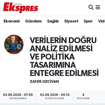
Eğitim
Hava Durumu
Ekonomi
Gündem
Sağlık
Siyaset
Spor
Vid
Ekonomi
Trafik Durumu
VERİLERİN DOĞRU
Gaziantep son dakika
Puan Durumu ve Fikstür
ANALİZ EDİLMESİ
Genel
Tüm Manşetler
VE POLİTİKA
TASARIMINA
Gündem
Son Dakika Haberleri
ENTEGRE EDİLMESİ
Haberler
Haber Arşivi
ZAFER OZCIVAN
Kültür Sanat
03.06.2026 - 07:09
02.06.2026 - 00:10
4
YAYINLANMA
GÜNCELLEME
PAYLAŞIM
Magazin