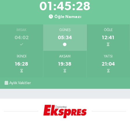
01:45:28
Öğle Namazı
İMSAK
GÜNEŞ
ÖĞLE
04:02
05:34
12:41
İKINDI
AKŞAM
YATSI
16:28
19:38
21:04
Aylık Vakitler