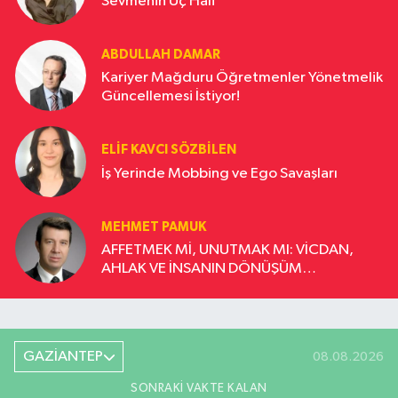
Sevmenin Üç Hâli
ABDULLAH DAMAR
Kariyer Mağduru Öğretmenler Yönetmelik
Güncellemesi İstiyor!
ELIF KAVCI SÖZBILEN
İş Yerinde Mobbing ve Ego Savaşları
MEHMET PAMUK
AFFETMEK Mİ, UNUTMAK MI: VİCDAN,
AHLAK VE İNSANIN DÖNÜŞÜM
YOLCULUĞU
GAZİANTEP
08.08.2026
SONRAKI VAKTE KALAN