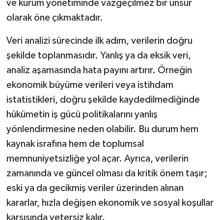
ve kurum yönetiminde vazgeçilmez bir unsur
olarak öne çıkmaktadır.
Video Haber
Veri analizi sürecinde ilk adım, verilerin doğru
Yaşam
şekilde toplanmasıdır. Yanlış ya da eksik veri,
analiz aşamasında hata payını artırır. Örneğin
Yeme-İçme
ekonomik büyüme verileri veya istihdam
Yemek
istatistikleri, doğru şekilde kaydedilmediğinde
hükümetin iş gücü politikalarını yanlış
yönlendirmesine neden olabilir. Bu durum hem
kaynak israfına hem de toplumsal
memnuniyetsizliğe yol açar. Ayrıca, verilerin
zamanında ve güncel olması da kritik önem taşır;
eski ya da gecikmiş veriler üzerinden alınan
kararlar, hızla değişen ekonomik ve sosyal koşullar
karşısında yetersiz kalır.