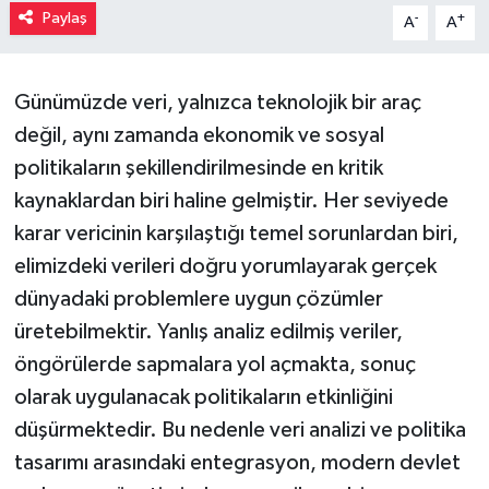
Paylaş
-
+
A
A
Müzik
Piyasa
Günümüzde veri, yalnızca teknolojik bir araç
değil, aynı zamanda ekonomik ve sosyal
Resmi İlanlar
politikaların şekillendirilmesinde en kritik
kaynaklardan biri haline gelmiştir. Her seviyede
Sağlık
karar vericinin karşılaştığı temel sorunlardan biri,
Sinemalar
elimizdeki verileri doğru yorumlayarak gerçek
dünyadaki problemlere uygun çözümler
Siyaset
üretebilmektir. Yanlış analiz edilmiş veriler,
öngörülerde sapmalara yol açmakta, sonuç
Spor
olarak uygulanacak politikaların etkinliğini
düşürmektedir. Bu nedenle veri analizi ve politika
Teknoloji
tasarımı arasındaki entegrasyon, modern devlet
Türkiye