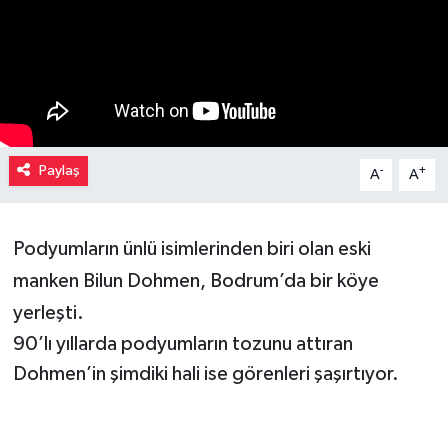
Müzik
Piyasa
Resmi İlanlar
Paylaş
-
+
A
A
Sağlık
Sinemalar
Podyumların ünlü isimlerinden biri olan eski
manken Bilun Dohmen, Bodrum’da bir köye
Siyaset
yerleşti.
Spor
90’lı yıllarda podyumların tozunu attıran
Dohmen’in şimdiki hali ise görenleri şaşırtıyor.
Teknoloji
Türkiye