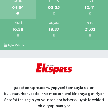
İMSAK
GÜNEŞ
ÖĞLE
04:04
05:35
12:41
İKINDI
AKŞAM
YATSI
16:28
19:37
21:03
Aylık Vakitler
gazeteeksprescom, yepyeni temasıyla sizleri
buluştururken, sadelik ve modernizmi bir araya getiriyor.
Şatafattan kaçınıyor ve insanlara haber okuyabilecekleri
bir altyapı sunuyor.