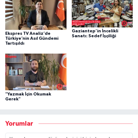
Gaziantep’in İncelikli
Ekspres TV Analiz’de
Sanatı: Sedef İşçiliği
Türkiye’nin Asıl Gündemi
Tartışıldı
"Yazmak İçin Okumak
Gerek"
Yorumlar