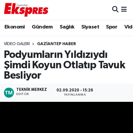
Eğitim
Hava Durumu
Ekonomi
Gündem
Sağlık
Siyaset
Spor
Vid
Ekonomi
Trafik Durumu
VIDEO GALERI
GAZIANTEP HABER
Podyumların Yıldızıydı
Gaziantep son dakika
Puan Durumu ve Fikstür
Şimdi Koyun Otlatıp Tavuk
Genel
Tüm Manşetler
Besliyor
Gündem
Son Dakika Haberleri
TEKNIK MERKEZ
02.09.2020 - 15:26
EDITÖR
YAYINLANMA
Haberler
Haber Arşivi
Kültür Sanat
Magazin