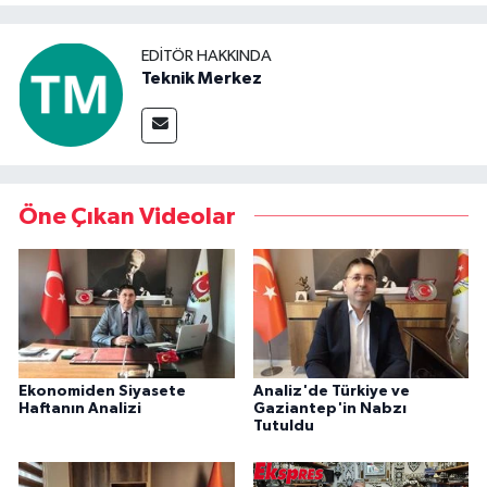
Video Haber
EDITÖR HAKKINDA
Teknik Merkez
Yaşam
Yeme-İçme
Öne Çıkan Videolar
Yemek
Ekonomiden Siyasete
Analiz'de Türkiye ve
Haftanın Analizi
Gaziantep'in Nabzı
Tutuldu