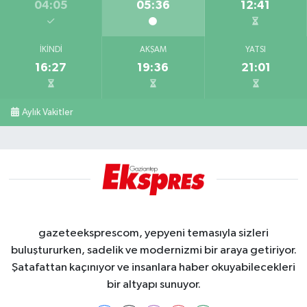
04:05
05:36
12:41
İKINDI
AKŞAM
YATSI
16:27
19:36
21:01
Aylık Vakitler
gazeteeksprescom, yepyeni temasıyla sizleri
buluştururken, sadelik ve modernizmi bir araya getiriyor.
Şatafattan kaçınıyor ve insanlara haber okuyabilecekleri
bir altyapı sunuyor.