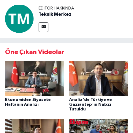
EDITÖR HAKKINDA
Teknik Merkez
Öne Çıkan Videolar
Ekonomiden Siyasete
Analiz'de Türkiye ve
Haftanın Analizi
Gaziantep'in Nabzı
Tutuldu