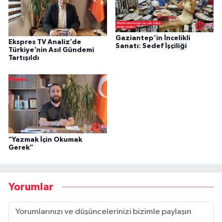
Gaziantep’in İncelikli
Ekspres TV Analiz’de
Sanatı: Sedef İşçiliği
Türkiye’nin Asıl Gündemi
Tartışıldı
"Yazmak İçin Okumak
Gerek"
Yorumlar