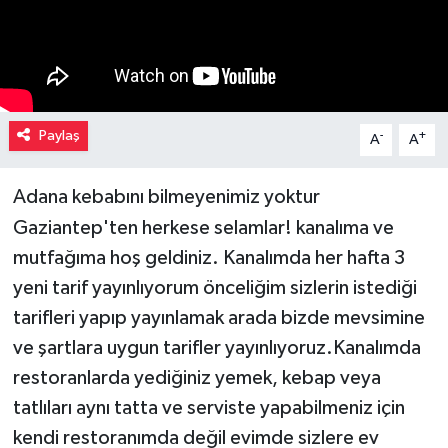
Müzik
Piyasa
Paylaş
Resmi İlanlar
-
+
A
A
Sağlık
Adana kebabını bilmeyenimiz yoktur
Gaziantep'ten herkese selamlar! kanalıma ve
Sinemalar
mutfağıma hoş geldiniz. Kanalımda her hafta 3
yeni tarif yayınlıyorum önceliğim sizlerin istediği
Siyaset
tarifleri yapıp yayınlamak arada bizde mevsimine
Spor
ve şartlara uygun tarifler yayınlıyoruz.Kanalımda
restoranlarda yediğiniz yemek, kebap veya
Teknoloji
tatlıları aynı tatta ve serviste yapabilmeniz için
kendi restoranımda değil evimde sizlere ev
Türkiye