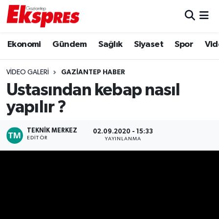
Eğitim
Hava Durumu
Ekonomi
Gündem
Sağlık
Siyaset
Spor
Vid
Ekonomi
Trafik Durumu
VIDEO GALERI
GAZIANTEP HABER
Ustasından kebap nasıl
Gaziantep son dakika
Puan Durumu ve Fikstür
yapılır ?
Genel
Tüm Manşetler
TEKNIK MERKEZ
02.09.2020 - 15:33
Gündem
Son Dakika Haberleri
EDITÖR
YAYINLANMA
Haberler
Haber Arşivi
Kültür Sanat
Magazin