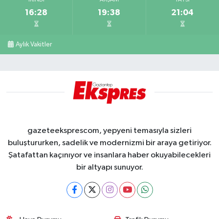
İKINDI
AKŞAM
YATSI
16:28
19:38
21:04
Aylık Vakitler
gazeteeksprescom, yepyeni temasıyla sizleri
buluştururken, sadelik ve modernizmi bir araya getiriyor.
Şatafattan kaçınıyor ve insanlara haber okuyabilecekleri
bir altyapı sunuyor.