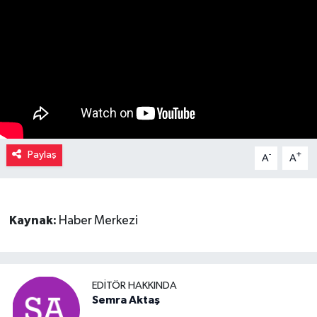
Müzik
Piyasa
Resmi İlanlar
Sağlık
Paylaş
-
+
A
A
Sinemalar
Siyaset
Kaynak:
Haber Merkezi
Spor
Teknoloji
EDITÖR HAKKINDA
Semra Aktaş
Türkiye