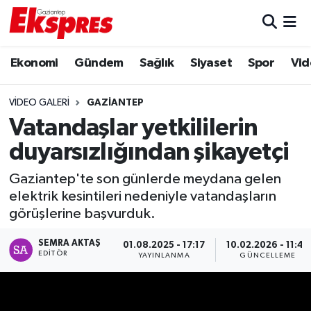
Eğitim
Hava Durumu
Ekonomi
Gündem
Sağlık
Siyaset
Spor
Vid
Ekonomi
Trafik Durumu
VIDEO GALERI
GAZIANTEP
Vatandaşlar yetkililerin
Gaziantep son dakika
Puan Durumu ve Fikstür
duyarsızlığından şikayetçi
Genel
Tüm Manşetler
Gaziantep'te son günlerde meydana gelen
Gündem
Son Dakika Haberleri
elektrik kesintileri nedeniyle vatandaşların
görüşlerine başvurduk.
Haberler
Haber Arşivi
SEMRA AKTAŞ
01.08.2025 - 17:17
10.02.2026 - 11:47
EDITÖR
YAYINLANMA
GÜNCELLEME
Kültür Sanat
Magazin