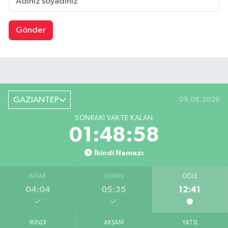
Gönder
GAZİANTEP
09.08.2026
SONRAKI VAKTE KALAN
01:48:57
İkindi Namazı
İMSAK
GÜNEŞ
ÖĞLE
04:04
05:35
12:41
İKINDI
AKŞAM
YATSI