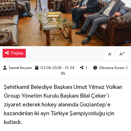
Müzik
Piyasa
Resmi İlanlar
Paylaş
-
+
A
A
Sağlık
Samet Koçum
03.06.2026 - 15:34
1
Okunma Süresi: 1
Sinemalar
Dk
Siyaset
Şehitkamil Belediye Başkanı Umut Yılmaz Volkan
Group Yönetim Kurulu Başkanı Bilal Çeker’i
Spor
ziyaret ederek hokey alanında Gaziantep’e
kazandırılan iki ayrı Türkiye Şampiyonluğu için
Teknoloji
kutladı.
Türkiye