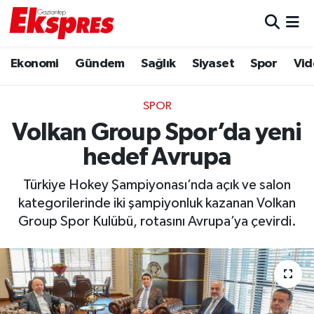
Eğitim
Hava Durumu
Ekonomi
Gündem
Sağlık
Siyaset
Spor
Vid
Ekonomi
Trafik Durumu
SPOR
Gaziantep son dakika
Puan Durumu ve Fikstür
Volkan Group Spor’da yeni
hedef Avrupa
Genel
Tüm Manşetler
Türkiye Hokey Şampiyonası’nda açık ve salon
Gündem
Son Dakika Haberleri
kategorilerinde iki şampiyonluk kazanan Volkan
Group Spor Kulübü, rotasını Avrupa’ya çevirdi.
Haberler
Haber Arşivi
Kültür Sanat
Magazin