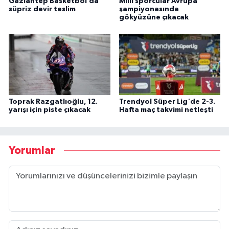
Gaziantep Basketbol’da
Milli sporcular Avrupa
süpriz devir teslim
şampiyonasında
gökyüzüne çıkacak
Toprak Razgatlıoğlu, 12.
Trendyol Süper Lig'de 2-3.
yarışı için piste çıkacak
Hafta maç takvimi netleşti
Yorumlar