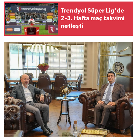
Trendyol Süper Lig'de
Video Haber
2-3. Hafta maç takvimi
netleşti
Yaşam
Yeme-İçme
Yemek