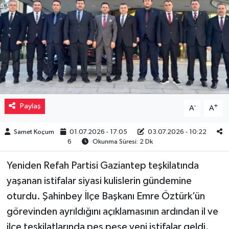
Müzik
Piyasa
Resmi İlanlar
Sağlık
Paylaş
-
+
A
A
Sinemalar
Samet Koçum
01.07.2026 - 17:05
03.07.2026 - 10:22
6
Okunma Süresi: 2 Dk
Siyaset
Yeniden Refah Partisi Gaziantep teşkilatında
Spor
yaşanan istifalar siyasi kulislerin gündemine
oturdu. Şahinbey İlçe Başkanı Emre Öztürk’ün
Teknoloji
görevinden ayrıldığını açıklamasının ardından il ve
ilçe teşkilatlarında peş peşe yeni istifalar geldi.
Türkiye