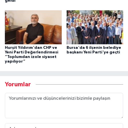
geldi
Hurşit Yıldırım'dan CHP ve
Bursa'da 6 ilçenin belediye
Yeni Parti Değerlendirmesi
başkanı Yeni Parti'ye geçti
“Toplumdan izole siyaset
yapılıyor”
Yorumlar