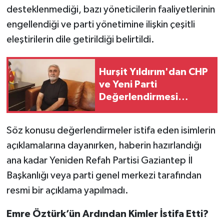
desteklenmediği, bazı yöneticilerin faaliyetlerinin
engellendiği ve parti yönetimine ilişkin çeşitli
eleştirilerin dile getirildiği belirtildi.
Hurşit Yıldırım'dan CHP
ve Yeni Parti
Değerlendirmesi
“Toplumdan izole
siyaset yapılıyor”
Söz konusu değerlendirmeler istifa eden isimlerin
açıklamalarına dayanırken, haberin hazırlandığı
ana kadar Yeniden Refah Partisi Gaziantep İl
Başkanlığı veya parti genel merkezi tarafından
resmi bir açıklama yapılmadı.
Emre Öztürk’ün Ardından Kimler İstifa Etti?