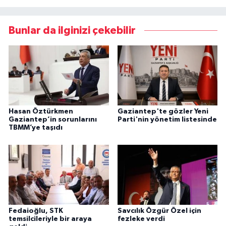
Bunlar da ilginizi çekebilir
Hasan Öztürkmen
Gaziantep'te gözler Yeni
Gaziantep’in sorunlarını
Parti'nin yönetim listesinde
TBMM’ye taşıdı
Fedaioğlu, STK
Savcılık Özgür Özel için
temsilcileriyle bir araya
fezleke verdi