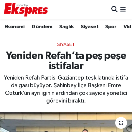
Eğitim
Hava Durumu
Ekonomi
Gündem
Sağlık
Siyaset
Spor
Vid
Ekonomi
Trafik Durumu
SIYASET
Gaziantep son dakika
Puan Durumu ve Fikstür
Yeniden Refah’ta peş peşe
istifalar
Genel
Tüm Manşetler
Yeniden Refah Partisi Gaziantep teşkilatında istifa
Gündem
Son Dakika Haberleri
dalgası büyüyor. Şahinbey İlçe Başkanı Emre
Öztürk’ün ayrılığının ardından çok sayıda yönetici
Haberler
Haber Arşivi
görevini bıraktı.
Kültür Sanat
Magazin