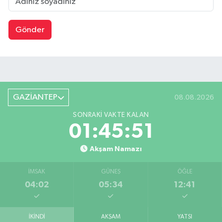
Gönder
GAZİANTEP
08.08.2026
SONRAKI VAKTE KALAN
01:45:50
Akşam Namazı
İMSAK
GÜNEŞ
ÖĞLE
04:02
05:34
12:41
İKINDI
AKŞAM
YATSI