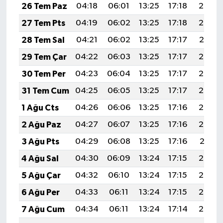
26 Tem Paz
04:18
06:01
13:25
17:18
20:39
27 Tem Pts
04:19
06:02
13:25
17:18
20:38
28 Tem Sal
04:21
06:02
13:25
17:17
20:37
29 Tem Çar
04:22
06:03
13:25
17:17
20:36
30 Tem Per
04:23
06:04
13:25
17:17
20:35
31 Tem Cum
04:25
06:05
13:25
17:17
20:34
1 Ağu Cts
04:26
06:06
13:25
17:16
20:33
2 Ağu Paz
04:27
06:07
13:25
17:16
20:32
3 Ağu Pts
04:29
06:08
13:25
17:16
20:31
4 Ağu Sal
04:30
06:09
13:24
17:15
20:30
5 Ağu Çar
04:32
06:10
13:24
17:15
20:29
6 Ağu Per
04:33
06:11
13:24
17:15
20:28
7 Ağu Cum
04:34
06:11
13:24
17:14
20:27