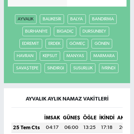
Video Haber
AYVALIK
BALIKESİR
BALYA
BANDIRMA
Yaşam
BURHANİYE
BİGADİÇ
DURSUNBEY
EDREMİT
ERDEK
GÖMEÇ
GÖNEN
Yeme-İçme
HAVRAN
KEPSUT
MANYAS
MARMARA
Yemek
SAVAŞTEPE
SINDIRGI
SUSURLUK
İVRİNDİ
AYVALIK AYLIK NAMAZ VAKITLERI
İMSAK
GÜNEŞ
ÖĞLE
İKINDI
AKŞA
25 Tem Cts
04:17
06:00
13:25
17:18
20:40