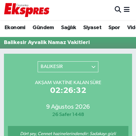
Eğitim
Hava Durumu
Ekonomi
Gündem
Sağlık
Siyaset
Spor
Vid
Ekonomi
Trafik Durumu
Balikesir Ayvalik Namaz Vakitleri
Gaziantep son dakika
Puan Durumu ve Fikstür
BALIKESİR
Genel
Tüm Manşetler
AKŞAM VAKTINE KALAN SÜRE
Gündem
Son Dakika Haberleri
02:26:32
Haberler
Haber Arşivi
9 Ağustos 2026
26 Safer 1448
Kültür Sanat
Magazin
Dört şey, Cennet hazinelerindendir: Sadakayı gizli