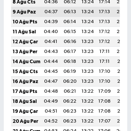
8 Ağu Cts
04:36
06:12
13:24
17:14
20:26
9 Ağu Paz
04:37
06:13
13:24
17:13
20:24
10 Ağu Pts
04:39
06:14
13:24
17:13
20:23
11 Ağu Sal
04:40
06:15
13:24
17:12
20:22
12 Ağu Çar
04:41
06:16
13:23
17:12
20:21
13 Ağu Per
04:43
06:17
13:23
17:11
20:20
14 Ağu Cum
04:44
06:18
13:23
17:11
20:18
15 Ağu Cts
04:45
06:19
13:23
17:10
20:17
16 Ağu Paz
04:47
06:20
13:23
17:10
20:16
17 Ağu Pts
04:48
06:21
13:22
17:09
20:14
18 Ağu Sal
04:49
06:22
13:22
17:08
20:13
19 Ağu Çar
04:51
06:23
13:22
17:08
20:12
20 Ağu Per
04:52
06:23
13:22
17:07
20:10