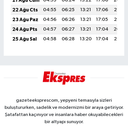
21 Ağu Cum
04:53
06:24
13:22
17:06
20:09
22 Ağu Cts
04:55
06:25
13:21
17:06
20:07
23 Ağu Paz
04:56
06:26
13:21
17:05
20:06
24 Ağu Pts
04:57
06:27
13:21
17:04
20:04
25 Ağu Sal
04:58
06:28
13:20
17:04
20:03
gazeteeksprescom, yepyeni temasıyla sizleri
buluştururken, sadelik ve modernizmi bir araya getiriyor.
Şatafattan kaçınıyor ve insanlara haber okuyabilecekleri
bir altyapı sunuyor.