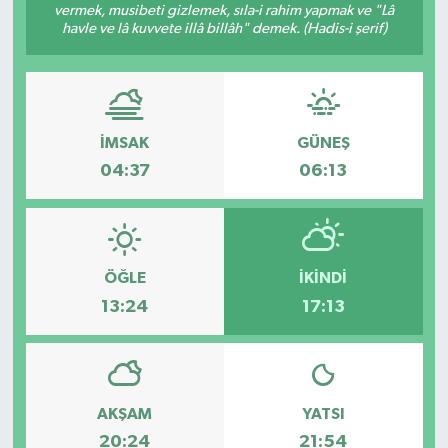
vermek, musibeti gizlemek, sıla-i rahim yapmak ve "Lâ
havle ve lâ kuvvete illâ billâh" demek. (Hadis-i şerif)
Müzik
Piyasa
Resmi İlanlar
İMSAK
GÜNEŞ
04:37
06:13
Sağlık
Sinemalar
ÖĞLE
İKINDI
Siyaset
13:24
17:13
Spor
Teknoloji
AKŞAM
YATSI
20:24
21:54
Türkiye