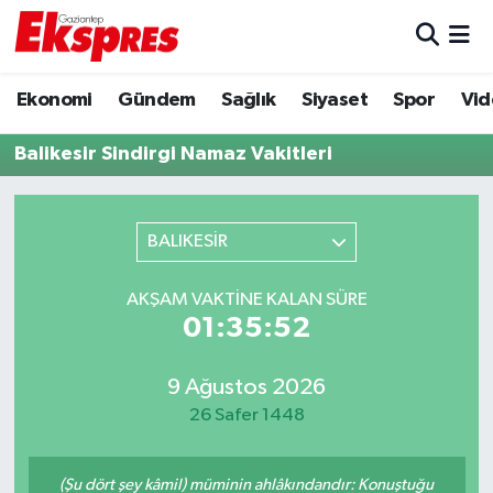
Eğitim
Hava Durumu
Ekonomi
Gündem
Sağlık
Siyaset
Spor
Vid
Ekonomi
Trafik Durumu
Balikesir Sindirgi Namaz Vakitleri
Gaziantep son dakika
Puan Durumu ve Fikstür
BALIKESİR
Genel
Tüm Manşetler
AKŞAM VAKTINE KALAN SÜRE
Gündem
Son Dakika Haberleri
01:35:52
Haberler
Haber Arşivi
9 Ağustos 2026
26 Safer 1448
Kültür Sanat
Magazin
(Şu dört şey kâmil) müminin ahlâkındandır: Konuştuğu