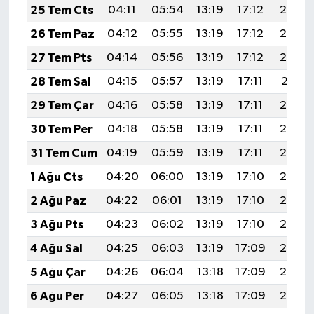
25 Tem Cts
04:11
05:54
13:19
17:12
20:34
26 Tem Paz
04:12
05:55
13:19
17:12
20:33
27 Tem Pts
04:14
05:56
13:19
17:12
20:32
28 Tem Sal
04:15
05:57
13:19
17:11
20:31
29 Tem Çar
04:16
05:58
13:19
17:11
20:30
30 Tem Per
04:18
05:58
13:19
17:11
20:29
31 Tem Cum
04:19
05:59
13:19
17:11
20:28
1 Ağu Cts
04:20
06:00
13:19
17:10
20:27
2 Ağu Paz
04:22
06:01
13:19
17:10
20:26
3 Ağu Pts
04:23
06:02
13:19
17:10
20:25
4 Ağu Sal
04:25
06:03
13:19
17:09
20:24
5 Ağu Çar
04:26
06:04
13:18
17:09
20:23
6 Ağu Per
04:27
06:05
13:18
17:09
20:22