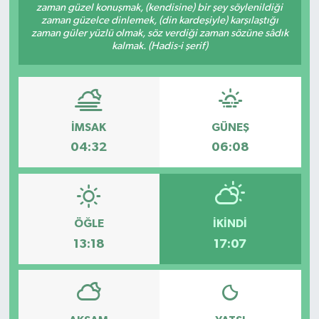
zaman güzel konuşmak, (kendisine) bir şey söylenildiği
zaman güzelce dinlemek, (din kardeşiyle) karşılaştığı
Müzik
zaman güler yüzlü olmak, söz verdiği zaman sözüne sâdık
kalmak. (Hadis-i şerif)
Piyasa
Resmi İlanlar
İMSAK
GÜNEŞ
Sağlık
04:32
06:08
Sinemalar
Siyaset
ÖĞLE
İKINDI
Spor
13:18
17:07
Teknoloji
Türkiye