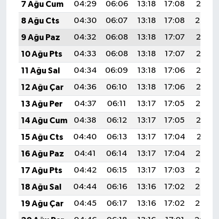
7 Ağu Cum
04:29
06:06
13:18
17:08
20:21
8 Ağu Cts
04:30
06:07
13:18
17:08
20:20
9 Ağu Paz
04:32
06:08
13:18
17:07
20:18
10 Ağu Pts
04:33
06:08
13:18
17:07
20:17
11 Ağu Sal
04:34
06:09
13:18
17:06
20:16
12 Ağu Çar
04:36
06:10
13:18
17:06
20:15
13 Ağu Per
04:37
06:11
13:17
17:05
20:14
14 Ağu Cum
04:38
06:12
13:17
17:05
20:12
15 Ağu Cts
04:40
06:13
13:17
17:04
20:11
16 Ağu Paz
04:41
06:14
13:17
17:04
20:10
17 Ağu Pts
04:42
06:15
13:17
17:03
20:08
18 Ağu Sal
04:44
06:16
13:16
17:02
20:07
19 Ağu Çar
04:45
06:17
13:16
17:02
20:06