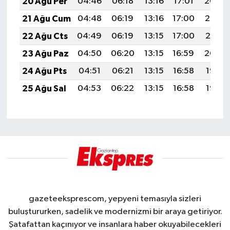
20 Ağu Per
04:46
06:18
13:16
17:01
20:04
21 Ağu Cum
04:48
06:19
13:16
17:00
20:03
22 Ağu Cts
04:49
06:19
13:15
17:00
20:01
23 Ağu Paz
04:50
06:20
13:15
16:59
20:00
24 Ağu Pts
04:51
06:21
13:15
16:58
19:58
25 Ağu Sal
04:53
06:22
13:15
16:58
19:57
gazeteeksprescom, yepyeni temasıyla sizleri
buluştururken, sadelik ve modernizmi bir araya getiriyor.
Şatafattan kaçınıyor ve insanlara haber okuyabilecekleri