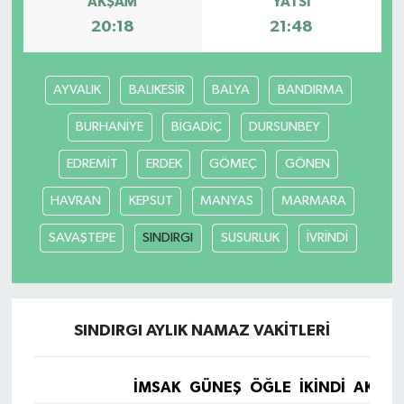
AKŞAM
YATSI
20:18
21:48
Video Haber
Yaşam
AYVALIK
BALIKESİR
BALYA
BANDIRMA
BURHANİYE
BİGADİÇ
DURSUNBEY
Yeme-İçme
EDREMİT
ERDEK
GÖMEÇ
GÖNEN
Yemek
HAVRAN
KEPSUT
MANYAS
MARMARA
SAVAŞTEPE
SINDIRGI
SUSURLUK
İVRİNDİ
SINDIRGI AYLIK NAMAZ VAKITLERI
İMSAK
GÜNEŞ
ÖĞLE
İKINDI
AKŞA