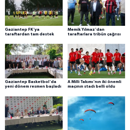
Gaziantep FK'ya
Memik Yılmaz'dan
taraftardan tam destek
taraftarlara tribün çağrısı
Gaziantep Basketbol'da
A Milli Takımı'nın iki önemli
yeni dönem resmen başladı
maçının stadı belli oldu