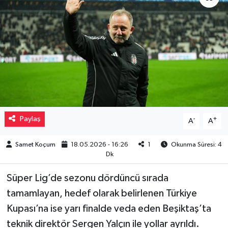
Müzik
Piyasa
Resmi İlanlar
Sağlık
Paylaş
-
+
A
A
Sinemalar
Samet Koçum
18.05.2026 - 16:26
1
Okunma Süresi: 4
Siyaset
Dk
Spor
Süper Lig’de sezonu dördüncü sırada
tamamlayan, hedef olarak belirlenen Türkiye
Teknoloji
Kupası’na ise yarı finalde veda eden Beşiktaş’ta
teknik direktör Sergen Yalçın ile yollar ayrıldı.
Türkiye