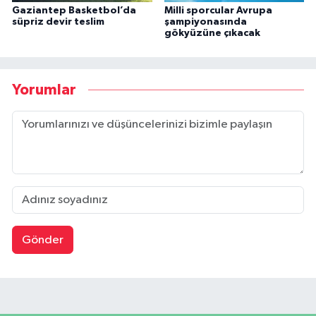
Gaziantep Basketbol’da
Milli sporcular Avrupa
süpriz devir teslim
şampiyonasında
gökyüzüne çıkacak
Yorumlar
Gönder