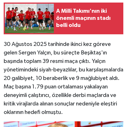
A Milli Takımı'nın iki
önemli maçının stadı
belli oldu
30 Ağustos 2025 tarihinde ikinci kez göreve
gelen Sergen Yalçın, bu süreçte Beşiktaş'ın
başında toplam 39 resmi maça çıktı. Yalçın
yönetimindeki siyah-beyazlılar, bu karşılaşmalarda
20 galibiyet, 10 beraberlik ve 9 mağlubiyet aldı.
Maç başına 1.79 puan ortalaması yakalayan
deneyimli çalıştırıcı, özellikle derbi maçlarda ve
kritik virajlarda alınan sonuçlar nedeniyle eleştiri
oklarının hedefi olmuştu.