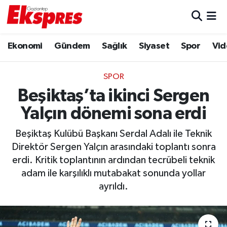
Eğitim
Hava Durumu
Ekonomi
Gündem
Sağlık
Siyaset
Spor
Vid
Ekonomi
Trafik Durumu
SPOR
Gaziantep son dakika
Puan Durumu ve Fikstür
Beşiktaş’ta ikinci Sergen
Yalçın dönemi sona erdi
Genel
Tüm Manşetler
Beşiktaş Kulübü Başkanı Serdal Adalı ile Teknik
Gündem
Son Dakika Haberleri
Direktör Sergen Yalçın arasındaki toplantı sonra
erdi. Kritik toplantının ardından tecrübeli teknik
Haberler
Haber Arşivi
adam ile karşılıklı mutabakat sonunda yollar
ayrıldı.
Kültür Sanat
Magazin