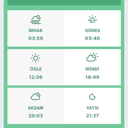
Müzik
Piyasa
İMSAK
GÜNEŞ
03:59
05:40
Resmi İlanlar
Sağlık
Sinemalar
ÖĞLE
İKINDI
12:56
16:49
Siyaset
Spor
AKŞAM
YATSI
Teknoloji
20:03
21:37
Türkiye