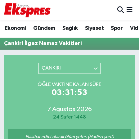
Eğitim
Hava Durumu
Ekonomi
Gündem
Sağlık
Siyaset
Spor
Vid
Ekonomi
Trafik Durumu
Çankiri İlgaz Namaz Vakitleri
Gaziantep son dakika
Puan Durumu ve Fikstür
ÇANKIRI
Genel
Tüm Manşetler
ÖĞLE VAKTINE KALAN SÜRE
Gündem
Son Dakika Haberleri
03:31:53
Haberler
Haber Arşivi
7 Ağustos 2026
24 Safer 1448
Kültür Sanat
Magazin
Nasihat edici olarak ölüm yeter. (Hadis-i şerif)