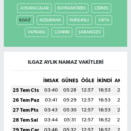
ATKARACALAR
BAYRAMÖREN
CERKEŞ
Video Haber
ILGAZ
KIZILIRMAK
KURŞUNLU
ORTA
Yaşam
YAPRAKLI
ÇANKIRI
ŞABANÖZÜ
Yeme-İçme
Yemek
ILGAZ AYLIK NAMAZ VAKITLERI
İMSAK
GÜNEŞ
ÖĞLE
İKINDI
AKŞA
25 Tem Cts
03:40
05:28
12:57
16:53
20:16
26 Tem Paz
03:41
05:29
12:57
16:53
20:15
27 Tem Pts
03:43
05:30
12:57
16:53
20:15
28 Tem Sal
03:44
05:31
12:57
16:52
20:14
29 Tem Çar
03:46
05:32
12:57
16:52
20:13