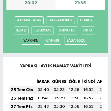
20:02
21:35
Video Haber
ATKARACALAR
BAYRAMÖREN
CERKEŞ
Yaşam
ILGAZ
KIZILIRMAK
KURŞUNLU
ORTA
Yeme-İçme
YAPRAKLI
ÇANKIRI
ŞABANÖZÜ
Yemek
YAPRAKLI AYLIK NAMAZ VAKITLERI
İMSAK
GÜNEŞ
ÖĞLE
İKINDI
AKŞA
25 Tem Cts
03:40
05:28
12:56
16:52
20:15
26 Tem Paz
03:41
05:29
12:56
16:52
20:14
27 Tem Pts
03:43
05:30
12:56
16:52
20:13