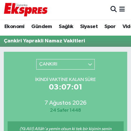
Eğitim
Hava Durumu
Ekonomi
Gündem
Sağlık
Siyaset
Spor
Vid
Ekonomi
Trafik Durumu
Çankiri Yaprakli Namaz Vakitleri
Gaziantep son dakika
Puan Durumu ve Fikstür
ÇANKIRI
Genel
Tüm Manşetler
İKINDI VAKTINE KALAN SÜRE
Gündem
Son Dakika Haberleri
03:07:01
Haberler
Haber Arşivi
7 Ağustos 2026
24 Safer 1448
Kültür Sanat
Magazin
(Yâ Ali!) Allâh'a yemin olsun ki tek bir kişinin senin