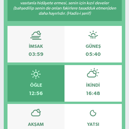
vasıtanla hidâyete ermesi, senin için kızıl develer
(bahşedilip senin de onları fakirlere tasadduk etmen)den
Müzik
daha hayırlıdır. (Hadis-i şerif)
Piyasa
Resmi İlanlar
İMSAK
GÜNEŞ
Sağlık
03:59
05:40
Sinemalar
Siyaset
ÖĞLE
İKINDI
12:56
16:48
Spor
Teknoloji
AKŞAM
YATSI
Türkiye