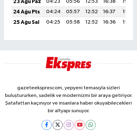
23 Ağu Paz
04:23
05:56
12:53
16:38
19:40
24 Ağu Pts
04:24
05:57
12:52
16:37
19:38
25 Ağu Sal
04:25
05:58
12:52
16:36
19:37
gazeteeksprescom, yepyeni temasıyla sizleri
buluştururken, sadelik ve modernizmi bir araya getiriyor.
Şatafattan kaçınıyor ve insanlara haber okuyabilecekleri
bir altyapı sunuyor.