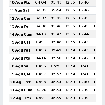
10 Ağu Pts
04:04
05:43
12:55
16:46
19:58
11 Ağu Sal
04:05
05:44
12:55
16:46
19:57
12 Ağu Çar
04:07
05:45
12:55
16:45
19:55
13 Ağu Per
04:08
05:46
12:55
16:45
19:54
14 Ağu Cum
04:10
05:47
12:55
16:44
19:53
15 Ağu Cts
04:11
05:48
12:55
16:43
19:51
16 Ağu Paz
04:13
05:49
12:54
16:43
19:50
17 Ağu Pts
04:14
05:50
12:54
16:42
19:48
18 Ağu Sal
04:16
05:51
12:54
16:41
19:47
19 Ağu Çar
04:17
05:52
12:54
16:41
19:46
20 Ağu Per
04:18
05:53
12:53
16:40
19:44
21 Ağu Cum
04:20
05:54
12:53
16:39
19:43
22 Ağu Cts
04:21
05:55
12:53
16:39
19:41