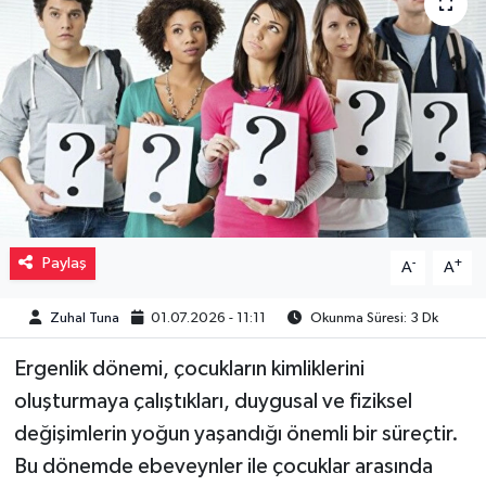
Müzik
Piyasa
Resmi İlanlar
Sağlık
Sinemalar
Paylaş
-
+
A
A
Siyaset
Zuhal Tuna
01.07.2026 - 11:11
Okunma Süresi: 3 Dk
Ergenlik dönemi, çocukların kimliklerini
Spor
oluşturmaya çalıştıkları, duygusal ve fiziksel
Teknoloji
değişimlerin yoğun yaşandığı önemli bir süreçtir.
Bu dönemde ebeveynler ile çocuklar arasında
Türkiye