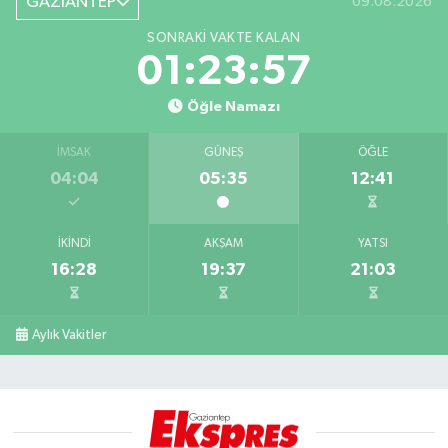
GAZİANTEP
09.08.2026
SONRAKI VAKTE KALAN
01:23:56
Öğle Namazı
İMSAK
GÜNEŞ
ÖĞLE
04:04
05:35
12:41
İKINDI
AKŞAM
YATSI
16:28
19:37
21:03
Aylık Vakitler