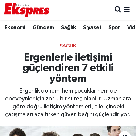
Eğitim
Hava Durumu
Ekonomi
Gündem
Sağlık
Siyaset
Spor
Vid
Ekonomi
Trafik Durumu
SAĞLIK
Gaziantep son dakika
Puan Durumu ve Fikstür
Ergenlerle iletişimi
güçlendiren 7 etkili
Genel
Tüm Manşetler
yöntem
Gündem
Son Dakika Haberleri
Ergenlik dönemi hem çocuklar hem de
ebeveynler için zorlu bir süreç olabilir. Uzmanlara
Haberler
Haber Arşivi
göre doğru iletişim yöntemleri, aile içindeki
çatışmaları azaltırken güven bağını güçlendiriyor.
Kültür Sanat
Magazin