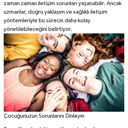
zaman zaman iletişim sorunları yaşanabilir. Ancak
uzmanlar, doğru yaklaşım ve sağlıklı iletişim
Video Haber
yöntemleriyle bu sürecin daha kolay
Yaşam
yönetilebileceğini belirtiyor.
Yeme-İçme
Yemek
Çocuğunuzun Sorunlarını Dinleyin