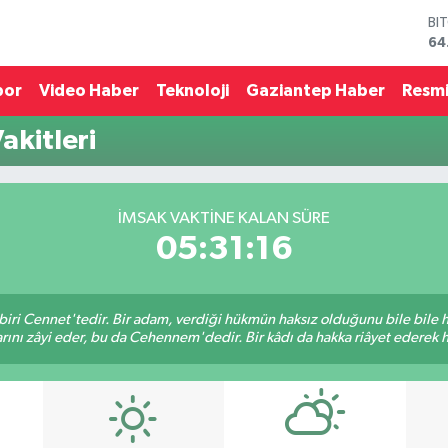
BI
64
DO
47
por
Video Haber
Teknoloji
Gaziantep Haber
Resmi
EU
55
kitleri
ST
64
GR
65
İMSAK VAKTINE KALAN SÜRE
Bİ
05:31:16
13
biri Cennet'tedir. Bir adam, verdiği hükmün haksız olduğunu bile bile
rını zâyi eder, bu da Cehennem'dedir. Bir kâdı da hakka riâyet ederek hü