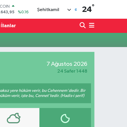
°
TCOIN
24
Şehitkamil
.643,95
%0.16
LAR
,6704
%0
 İlanlar
RO
,0406
%-0.08
ERLİN
,2143
%0
AM ALTIN
00.87
%0.12
7 Ağustos 2026
ST100
.799
%70
24 Safer 1448
 haksız yere hüküm verir, bu Cehennem'dedir. Bir
küm verir, işte bu, Cennet'tedir. (Hadis-i şerif)