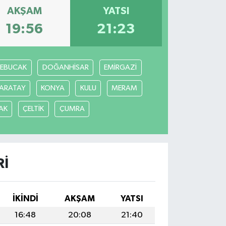
AKŞAM
YATSI
19:56
21:23
REBUCAK
DOĞANHİSAR
EMİRGAZİ
ARATAY
KONYA
KULU
MERAM
AK
ÇELTİK
ÇUMRA
RI
İKINDI
AKŞAM
YATSI
16:48
20:08
21:40