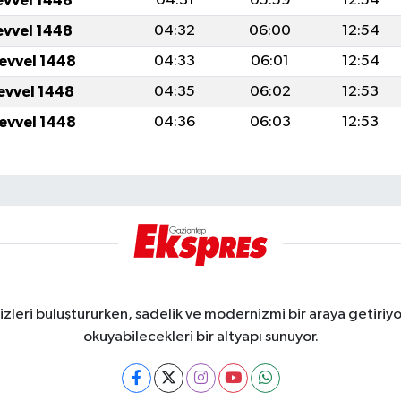
evvel 1448
04:31
05:59
12:54
evvel 1448
04:32
06:00
12:54
levvel 1448
04:33
06:01
12:54
levvel 1448
04:35
06:02
12:53
levvel 1448
04:36
06:03
12:53
eri buluştururken, sadelik ve modernizmi bir araya getiriyor
okuyabilecekleri bir altyapı sunuyor.