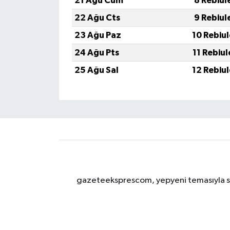
21 Ağu Cum
8 Rebiul
22 Ağu Cts
9 Rebiul
23 Ağu Paz
10 Rebiu
24 Ağu Pts
11 Rebiu
25 Ağu Sal
12 Rebiu
gazeteeksprescom, yepyeni temasıyla sizl