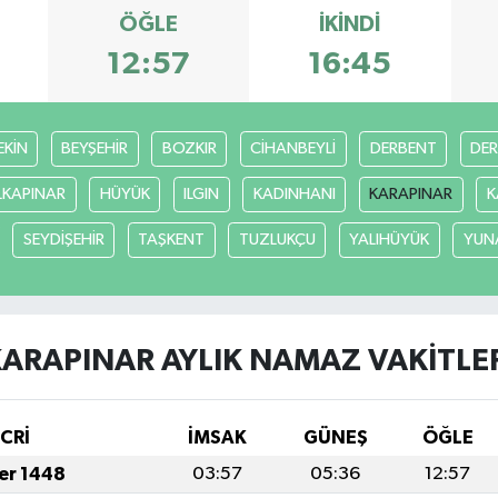
ÖĞLE
İKINDI
12:57
16:45
EKİN
BEYŞEHİR
BOZKIR
CİHANBEYLİ
DERBENT
DE
LKAPINAR
HÜYÜK
ILGIN
KADINHANI
KARAPINAR
K
SEYDİŞEHİR
TAŞKENT
TUZLUKÇU
YALIHÜYÜK
YUN
ARAPINAR AYLIK NAMAZ VAKITLE
İCRİ
İMSAK
GÜNEŞ
ÖĞLE
fer 1448
03:57
05:36
12:57