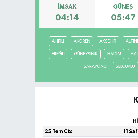
İMSAK
GÜNEŞ
Müzik
04:14
05:47
Piyasa
AHIRLI
AKÖREN
AKŞEHİR
ALTIN
Resmi İlanlar
EREĞLİ
GÜNEYSINIR
HADİM
HA
Sağlık
SARAYÖNÜ
SELÇUKLU
Sinemalar
Siyaset
K
Spor
Teknoloji
H
25 Tem Cts
11 Sa
Türkiye