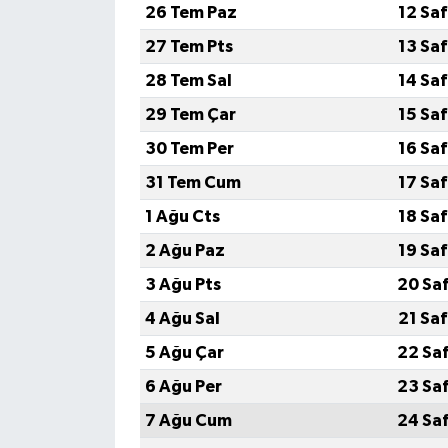
26 Tem Paz
12 Sa
27 Tem Pts
13 Sa
Video Haber
28 Tem Sal
14 Sa
Yaşam
29 Tem Çar
15 Sa
30 Tem Per
16 Sa
Yeme-İçme
31 Tem Cum
17 Sa
Yemek
1 Ağu Cts
18 Sa
2 Ağu Paz
19 Sa
3 Ağu Pts
20 Sa
4 Ağu Sal
21 Sa
5 Ağu Çar
22 Sa
6 Ağu Per
23 Sa
7 Ağu Cum
24 Sa