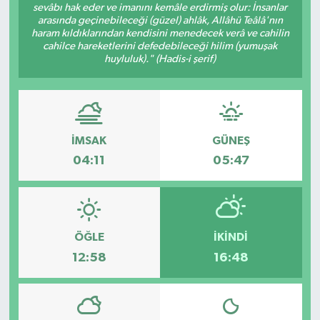
sevâbı hak eder ve imanını kemâle erdirmiş olur: İnsanlar
arasında geçinebileceği (güzel) ahlâk, Allâhü Teâlâ'nın
Müzik
haram kıldıklarından kendisini menedecek verâ ve cahilin
cahilce hareketlerini defedebileceği hilim (yumuşak
huyluluk)." (Hadis-i şerif)
Piyasa
Resmi İlanlar
Sağlık
İMSAK
GÜNEŞ
04:11
05:47
Sinemalar
Siyaset
ÖĞLE
İKINDI
Spor
12:58
16:48
Teknoloji
Türkiye