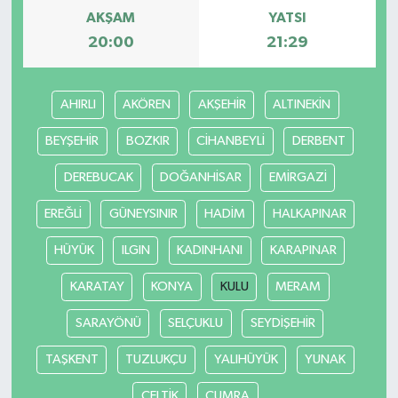
AKŞAM
YATSI
Video Haber
20:00
21:29
Yaşam
AHIRLI
AKÖREN
AKŞEHİR
ALTINEKİN
Yeme-İçme
BEYŞEHİR
BOZKIR
CİHANBEYLİ
DERBENT
Yemek
DEREBUCAK
DOĞANHİSAR
EMİRGAZİ
EREĞLİ
GÜNEYSINIR
HADİM
HALKAPINAR
HÜYÜK
ILGIN
KADINHANI
KARAPINAR
KARATAY
KONYA
KULU
MERAM
SARAYÖNÜ
SELÇUKLU
SEYDİŞEHİR
TAŞKENT
TUZLUKÇU
YALIHÜYÜK
YUNAK
ÇELTİK
ÇUMRA