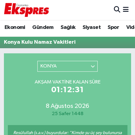
Eğitim
Hava Durumu
Ekonomi
Gündem
Sağlık
Siyaset
Spor
Vid
Ekonomi
Trafik Durumu
Konya Kulu Namaz Vakitleri
Gaziantep son dakika
Puan Durumu ve Fikstür
KONYA
Genel
Tüm Manşetler
AKŞAM VAKTINE KALAN SÜRE
Gündem
Son Dakika Haberleri
01:12:31
Haberler
Haber Arşivi
8 Ağustos 2026
25 Safer 1448
Kültür Sanat
Magazin
Resûlullah (s.a.v.) buyurdular: "Kimde şu üç şey bulunursa