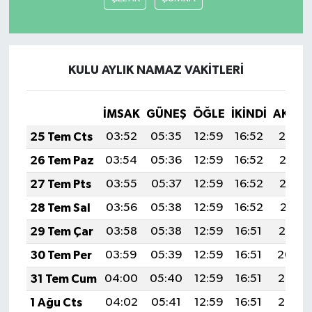
KULU AYLIK NAMAZ VAKITLERI
İMSAK
GÜNEŞ
ÖĞLE
İKINDI
AKŞA
25 Tem Cts
03:52
05:35
12:59
16:52
20:14
26 Tem Paz
03:54
05:36
12:59
16:52
20:13
27 Tem Pts
03:55
05:37
12:59
16:52
20:12
28 Tem Sal
03:56
05:38
12:59
16:52
20:11
29 Tem Çar
03:58
05:38
12:59
16:51
20:10
30 Tem Per
03:59
05:39
12:59
16:51
20:09
31 Tem Cum
04:00
05:40
12:59
16:51
20:08
1 Ağu Cts
04:02
05:41
12:59
16:51
20:07