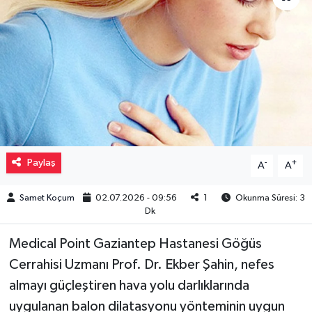
Müzik
Piyasa
Resmi İlanlar
Sağlık
Paylaş
-
+
A
A
Sinemalar
Samet Koçum
02.07.2026 - 09:56
1
Okunma Süresi: 3
Siyaset
Dk
Spor
Medical Point Gaziantep Hastanesi Göğüs
Cerrahisi Uzmanı Prof. Dr. Ekber Şahin, nefes
Teknoloji
almayı güçleştiren hava yolu darlıklarında
uygulanan balon dilatasyonu yönteminin uygun
Türkiye