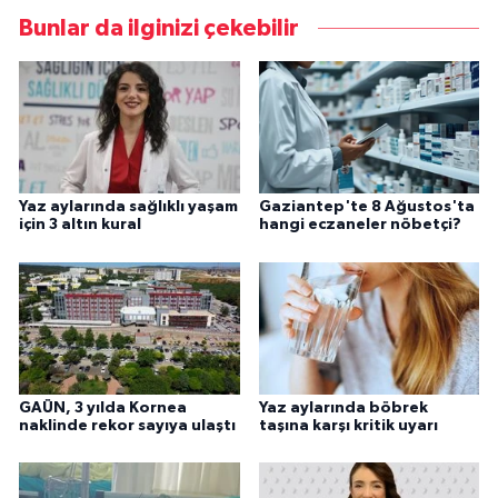
Bunlar da ilginizi çekebilir
Yaz aylarında sağlıklı yaşam
Gaziantep'te 8 Ağustos'ta
için 3 altın kural
hangi eczaneler nöbetçi?
GAÜN, 3 yılda Kornea
Yaz aylarında böbrek
naklinde rekor sayıya ulaştı
taşına karşı kritik uyarı