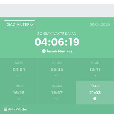
GAZİANTEP
09.08.2026
SONRAKI VAKTE KALAN
04:06:18
İmsak Namazı
İMSAK
GÜNEŞ
ÖĞLE
04:04
05:35
12:41
İKINDI
AKŞAM
YATSI
16:28
19:37
21:03
Aylık Vakitler