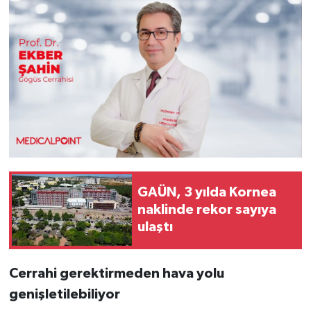
GAÜN, 3 yılda Kornea
naklinde rekor sayıya
ulaştı
Cerrahi gerektirmeden hava yolu
genişletilebiliyor