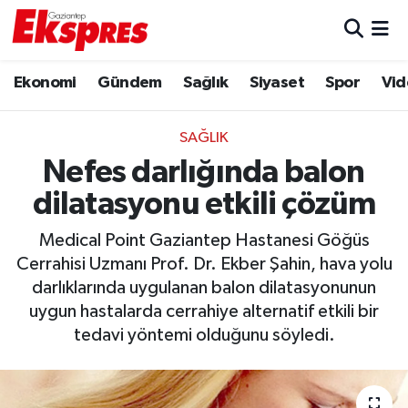
Eğitim
Hava Durumu
Ekonomi
Gündem
Sağlık
Siyaset
Spor
Vid
Ekonomi
Trafik Durumu
SAĞLIK
Gaziantep son dakika
Puan Durumu ve Fikstür
Nefes darlığında balon
dilatasyonu etkili çözüm
Genel
Tüm Manşetler
Medical Point Gaziantep Hastanesi Göğüs
Gündem
Son Dakika Haberleri
Cerrahisi Uzmanı Prof. Dr. Ekber Şahin, hava yolu
darlıklarında uygulanan balon dilatasyonunun
Haberler
Haber Arşivi
uygun hastalarda cerrahiye alternatif etkili bir
tedavi yöntemi olduğunu söyledi.
Kültür Sanat
Magazin