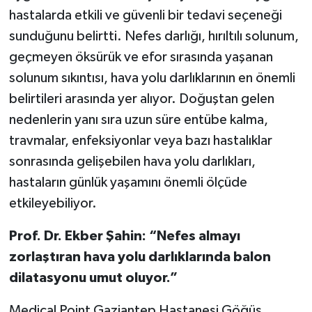
hastalarda etkili ve güvenli bir tedavi seçeneği
Video Haber
sunduğunu belirtti. Nefes darlığı, hırıltılı solunum,
geçmeyen öksürük ve efor sırasında yaşanan
Yaşam
solunum sıkıntısı, hava yolu darlıklarının en önemli
belirtileri arasında yer alıyor. Doğuştan gelen
Yeme-İçme
nedenlerin yanı sıra uzun süre entübe kalma,
Yemek
travmalar, enfeksiyonlar veya bazı hastalıklar
sonrasında gelişebilen hava yolu darlıkları,
hastaların günlük yaşamını önemli ölçüde
etkileyebiliyor.
Prof. Dr. Ekber Şahin: “Nefes almayı
zorlaştıran hava yolu darlıklarında balon
dilatasyonu umut oluyor.”
Medical Point Gaziantep Hastanesi Göğüs