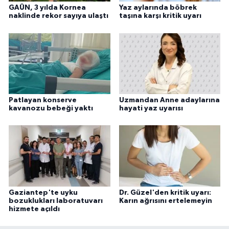
GAÜN, 3 yılda Kornea
Yaz aylarında böbrek
naklinde rekor sayıya ulaştı
taşına karşı kritik uyarı
Patlayan konserve
Uzmandan Anne adaylarına
kavanozu bebeği yaktı
hayati yaz uyarısı
Gaziantep'te uyku
Dr. Güzel'den kritik uyarı:
bozuklukları laboratuvarı
Karın ağrısını ertelemeyin
hizmete açıldı