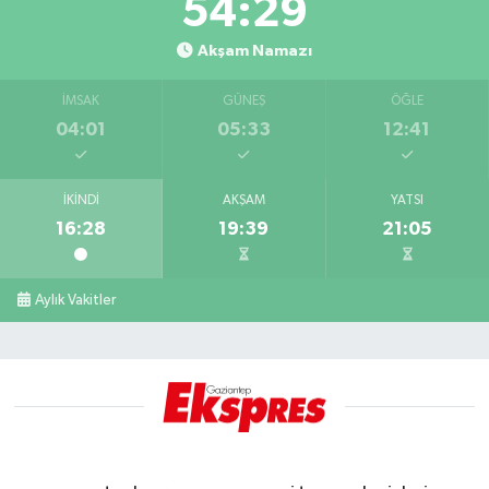
54:28
Akşam Namazı
İMSAK
GÜNEŞ
ÖĞLE
04:01
05:33
12:41
İKINDI
AKŞAM
YATSI
16:28
19:39
21:05
Aylık Vakitler