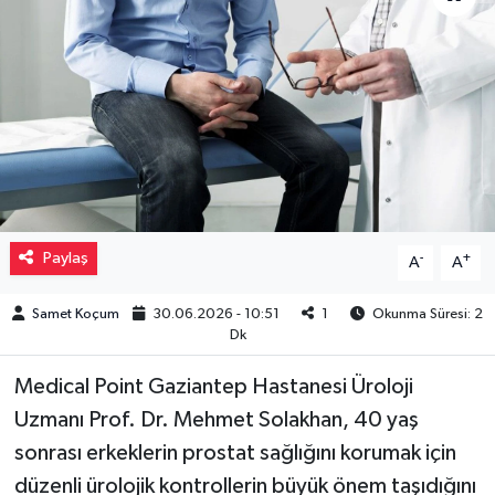
Müzik
Piyasa
Resmi İlanlar
Sağlık
Paylaş
-
+
A
A
Sinemalar
Samet Koçum
30.06.2026 - 10:51
1
Okunma Süresi: 2
Siyaset
Dk
Spor
Medical Point Gaziantep Hastanesi Üroloji
Uzmanı Prof. Dr. Mehmet Solakhan, 40 yaş
Teknoloji
sonrası erkeklerin prostat sağlığını korumak için
düzenli ürolojik kontrollerin büyük önem taşıdığını
Türkiye