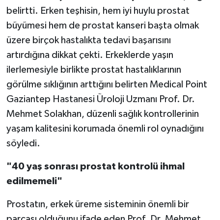
belirtti. Erken teşhisin, hem iyi huylu prostat
Video Haber
büyümesi hem de prostat kanseri başta olmak
üzere birçok hastalıkta tedavi başarısını
Yaşam
artırdığına dikkat çekti. Erkeklerde yaşın
ilerlemesiyle birlikte prostat hastalıklarının
Yeme-İçme
görülme sıklığının arttığını belirten Medical Point
Yemek
Gaziantep Hastanesi Üroloji Uzmanı Prof. Dr.
Mehmet Solakhan, düzenli sağlık kontrollerinin
yaşam kalitesini korumada önemli rol oynadığını
söyledi.
"40 yaş sonrası prostat kontrolü ihmal
edilmemeli"
Prostatın, erkek üreme sisteminin önemli bir
parçası olduğunu ifade eden Prof. Dr. Mehmet