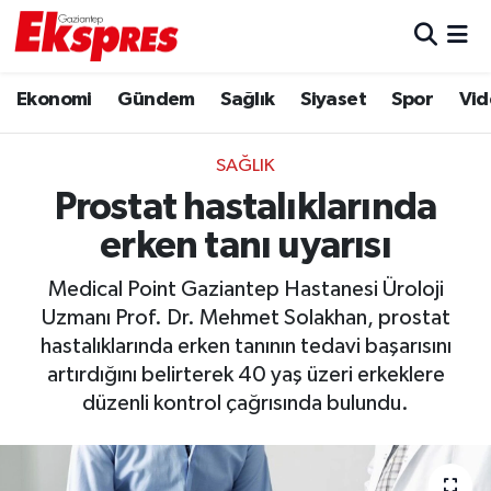
Eğitim
Hava Durumu
Ekonomi
Gündem
Sağlık
Siyaset
Spor
Vid
Ekonomi
Trafik Durumu
SAĞLIK
Gaziantep son dakika
Puan Durumu ve Fikstür
Prostat hastalıklarında
erken tanı uyarısı
Genel
Tüm Manşetler
Medical Point Gaziantep Hastanesi Üroloji
Gündem
Son Dakika Haberleri
Uzmanı Prof. Dr. Mehmet Solakhan, prostat
hastalıklarında erken tanının tedavi başarısını
Haberler
Haber Arşivi
artırdığını belirterek 40 yaş üzeri erkeklere
düzenli kontrol çağrısında bulundu.
Kültür Sanat
Magazin