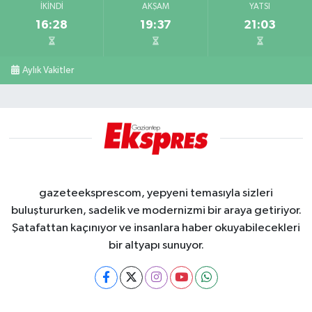
İKINDI
AKŞAM
YATSI
16:28
19:37
21:03
Aylık Vakitler
gazeteeksprescom, yepyeni temasıyla sizleri
buluştururken, sadelik ve modernizmi bir araya getiriyor.
Şatafattan kaçınıyor ve insanlara haber okuyabilecekleri
bir altyapı sunuyor.