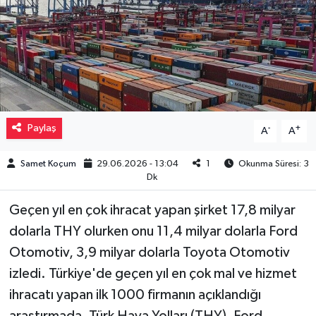
Müzik
Piyasa
Resmi İlanlar
Paylaş
-
+
A
A
Sağlık
Samet Koçum
29.06.2026 - 13:04
1
Okunma Süresi: 3
Sinemalar
Dk
Siyaset
Geçen yıl en çok ihracat yapan şirket 17,8 milyar
dolarla THY olurken onu 11,4 milyar dolarla Ford
Spor
Otomotiv, 3,9 milyar dolarla Toyota Otomotiv
izledi. Türkiye'de geçen yıl en çok mal ve hizmet
Teknoloji
ihracatı yapan ilk 1000 firmanın açıklandığı
Türkiye
araştırmada, Türk Hava Yolları (THY), Ford