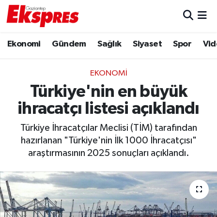
Eğitim
Hava Durumu
Ekonomi
Gündem
Sağlık
Siyaset
Spor
Vid
Ekonomi
Trafik Durumu
EKONOMI
Gaziantep son dakika
Puan Durumu ve Fikstür
Türkiye'nin en büyük
ihracatçı listesi açıklandı
Genel
Tüm Manşetler
Türkiye İhracatçılar Meclisi (TİM) tarafından
Gündem
Son Dakika Haberleri
hazırlanan "Türkiye'nin İlk 1000 İhracatçısı"
araştırmasının 2025 sonuçları açıklandı.
Haberler
Haber Arşivi
Kültür Sanat
Magazin