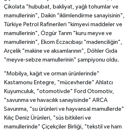
Çikolata "hububat, bakliyat, yağlı tohumlar ve
mamullerinin", Daikin "iklimlendirme sanayisinin",
Türkiye Petrol Rafinerileri "kimyevi maddeler ve
mamullerinin", Özgür Tarım "kuru meyve ve
mamullerinin", Ekom Eczacıbaşı "madenciliğin",
Arçelik "makine ve aksamlarının", Döhler Gıda
"meyve-sebze mamullerinin" şampiyonu oldu.
"Mobilya, kağıt ve orman ürünlerinde"
Kastamonu Entegre, "mücevherde" Ahlatcı
Kuyumculuk, "otomotivde" Ford Otomotiv,
"savunma ve havacılık sanayisinde" ARCA
Savunma, "su ürünleri ve hayvansal mamullerde"
Kılıç Deniz Ürünleri, "süs bitkileri ve
mamullerinde" Çiçekçiler Birliği, "tekstil ve ham