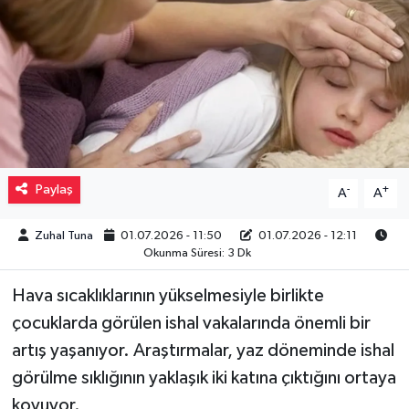
Müzik
Piyasa
Resmi İlanlar
Sağlık
Paylaş
-
+
A
A
Sinemalar
Zuhal Tuna
01.07.2026 - 11:50
01.07.2026 - 12:11
Okunma Süresi: 3 Dk
Siyaset
Hava sıcaklıklarının yükselmesiyle birlikte
Spor
çocuklarda görülen ishal vakalarında önemli bir
artış yaşanıyor. Araştırmalar, yaz döneminde ishal
Teknoloji
görülme sıklığının yaklaşık iki katına çıktığını ortaya
koyuyor.
Türkiye