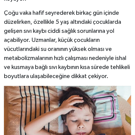
Çoğu vaka hafif seyrederek birkaç gün içinde
Video Haber
düzelirken, özellikle 5 yaş altındaki çocuklarda
Yaşam
gelişen sıvı kaybı ciddi sağlık sorunlarına yol
açabiliyor. Uzmanlar, küçük çocukların
Yeme-İçme
vücutlarındaki su oranının yüksek olması ve
metabolizmalarının hızlı çalışması nedeniyle ishal
Yemek
ve kusmaya bağlı sıvı kaybının kısa sürede tehlikeli
boyutlara ulaşabileceğine dikkat çekiyor.