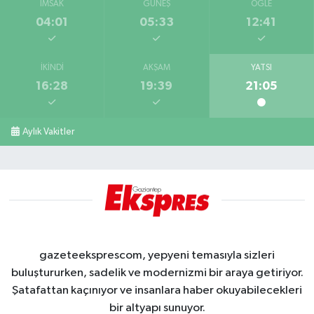
İMSAK
GÜNEŞ
ÖĞLE
04:01
05:33
12:41
İKINDI
AKŞAM
YATSI
16:28
19:39
21:05
Aylık Vakitler
gazeteeksprescom, yepyeni temasıyla sizleri
buluştururken, sadelik ve modernizmi bir araya getiriyor.
Şatafattan kaçınıyor ve insanlara haber okuyabilecekleri
bir altyapı sunuyor.