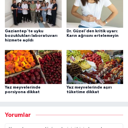
Gaziantep'te uyku
Dr. Güzel'den kritik uyarı:
bozuklukları laboratuvarı
Karın ağrısını ertelemeyin
hizmete açıldı
Yaz meyvelerinde
Yaz meyvelerinde aşırı
porsiyona dikkat
tüketime dikkat
Yorumlar