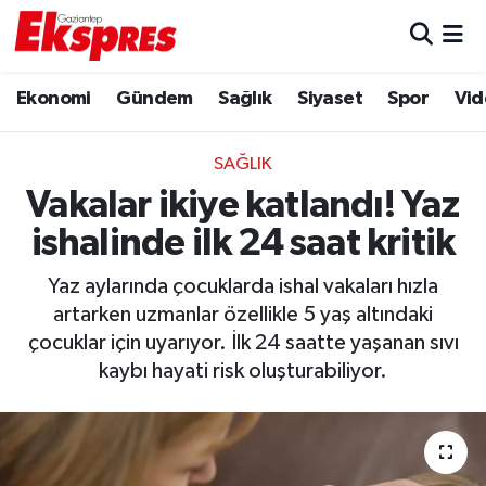
Eğitim
Hava Durumu
Ekonomi
Gündem
Sağlık
Siyaset
Spor
Vid
Ekonomi
Trafik Durumu
SAĞLIK
Gaziantep son dakika
Puan Durumu ve Fikstür
Vakalar ikiye katlandı! Yaz
ishalinde ilk 24 saat kritik
Genel
Tüm Manşetler
Yaz aylarında çocuklarda ishal vakaları hızla
Gündem
Son Dakika Haberleri
artarken uzmanlar özellikle 5 yaş altındaki
çocuklar için uyarıyor. İlk 24 saatte yaşanan sıvı
Haberler
Haber Arşivi
kaybı hayati risk oluşturabiliyor.
Kültür Sanat
Magazin