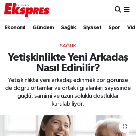
Eğitim
Hava Durumu
Ekonomi
Gündem
Sağlık
Siyaset
Spor
Vid
Ekonomi
Trafik Durumu
SAĞLIK
Gaziantep son dakika
Puan Durumu ve Fikstür
Yetişkinlikte Yeni Arkadaş
Nasıl Edinilir?
Genel
Tüm Manşetler
Yetişkinlikte yeni arkadaş edinmek zor görünse
Gündem
Son Dakika Haberleri
de doğru ortamlar ve ortak ilgi alanları sayesinde
güçlü, samimi ve uzun soluklu dostluklar
Haberler
Haber Arşivi
kurulabiliyor.
Kültür Sanat
Magazin