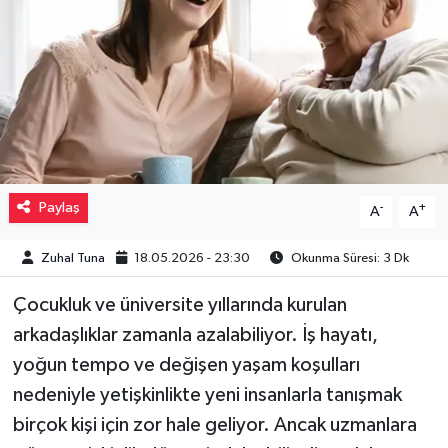
Müzik
Piyasa
Resmi İlanlar
Sağlık
Paylaş
-
+
A
A
Sinemalar
Zuhal Tuna
18.05.2026 - 23:30
Okunma Süresi: 3 Dk
Siyaset
Çocukluk ve üniversite yıllarında kurulan
arkadaşlıklar zamanla azalabiliyor. İş hayatı,
Spor
yoğun tempo ve değişen yaşam koşulları
Teknoloji
nedeniyle yetişkinlikte yeni insanlarla tanışmak
birçok kişi için zor hale geliyor. Ancak uzmanlara
Türkiye