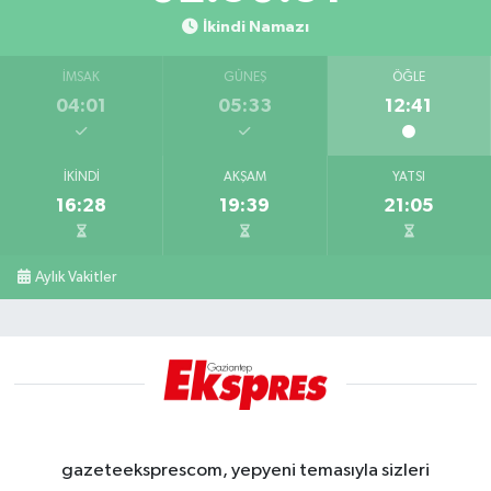
İkindi Namazı
İMSAK
GÜNEŞ
ÖĞLE
04:01
05:33
12:41
İKINDI
AKŞAM
YATSI
16:28
19:39
21:05
Aylık Vakitler
gazeteeksprescom, yepyeni temasıyla sizleri