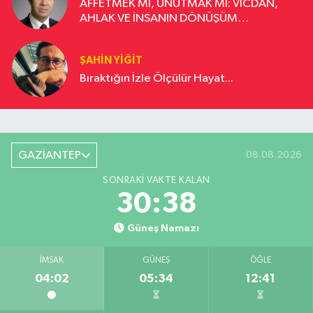
AFFETMEK Mİ, UNUTMAK MI: VİCDAN,
AHLAK VE İNSANIN DÖNÜŞÜM
YOLCULUĞU
ŞAHIN YIĞIT
Bıraktığın İzle Ölçülür Hayat...
GAZİANTEP
08.08.2026
SONRAKI VAKTE KALAN
30:37
Güneş Namazı
İMSAK
GÜNEŞ
ÖĞLE
04:02
05:34
12:41