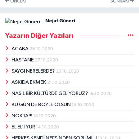
ÖNCEKI
SONRAKI
Nejat Güneri
Yazarın Diğer Yazıları
ACABA
28.10.2020
HASTANE
27.10.2020
SAYGI NERELERDE?
23.10.2020
ASKIDA EKMEK
21.10.2020
NASIL BİR KÜLTÜRDE GELİYORUZ?
19.10.2020
BU GÜN DE BÖYLE OLSUN
16.10.2020
NOKTA!!!
15.10.2020
EL EL’İ YUR
14.10.2020
HERKES KENDİ NEFSİNDEN SORUMLU
13.10.2020