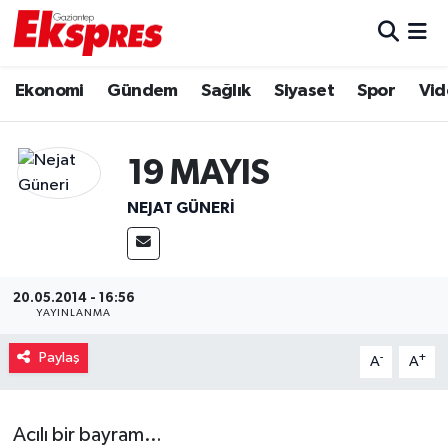
Eğitim
Hava Durumu
Ekonomi
Gündem
Sağlık
Siyaset
Spor
Vid
Ekonomi
Trafik Durumu
19 MAYIS
Gaziantep son dakika
Puan Durumu ve Fikstür
NEJAT GÜNERI
Genel
Tüm Manşetler
Gündem
Son Dakika Haberleri
20.05.2014 - 16:56
YAYINLANMA
Haberler
Haber Arşivi
Paylaş
-
+
A
A
Kültür Sanat
Magazin
Acılı bir bayram…