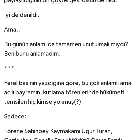
paylaşıldığının bir göstergesi olsun denildi.
İyi de denildi.
Video Haber
Ama…
Yaşam
Bu günün anlamı da tamamen unutulmalı mıydı?
Yeme-İçme
Ben bunu anlamadım.
Yemek
***
Yerel basının yazdığına göre, bu çok anlamlı ama
acılı bayramın, kutlama törenlerinde hükümeti
temsilen hiç kimse yokmuş(?)
Sadece:
Törene Şahinbey Kaymakamı Uğur Turan,