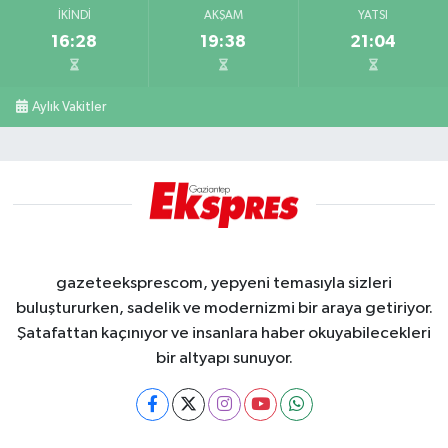
İKINDI
AKŞAM
YATSI
16:28
19:38
21:04
Aylık Vakitler
gazeteeksprescom, yepyeni temasıyla sizleri
buluştururken, sadelik ve modernizmi bir araya getiriyor.
Şatafattan kaçınıyor ve insanlara haber okuyabilecekleri
bir altyapı sunuyor.