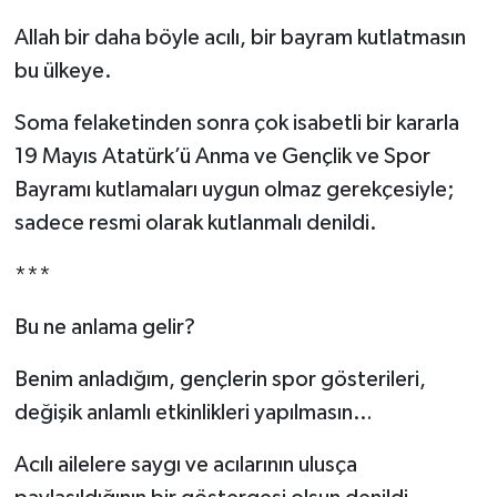
Allah bir daha böyle acılı, bir bayram kutlatmasın
Müzik
bu ülkeye.
Piyasa
Soma felaketinden sonra çok isabetli bir kararla
Resmi İlanlar
19 Mayıs Atatürk’ü Anma ve Gençlik ve Spor
Bayramı kutlamaları uygun olmaz gerekçesiyle;
Sağlık
sadece resmi olarak kutlanmalı denildi.
Sinemalar
***
Siyaset
Bu ne anlama gelir?
Benim anladığım, gençlerin spor gösterileri,
Spor
değişik anlamlı etkinlikleri yapılmasın…
Teknoloji
Acılı ailelere saygı ve acılarının ulusça
Türkiye