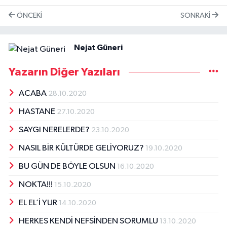
ÖNCEKI
SONRAKI
Nejat Güneri
Yazarın Diğer Yazıları
ACABA
28.10.2020
HASTANE
27.10.2020
SAYGI NERELERDE?
23.10.2020
NASIL BİR KÜLTÜRDE GELİYORUZ?
19.10.2020
BU GÜN DE BÖYLE OLSUN
16.10.2020
NOKTA!!!
15.10.2020
EL EL’İ YUR
14.10.2020
HERKES KENDİ NEFSİNDEN SORUMLU
13.10.2020