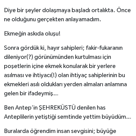
Diye bir şeyler dolaşmaya başladı ortalıkta. Önce
Müzik
ne olduğunu gerçekten anlayamadım.
Piyasa
Ekmeğin askıda oluşu!
Resmi İlanlar
Sonra gördük ki, hayır sahipleri; fakir-fukaranın
dileniyor(?) görünümünden kurtulması için
Sağlık
poşetlerin içine ekmek konularak bir yerlere
Sinemalar
asılması ve ihtiyacı(!) olan ihtiyaç sahiplerinin bu
ekmekleri asılı oldukları yerden almaları anlamına
Siyaset
gelen bir ifadeymiş…
Spor
Ben Antep’in ŞEHREKÜSTÜ denilen has
Anteplilerin yetiştiği semtinde yettim büyüdüm…
Teknoloji
Buralarda öğrendim insan sevgisini; büyüğe
Türkiye