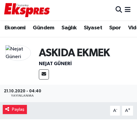
Eğitim
Hava Durumu
Ekonomi
Gündem
Sağlık
Siyaset
Spor
Vid
Ekonomi
Trafik Durumu
ASKIDA EKMEK
Gaziantep son dakika
Puan Durumu ve Fikstür
NEJAT GÜNERI
Genel
Tüm Manşetler
Gündem
Son Dakika Haberleri
21.10.2020 - 04:40
YAYINLANMA
Haberler
Haber Arşivi
Paylaş
-
+
A
A
Kültür Sanat
Magazin