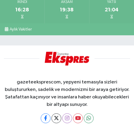
İKINDI
AKŞAM
YATSI
16:28
19:38
21:04
Aylık Vakitler
gazeteeksprescom, yepyeni temasıyla sizleri
buluştururken, sadelik ve modernizmi bir araya getiriyor.
Şatafattan kaçınıyor ve insanlara haber okuyabilecekleri
bir altyapı sunuyor.