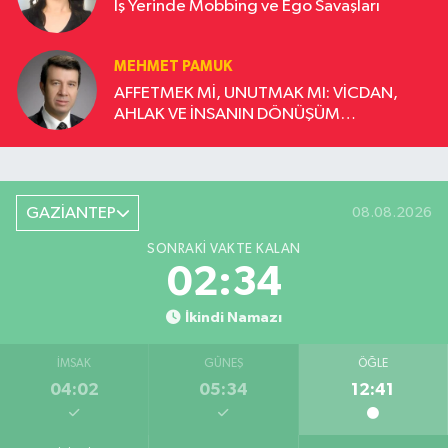
İş Yerinde Mobbing ve Ego Savaşları
MEHMET PAMUK
AFFETMEK Mİ, UNUTMAK MI: VİCDAN,
AHLAK VE İNSANIN DÖNÜŞÜM
YOLCULUĞU
GAZİANTEP
08.08.2026
SONRAKI VAKTE KALAN
02:33
İkindi Namazı
İMSAK
GÜNEŞ
ÖĞLE
04:02
05:34
12:41