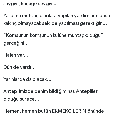
saygıyı, küçüğe sevgiyi…
Video Haber
Yardıma muhtaç olanlara yapılan yardımların başa
kakınç olmayacak şekilde yapılması gerektiğin…
Yaşam
“Komşunun komşunun külüne muhtaç olduğu”
Yeme-İçme
gerçeğini…
Yemek
Halen var…
Dün de vardı…
Yarınlarda da olacak…
Antep’imizde benim bildiğim has Antepliler
olduğu sürece…
Hemen, hemen bütün EKMEKÇİLERİN önünde