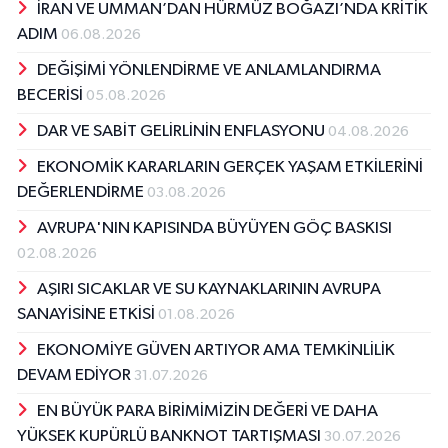
İRAN VE UMMAN’DAN HÜRMÜZ BOĞAZI’NDA KRİTİK
ADIM
06.08.2026
DEĞİŞİMİ YÖNLENDİRME VE ANLAMLANDIRMA
BECERİSİ
05.08.2026
DAR VE SABİT GELİRLİNİN ENFLASYONU
04.08.2026
EKONOMİK KARARLARIN GERÇEK YAŞAM ETKİLERİNİ
DEĞERLENDİRME
03.08.2026
AVRUPA'NIN KAPISINDA BÜYÜYEN GÖÇ BASKISI
02.08.2026
AŞIRI SICAKLAR VE SU KAYNAKLARININ AVRUPA
SANAYİSİNE ETKİSİ
01.08.2026
EKONOMİYE GÜVEN ARTIYOR AMA TEMKİNLİLİK
DEVAM EDİYOR
31.07.2026
EN BÜYÜK PARA BİRİMİMİZİN DEĞERİ VE DAHA
YÜKSEK KUPÜRLÜ BANKNOT TARTIŞMASI
30.07.2026