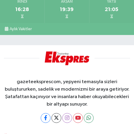
İKINDI
AKŞAM
YATSI
16:28
19:39
21:05
Aylık Vakitler
gazeteeksprescom, yepyeni temasıyla sizleri
buluştururken, sadelik ve modernizmi bir araya getiriyor.
Şatafattan kaçınıyor ve insanlara haber okuyabilecekleri
bir altyapı sunuyor.