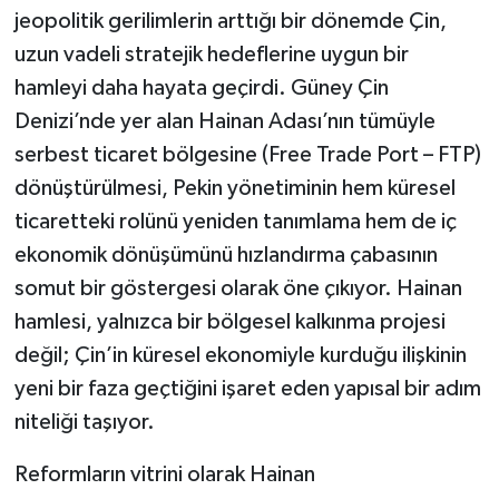
jeopolitik gerilimlerin arttığı bir dönemde Çin,
Müzik
uzun vadeli stratejik hedeflerine uygun bir
hamleyi daha hayata geçirdi. Güney Çin
Piyasa
Denizi’nde yer alan Hainan Adası’nın tümüyle
serbest ticaret bölgesine (Free Trade Port – FTP)
Resmi İlanlar
dönüştürülmesi, Pekin yönetiminin hem küresel
Sağlık
ticaretteki rolünü yeniden tanımlama hem de iç
ekonomik dönüşümünü hızlandırma çabasının
Sinemalar
somut bir göstergesi olarak öne çıkıyor. Hainan
hamlesi, yalnızca bir bölgesel kalkınma projesi
Siyaset
değil; Çin’in küresel ekonomiyle kurduğu ilişkinin
Spor
yeni bir faza geçtiğini işaret eden yapısal bir adım
niteliği taşıyor.
Teknoloji
Reformların vitrini olarak Hainan
Türkiye