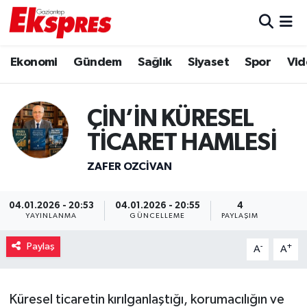
Eğitim
Hava Durumu
Ekonomi
Gündem
Sağlık
Siyaset
Spor
Vid
Ekonomi
Trafik Durumu
ÇİN’İN KÜRESEL
Gaziantep son dakika
Puan Durumu ve Fikstür
TİCARET HAMLESİ
Genel
Tüm Manşetler
ZAFER OZCIVAN
Gündem
Son Dakika Haberleri
04.01.2026 - 20:53
04.01.2026 - 20:55
4
YAYINLANMA
GÜNCELLEME
PAYLAŞIM
Haberler
Haber Arşivi
Paylaş
-
+
A
A
Kültür Sanat
Magazin
Küresel ticaretin kırılganlaştığı, korumacılığın ve