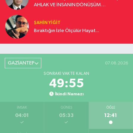
AHLAK VE İNSANIN DÖNÜŞÜM
YOLCULUĞU
ŞAHIN YIĞIT
Bıraktığın İzle Ölçülür Hayat...
GAZİANTEP
07.08.2026
SONRAKI VAKTE KALAN
49:54
İkindi Namazı
İMSAK
GÜNEŞ
ÖĞLE
04:01
05:33
12:41