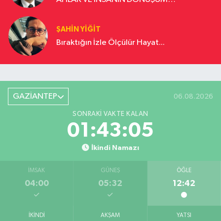
YOLCULUĞU
ŞAHIN YIĞIT
Bıraktığın İzle Ölçülür Hayat...
GAZİANTEP
06.08.2026
SONRAKI VAKTE KALAN
01:43:04
İkindi Namazı
İMSAK
GÜNEŞ
ÖĞLE
04:00
05:32
12:42
İKINDI
AKŞAM
YATSI