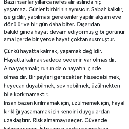
Bazı insanlar yıllarca nefes alır aslında hiç
yaşamaz. Günler birbirinin aynısıdır. Sabah kalkılır,
Müzik
işe gidilir, yapılması gerekenler yapılır akşam eve
dönülür ve bir gün daha biter. Dışarıdan
Piyasa
bakıldığında hayat devam ediyormuş gibi görünür
ama içerde bir yerde hayat çoktan susmuştur.
Resmi İlanlar
Çünkü hayatta kalmak, yaşamak değildir.
Sağlık
Hayatta kalmak sadece bedenin var olmasıdır.
Ama yaşamak; ruhun da o hayatın içinde
Sinemalar
olmasıdır. Bir şeyleri gerecekten hissedebilmek,
Siyaset
heyecan duyabilmek, sevinebilmek, üzülmekten
bile korkmamaktır.
Spor
İnsan bazen kırılmamak için, üzülmemek için, hayal
kırıklığı yaşamamak için kendini duygulardan
Teknoloji
uzaklaştırır. Risk almamayı seçer. Güvende
Türkiye
kalmayı seçer. İşte tam o anda yaşamaktan