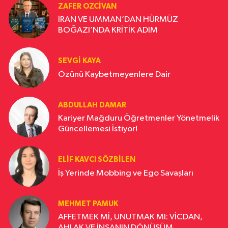
ZAFER OZCIVAN
İRAN VE UMMAN’DAN HÜRMÜZ
BOĞAZI’NDA KRİTİK ADIM
SEVGI KAYA
Özünü Kaybetmeyenlere Dair
ABDULLAH DAMAR
Kariyer Mağduru Öğretmenler Yönetmelik
Güncellemesi İstiyor!
ELIF KAVCI SÖZBILEN
İş Yerinde Mobbing ve Ego Savaşları
MEHMET PAMUK
AFFETMEK Mİ, UNUTMAK MI: VİCDAN,
AHLAK VE İNSANIN DÖNÜŞÜM