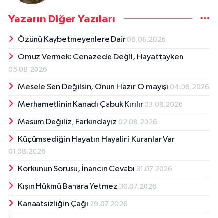
Yazarın Diğer Yazıları
Özünü Kaybetmeyenlere Dair
06.08.2026
Omuz Vermek: Cenazede Değil, Hayattayken
05.08.2026
Mesele Sen Değilsin, Onun Hazır Olmayışı
04.08.2026
Merhametlinin Kanadı Çabuk Kırılır
03.08.2026
Masum Değiliz, Farkındayız
02.08.2026
Küçümsediğin Hayatın Hayalini Kuranlar Var
01.08.2026
Korkunun Sorusu, İnancın Cevabı
31.07.2026
Kışın Hükmü Bahara Yetmez
30.07.2026
Kanaatsizliğin Çağı
29.07.2026