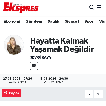
Eğitim
Hava Durumu
Ekonomi
Gündem
Sağlık
Siyaset
Spor
Vid
Ekonomi
Trafik Durumu
Hayatta Kalmak
Gaziantep son dakika
Puan Durumu ve Fikstür
Yaşamak Değildir
Genel
Tüm Manşetler
SEVGI KAYA
Gündem
Son Dakika Haberleri
Haberler
Haber Arşivi
27.05.2026 - 07:26
11.03.2026 - 20:30
YAYINLANMA
GÜNCELLEME
Kültür Sanat
Paylaş
-
+
A
A
Magazin