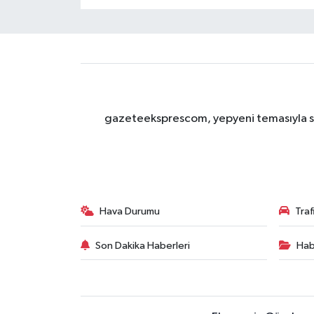
gazeteeksprescom, yepyeni temasıyla sizl
Hava Durumu
Tra
Son Dakika Haberleri
Hab