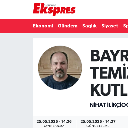
Eğitim
Hava Durumu
Ekonomi
Gündem
Sağlık
Siyaset
S
Ekonomi
Trafik Durumu
BAYR
Gaziantep son dakika
Puan Durumu ve Fikstür
Genel
Tüm Manşetler
TEMİ
Gündem
Son Dakika Haberleri
KUTL
Haberler
Haber Arşivi
NIHAT İLIKÇI
Kültür Sanat
25.05.2026 - 14:36
25.05.2026 - 14:37
Magazin
YAYINLANMA
GÜNCELLEME