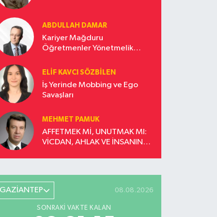
ABDULLAH DAMAR
Kariyer Mağduru
Öğretmenler Yönetmelik
Güncellemesi İstiyor!
ELIF KAVCI SÖZBILEN
İş Yerinde Mobbing ve Ego
Savaşları
MEHMET PAMUK
AFFETMEK Mİ, UNUTMAK MI:
VİCDAN, AHLAK VE İNSANIN
DÖNÜŞÜM YOLCULUĞU
GAZİANTEP
08.08.2026
SONRAKI VAKTE KALAN