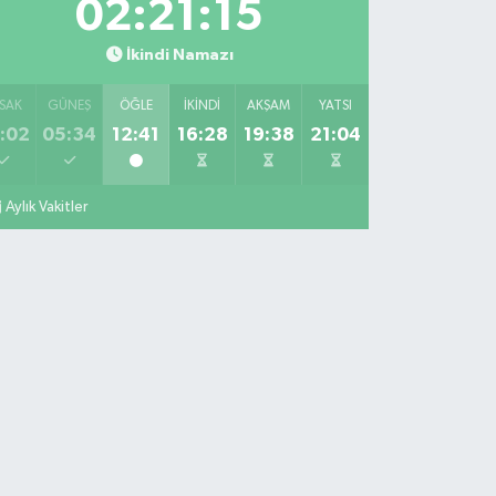
02:21:15
İkindi Namazı
SAK
GÜNEŞ
ÖĞLE
İKINDI
AKŞAM
YATSI
:02
05:34
12:41
16:28
19:38
21:04
Aylık Vakitler