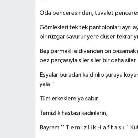
Oda penceresinden, tuvalet penceresi
Video Haber
Gömlekleri tek tek pantolonları ayrı ayr
Yaşam
bir rüzgar savurur yere düşer tekrar yı
Yeme-İçme
Beş parmaklı eldivenden on basamak
bez parçasıyla siler siler bir daha siler
Yemek
Eşyalar buradan kaldırılıp şuraya koyara
yala ''
Tüm erkeklere ya sabır
Temizlik hastası kadınların,
Bayram '' T e m i z l i k H a f t a s ı '' K