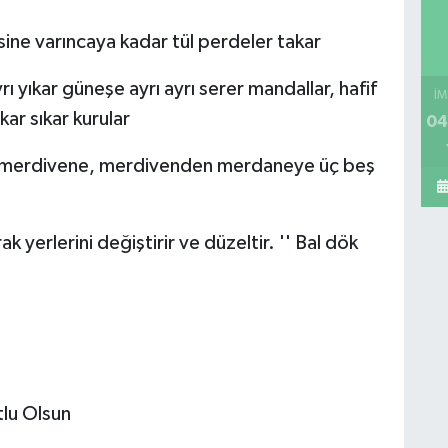
ne varıncaya kadar tül perdeler takar
ı yıkar güneşe ayrı ayrı serer mandallar, hafif
İM
kar sıkar kurular
04
 merdivene, merdivenden merdaneye üç beş
k yerlerini değiştirir ve düzeltir. '' Bal dök
utlu Olsun