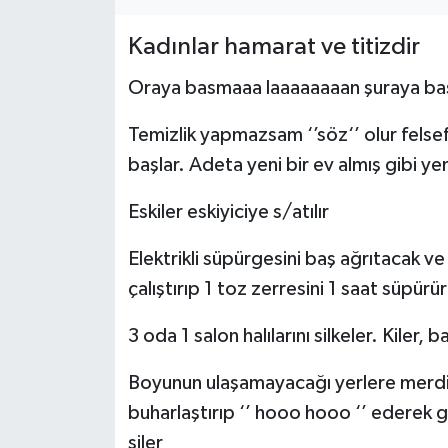
Müzik
Kadınlar hamarat ve titizdir
Piyasa
Oraya basmaaa laaaaaaaan şuraya basm
Temizlik yapmazsam ‘’söz‘’ olur felsef
Resmi İlanlar
başlar. Adeta yeni bir ev almış gibi yeni
Sağlık
Eskiler eskiyiciye s/atılır
Sinemalar
Elektrikli süpürgesini baş ağrıtacak ve
çalıştırıp 1 toz zerresini 1 saat süpürür
Siyaset
3 oda 1 salon halılarını silkeler. Kiler,
Spor
Boyunun ulaşamayacağı yerlere merdive
Teknoloji
buharlaştırıp ‘’ hooo hooo ‘’ ederek g
siler
Türkiye