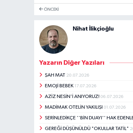
ÖNCEKI
Nihat İlikçioğlu
Yazarın Diğer Yazıları
ŞAH MAT
20.07.2026
EMOJİ BEBEK
17.07.2026
AZİZ NESİN'İ ANIYORUZ!
06.07.2026
MADİMAK OTELİN YAKILIŞI
01.07.2026
SERİNLEDİKÇE ''BİN DUAYI'' HAK EDENL
GEREĞİ DÜŞÜNÜLDÜ "OKULLAR TATİL"
2