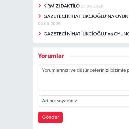
KIRMIZI DAKTİLO
23.06.2026
GAZETECİ NİHAT İLİKCİOĞLU'NA OYU
03.06.2026
GAZETECİ NİHAT İLİKCİOĞLU'na OYU
Yorumlar
Gönder