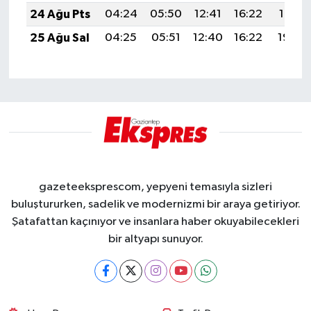
24 Ağu Pts
04:24
05:50
12:41
16:22
19:21
25 Ağu Sal
04:25
05:51
12:40
16:22
19:20
gazeteeksprescom, yepyeni temasıyla sizleri
buluştururken, sadelik ve modernizmi bir araya getiriyor.
Şatafattan kaçınıyor ve insanlara haber okuyabilecekleri
bir altyapı sunuyor.