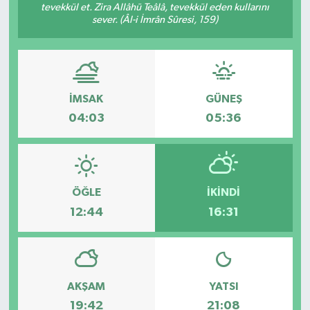
tevekkül et. Zira Allâhü Teâlâ, tevekkül eden kullarını
sever. (Âl-i İmrân Sûresi, 159)
Müzik
Piyasa
Resmi İlanlar
İMSAK
GÜNEŞ
04:03
05:36
Sağlık
Sinemalar
ÖĞLE
İKINDI
Siyaset
12:44
16:31
Spor
Teknoloji
AKŞAM
YATSI
19:42
21:08
Türkiye