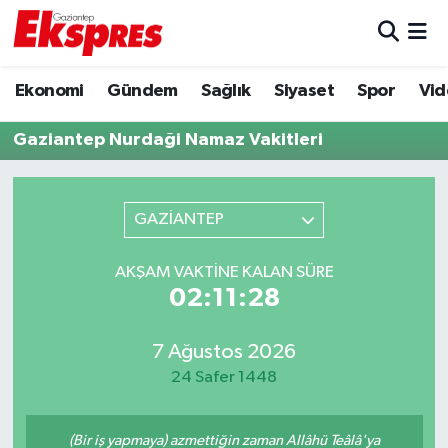
Eğitim
Hava Durumu
Ekonomi
Gündem
Sağlık
Siyaset
Spor
Vid
Ekonomi
Trafik Durumu
Gaziantep Nurdaği Namaz Vakitleri
Gaziantep son dakika
Puan Durumu ve Fikstür
GAZİANTEP
Genel
Tüm Manşetler
AKŞAM VAKTINE KALAN SÜRE
Gündem
Son Dakika Haberleri
02:11:28
Haberler
Haber Arşivi
7 Ağustos 2026
24 Safer 1448
Kültür Sanat
Magazin
(Bir iş yapmaya) azmettiğin zaman Allâhü Teâlâ'ya