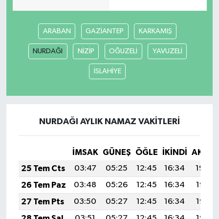
Video Haber
ARABAN
GAZİANTEP
KARKAMIŞ
Yaşam
NURDAĞI
NİZİP
OĞUZELİ
YAVUZELİ
İSLAHİYE
Yeme-İçme
Yemek
NURDAĞI AYLIK NAMAZ VAKITLERI
İMSAK
GÜNEŞ
ÖĞLE
İKINDI
AKŞA
25 Tem Cts
03:47
05:25
12:45
16:34
19:54
26 Tem Paz
03:48
05:26
12:45
16:34
19:53
27 Tem Pts
03:50
05:27
12:45
16:34
19:53
28 Tem Sal
03:51
05:27
12:45
16:34
19:52