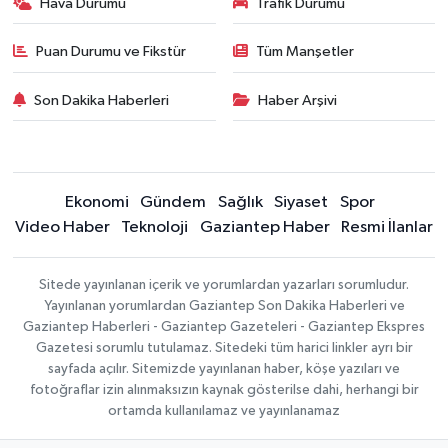
Hava Durumu
Trafik Durumu
Puan Durumu ve Fikstür
Tüm Manşetler
Son Dakika Haberleri
Haber Arşivi
Ekonomi
Gündem
Sağlık
Siyaset
Spor
Video Haber
Teknoloji
Gaziantep Haber
Resmi İlanlar
Sitede yayınlanan içerik ve yorumlardan yazarları sorumludur.
Yayınlanan yorumlardan Gaziantep Son Dakika Haberleri ve
Gaziantep Haberleri - Gaziantep Gazeteleri - Gaziantep Ekspres
Gazetesi sorumlu tutulamaz. Sitedeki tüm harici linkler ayrı bir
sayfada açılır. Sitemizde yayınlanan haber, köşe yazıları ve
fotoğraflar izin alınmaksızın kaynak gösterilse dahi, herhangi bir
ortamda kullanılamaz ve yayınlanamaz