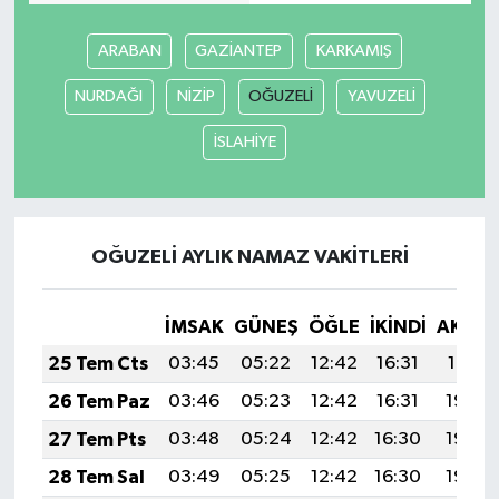
ARABAN
GAZİANTEP
KARKAMIŞ
Video Haber
NURDAĞI
NİZİP
OĞUZELİ
YAVUZELİ
Yaşam
İSLAHİYE
Yeme-İçme
Yemek
OĞUZELİ AYLIK NAMAZ VAKITLERI
İMSAK
GÜNEŞ
ÖĞLE
İKINDI
AKŞA
25 Tem Cts
03:45
05:22
12:42
16:31
19:51
26 Tem Paz
03:46
05:23
12:42
16:31
19:50
27 Tem Pts
03:48
05:24
12:42
16:30
19:49
28 Tem Sal
03:49
05:25
12:42
16:30
19:48