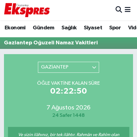
Eğitim
Hava Durumu
Ekonomi
Gündem
Sağlık
Siyaset
Spor
Vid
Ekonomi
Trafik Durumu
Gaziantep Oğuzeli Namaz Vakitleri
Gaziantep son dakika
Puan Durumu ve Fikstür
GAZİANTEP
Genel
Tüm Manşetler
ÖĞLE VAKTINE KALAN SÜRE
Gündem
Son Dakika Haberleri
02:22:50
Haberler
Haber Arşivi
7 Ağustos 2026
24 Safer 1448
Kültür Sanat
Magazin
Ve sizin ilâhınız, bir tek ilâhtır. Rahmân ve Rahîm olan