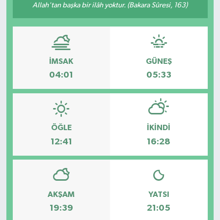
Allah'tan başka bir ilâh yoktur. (Bakara Sûresi, 163)
Müzik
Piyasa
İMSAK
GÜNEŞ
Resmi İlanlar
04:01
05:33
Sağlık
Sinemalar
ÖĞLE
İKINDI
12:41
16:28
Siyaset
Spor
Teknoloji
AKŞAM
YATSI
19:39
21:05
Türkiye