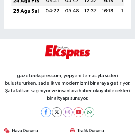
24 Ağu Pts
04:21
05:47
12:37
16:19
19:18
25 Ağu Sal
04:22
05:48
12:37
16:18
19:17
gazeteeksprescom, yepyeni temasıyla sizleri
buluştururken, sadelik ve modernizmi bir araya getiriyor.
Şatafattan kaçınıyor ve insanlara haber okuyabilecekleri
bir altyapı sunuyor.
Hava Durumu
Trafik Durumu