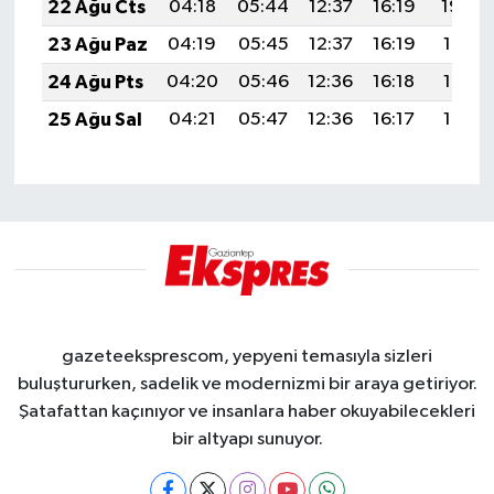
22 Ağu Cts
04:18
05:44
12:37
16:19
19:20
23 Ağu Paz
04:19
05:45
12:37
16:19
19:18
24 Ağu Pts
04:20
05:46
12:36
16:18
19:17
25 Ağu Sal
04:21
05:47
12:36
16:17
19:16
gazeteeksprescom, yepyeni temasıyla sizleri
buluştururken, sadelik ve modernizmi bir araya getiriyor.
Şatafattan kaçınıyor ve insanlara haber okuyabilecekleri
bir altyapı sunuyor.