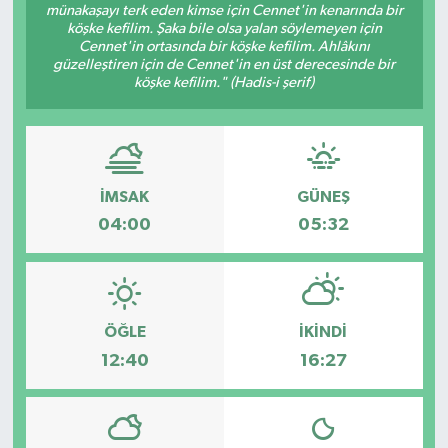
münakaşayı terk eden kimse için Cennet'in kenarında bir
köşke kefilim. Şaka bile olsa yalan söylemeyen için
Müzik
Cennet'in ortasında bir köşke kefilim. Ahlâkını
güzelleştiren için de Cennet'in en üst derecesinde bir
köşke kefilim." (Hadis-i şerif)
Piyasa
Resmi İlanlar
Sağlık
İMSAK
GÜNEŞ
04:00
05:32
Sinemalar
Siyaset
ÖĞLE
İKINDI
Spor
12:40
16:27
Teknoloji
Türkiye