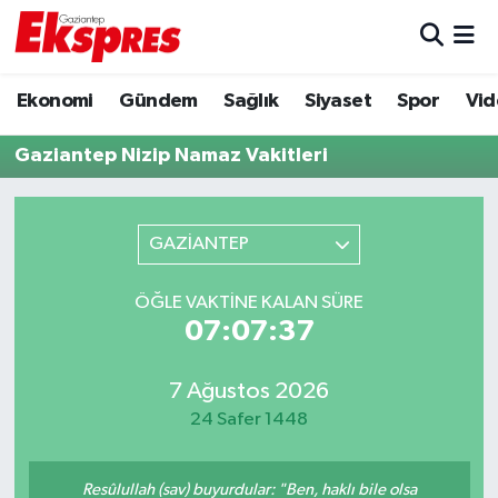
Eğitim
Hava Durumu
Ekonomi
Gündem
Sağlık
Siyaset
Spor
Vid
Ekonomi
Trafik Durumu
Gaziantep Nizip Namaz Vakitleri
Gaziantep son dakika
Puan Durumu ve Fikstür
GAZİANTEP
Genel
Tüm Manşetler
ÖĞLE VAKTINE KALAN SÜRE
Gündem
Son Dakika Haberleri
07:07:37
Haberler
Haber Arşivi
7 Ağustos 2026
24 Safer 1448
Kültür Sanat
Magazin
Resûlullah (sav) buyurdular: "Ben, haklı bile olsa