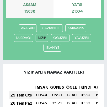
AKŞAM
YATSI
Video Haber
19:38
21:04
Yaşam
ARABAN
GAZİANTEP
KARKAMIŞ
Yeme-İçme
NURDAĞI
NİZİP
OĞUZELİ
YAVUZELİ
Yemek
İSLAHİYE
NİZİP AYLIK NAMAZ VAKITLERI
İMSAK
GÜNEŞ
ÖĞLE
İKINDI
AKŞA
25 Tem Cts
03:44
05:21
12:40
16:30
19:50
26 Tem Paz
03:45
05:22
12:40
16:30
19:49